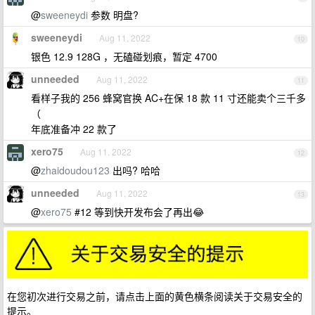
@
sweeneydi
参数 明盘?
sweeneydi
Aug 11, 2022
10
银色 12.9 128G ，无磕碰划痕，暂定 4700
unneeded
Aug 11, 2022
11
看样子我的 256 蜂窝官换 AC+在保 18 款 11 寸还能卖个三千多
（
年底准备冲 22 款了
xero75
Aug 11, 2022
12
@
zhaidoudou123
出吗? 哈哈
unneeded
Aug 11, 2022
13
@
xero75
#12 等到快开发布会了再出😂
在您初次进行交易之前，请点击上面的黄色横条阅读关于交易安全的
提示。