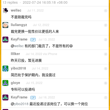
13 replies
•
2022-07-24 16:05:18 +08:00
wellsc
Jul 11, 2022
1
不是刚裁完吗
liuliangyz
Jul 12, 2022
2
裁完更换一批性价比更低的人来
KeyFrame
Jul 13, 2022
OP
3
@
wellsc
有的部门裁员了，不是所有的😄
llllker
Jul 14, 2022 via iPhone
4
昨天已投，暂无进展
yibo2018
Jul 14, 2022
5
简历处于保护期内，我没面过
gloye
Jul 15, 2022
6
专科可以投递吗
KeyFrame
Jul 16, 2022
OP
7
@
yibo2018
最近投递过该岗位了，可以换一个岗位