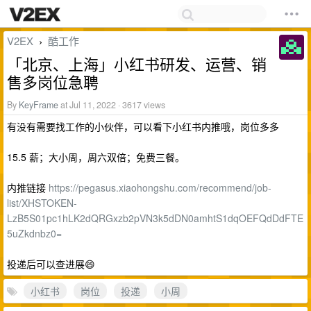
V2EX
酷工作
›
「北京、上海」小红书研发、运营、销
售多岗位急聘
By
KeyFrame
at Jul 11, 2022 · 3617 views
有没有需要找工作的小伙伴，可以看下小红书内推哦，岗位多多
15.5 薪；大小周，周六双倍；免费三餐。
内推链接
https://pegasus.xiaohongshu.com/recommend/job-
list/XHSTOKEN-
LzB5S01pc1hLK2dQRGxzb2pVN3k5dDN0amhtS1dqOEFQdDdFTE
5uZkdnbz0=
投递后可以查进展😄
小红书
岗位
投递
小周