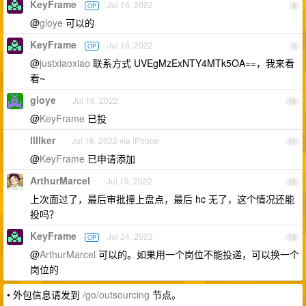
KeyFrame
Jul 16, 2022
OP
8
@
gloye
可以的
KeyFrame
Jul 16, 2022
OP
9
@
justxiaoxiao
联系方式 UVEgMzExNTY4MTk5OA==，我来看
看~
gloye
Jul 16, 2022
10
@
KeyFrame
已投
llllker
Jul 16, 2022 via iPhone
11
@
KeyFrame
已申请添加
ArthurMarcel
Jul 19, 2022
12
上次面过了，最后审批撞上盘点，最后 hc 无了，这个情况还能
投吗？
KeyFrame
Jul 24, 2022
OP
13
@
ArthurMarcel
可以的。如果用一个岗位不能投递，可以换一个
岗位的
• 外包信息请发到
/go/outsourcing
节点。