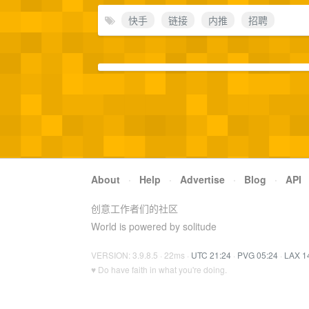
快手
链接
内推
招聘
About
·
Help
·
Advertise
·
Blog
·
API
创意工作者们的社区
World is powered by solitude
VERSION: 3.9.8.5 · 22ms ·
UTC 21:24
·
PVG 05:24
·
LAX 1
♥ Do have faith in what you're doing.