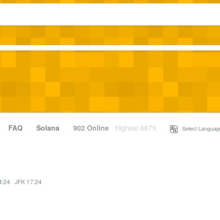
·
FAQ
·
Solana
·
902 Online
Highest 6679
·
Select Languag
4:24
·
JFK 17:24