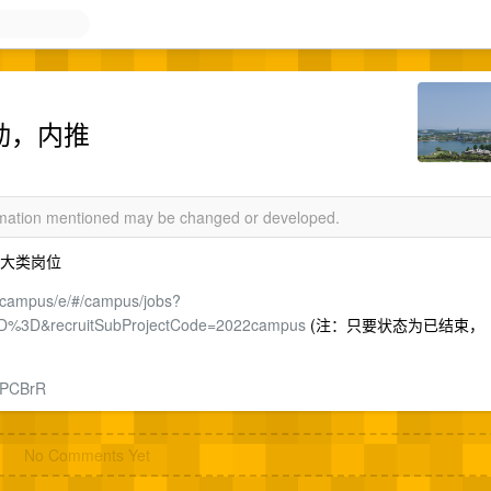
启动，内推
ormation mentioned may be changed or developed.
九大类岗位
t/campus/e/#/campus/jobs?
D%3D&recruitSubProjectCode=2022campus
(注：只要状态为已结束，
7PCBrR
No Comments Yet