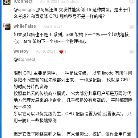
iConnect
Apr 9, 2021 via Android
19
@
opengps
那阿里还搞 突发性能实例 T5 这种类型，是出于什
么考虑？和直接降 CPU 规格型号不是一样的吗？
whileFalse
Apr 9, 2021
20
如果没超售也不是 T 系列，x86 架构下一个核=一个超线程核
心； arm 架构下一个核=一个物理核心
westoy
Apr 9, 2021
1
21
@
iConnect
限制 CPU 主要是两种， 一种是优先级， 以前 linode 有段时间
是把不同套餐的优先级都列出来， 一种是配额， 也就是 CPU
的时间分片的资源
按照套路云的传统商业模式， 它大部分共享用户都是万网时代
地方代理发展来的小企业， 几乎都是没有负载的， 平时都跟睡
死一样的
所以它可以以优先级为主，CPU 配额设置为辅(设置很高)， 只
用来防止一些极端案例
但是它做了网络直销之后， 有大量爬虫、挖矿、做作业用户涌