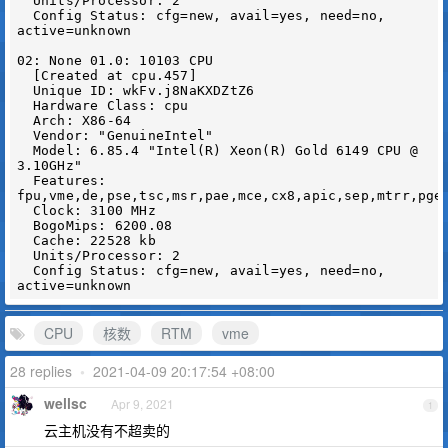
  Units/Processor: 2

  Config Status: cfg=new, avail=yes, need=no, 
active=unknown

02: None 01.0: 10103 CPU

  [Created at cpu.457]

  Unique ID: wkFv.j8NaKXDZtZ6

  Hardware Class: cpu

  Arch: X86-64

  Vendor: "GenuineIntel"

  Model: 6.85.4 "Intel(R) Xeon(R) Gold 6149 CPU @ 
3.10GHz"

  Features: 
fpu,vme,de,pse,tsc,msr,pae,mce,cx8,apic,sep,mtrr,pge
  Clock: 3100 MHz

  BogoMips: 6200.08

  Cache: 22528 kb

  Units/Processor: 2

  Config Status: cfg=new, avail=yes, need=no, 
CPU
核数
RTM
vme
28 replies
•
2021-04-09 20:17:54 +08:00
wellsc
Apr 9, 2021
1
云主机没有不超卖的