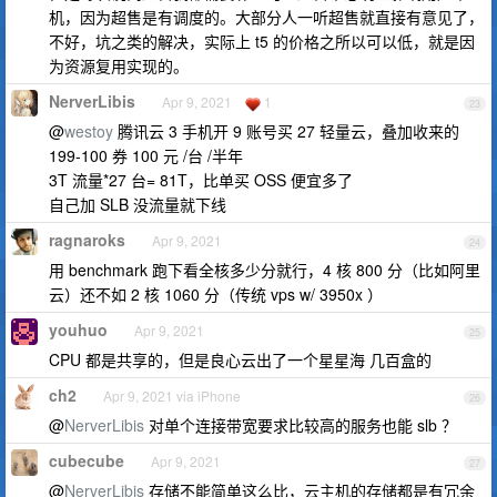
机，因为超售是有调度的。大部分人一听超售就直接有意见了，
不好，坑之类的解决，实际上 t5 的价格之所以可以低，就是因
为资源复用实现的。
NerverLibis
Apr 9, 2021
1
23
@
westoy
腾讯云 3 手机开 9 账号买 27 轻量云，叠加收来的
199-100 券 100 元 /台 /半年
3T 流量*27 台= 81T，比单买 OSS 便宜多了
自己加 SLB 没流量就下线
ragnaroks
Apr 9, 2021
24
用 benchmark 跑下看全核多少分就行，4 核 800 分（比如阿里
云）还不如 2 核 1060 分（传统 vps w/ 3950x ）
youhuo
Apr 9, 2021
25
CPU 都是共享的，但是良心云出了一个星星海 几百盒的
ch2
Apr 9, 2021 via iPhone
26
@
NerverLibis
对单个连接带宽要求比较高的服务也能 slb ？
cubecube
Apr 9, 2021
27
@
NerverLibis
存储不能简单这么比，云主机的存储都是有冗余