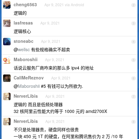
cheng6563
Apr 9, 2021 via Android
2
逻辑的
lasfresas
Apr 9, 2021
3
逻辑核心
stoneabc
Apr 9, 2021
4
@
wellsc
有些规格确实不超卖
Maboroshii
Apr 9, 2021
5
话说云服务厂商咋来的那么多 ipv4 的地址
CallMeReznov
Apr 9, 2021
6
@
Maboroshii
#5 有钱可以为所欲为.
NerverLibis
Apr 9, 2021
7
逻辑的 而且是低频处理器
32 核阿里云性能大约等于 1000 元的 amd2700X
NerverLibis
Apr 9, 2021
8
不只是处理器贵，硬盘同样也很贵
一块 450 元 1T 的硬盘，在阿里和腾讯售价为 2 万 /10 年