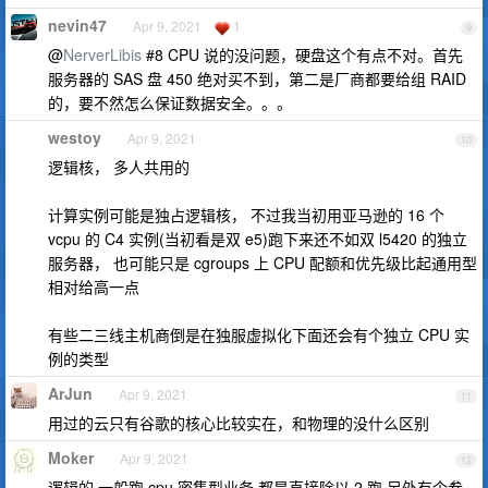
nevin47
Apr 9, 2021
1
9
@
NerverLibis
#8 CPU 说的没问题，硬盘这个有点不对。首先
服务器的 SAS 盘 450 绝对买不到，第二是厂商都要给组 RAID
的，要不然怎么保证数据安全。。。
westoy
Apr 9, 2021
10
逻辑核， 多人共用的
计算实例可能是独占逻辑核， 不过我当初用亚马逊的 16 个
vcpu 的 C4 实例(当初看是双 e5)跑下来还不如双 l5420 的独立
服务器， 也可能只是 cgroups 上 CPU 配额和优先级比起通用型
相对给高一点
有些二三线主机商倒是在独服虚拟化下面还会有个独立 CPU 实
例的类型
ArJun
Apr 9, 2021
11
用过的云只有谷歌的核心比较实在，和物理的没什么区别
Moker
Apr 9, 2021
12
逻辑的 一般跑 cpu 密集型业务 都是直接除以 2 跑 另外有个参