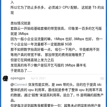
入
所以它为了防止多杀多， 必须减少 CPU 配额， 这就是 T5 的出
现
类似情况就是
套路云一开始给基础套餐的带宽很高， 印象里一百多的乞丐版
就是 3Mbps
因为一般小企业没流量的嘛，1Mbps 也好, 3Mbps 也好， 你一
个小企业站一年流量都不一定能跑掉 5GB
那不如把数字抬高好看一点， 吸引一下用户， 毕竟都用不到
等用户真的带宽不够， 那加带宽的费用就嗷嗷贵了
但是它在网络直销上发力之后
发现真的有不少散户是狂开乞丐版的 3Mbps 薅羊毛
于是就怂了.....
opengps
Apr 9, 2021
22
@
iConnect
突发性能实例，是 aws 带的头，目的在于提高 idc
整体机房的 cpu 利用率，基线就是参考了整体 cpu 利用率不高
的数据，通过“超售”来提高利用率。说白了，t5 是明确的超售产
品。
但是每次说到超售我都需要补一句：超售未必明显影响用户单