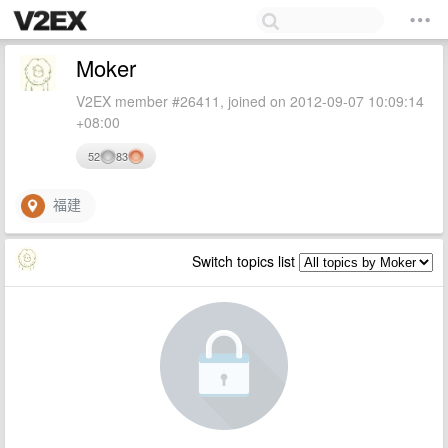
Moker
V2EX member #26411, joined on 2012-09-07 10:09:14
+08:00
52
83
福建
Switch topics list