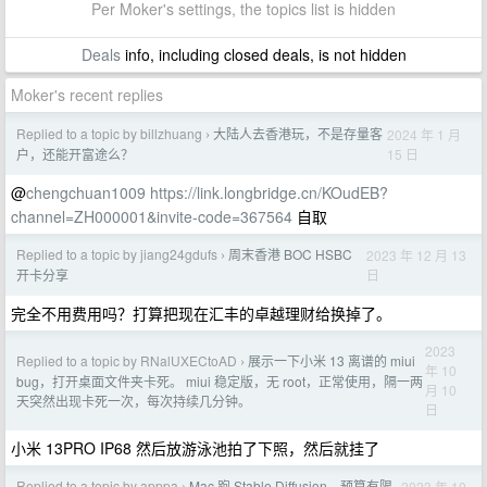
Per Moker's settings, the topics list is hidden
Deals
info, including closed deals, is not hidden
Moker's recent replies
Replied to a topic by billzhuang
大陆人去香港玩，不是存量客
2024 年 1 月
›
15 日
户，还能开富途么？
@
chengchuan1009
https://link.longbridge.cn/KOudEB?
channel=ZH000001&invite-code=367564
自取
Replied to a topic by jiang24gdufs
周末香港 BOC HSBC
2023 年 12 月 13
›
日
开卡分享
完全不用费用吗？打算把现在汇丰的卓越理财给换掉了。
2023
Replied to a topic by RNalUXECtoAD
展示一下小米 13 离谱的 miui
›
年 10
bug，打开桌面文件夹卡死。 miui 稳定版，无 root，正常使用，隔一两
月 10
天突然出现卡死一次，每次持续几分钟。
日
小米 13PRO IP68 然后放游泳池拍了下照，然后就挂了
Replied to a topic by apppa
Mac 跑 Stable Diffusion，预算有限
2023 年 10