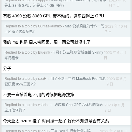
›
月 7 日
是上 38 核 GPU，还是上 64 GB 内存？
有钱 4090 没钱 3080 CPU 带不动的，这东西得上 GPU
Replied to a topic by OumaeKumiko
Mac 没被唤醒为什么一晚
2023 年 10 月
›
7 日
上还掉了这么多电？
我的 m2 也是 周末带回家，周一回公司就没电了
Replied to a topic by Blueink
T 楼！送三张现货新西兰 Skinny
2023 年 6 月 1
›
日
零月租卡
分子
Replied to a topic by seaHi
用了不到一年的 MacBook Pro 电池
2023 年 5 月
›
9 日
健康度 85%正常么？
不要一直插着电 不用的时候把电源拔掉
Replied to a topic by vsitebon
必应和 ChatGPT 合体后的新必
2023 年 2 月
›
8 日
应开放预约了
今天亚太 azure 挂了 时间撞一起了 好奇不知道是否有关系
Replied to a topic by ikidou
三星 S23 先行者计划冲吗
2023 年 2 月 6 日
›