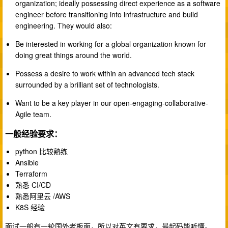
organization; ideally possessing direct experience as a software
engineer before transitioning into infrastructure and build
engineering. They would also:
Be interested in working for a global organization known for
doing great things around the world.
Possess a desire to work within an advanced tech stack
surrounded by a brilliant set of technologists.
Want to be a key player in our open-engaging-collaborative-
Agile team.
一般经验要求：
python 比较熟练
Ansible
Terraform
熟悉 CI/CD
熟悉阿里云 /AWS
K8S 经验
面试一般有一轮国外老板面，所以对英文有要求，最起码能听懂。