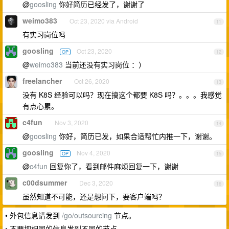
@
goosling
你好简历已经发了，谢谢了
weimo383
Oct 23, 2020 via Android
11
有实习岗位吗
goosling
Oct 23, 2020
OP
12
@
weimo383
当前还没有实习岗位 ：）
freelancher
Oct 26, 2020
13
没有 K8S 经验可以吗？现在搞这个都要 K8S 吗？。。。我感觉
有点心累。
c4fun
Nov 3, 2020
14
@
goosling
你好，简历已发，如果合适帮忙内推一下，谢谢。
goosling
Nov 4, 2020
OP
15
@
c4fun
回复你了，看到邮件麻烦回复一下，谢谢
c00dsummer
Dec 3, 2020
16
虽然知道不可能，还是想问下，要客户端吗？
• 外包信息请发到
/go/outsourcing
节点。
• 不要把相同的信息发到不同的节点