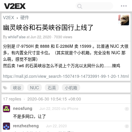
V2EX
硬件
›
幽灵峡谷和石英峡谷国行上线了
By
whileFalse
at Jun 22, 2020 · 7030 views
分别是 i7-9750H 卖 8888 和 E-2286M 卖 15999 。比普通 NUC 大很
多，有内置全尺寸显卡位。（其实就是个小机箱，完全没有 NUC 那
么萌，感觉不划算）
然后卖 1w6 的石英峡谷怎么不说上个万兆以太网什么的……辣鸡
https://mall.jd.com/view_search-1507419-14733991-99-1-20-1.html
峡谷
NUC
石英
小机箱
17 replies
•
2020-06-30 10:54:15 +08:00
neosfung
Jun 22, 2020 via iPhone
1
不是多网口，让了
renzhezheng
Jun 22, 2020
2