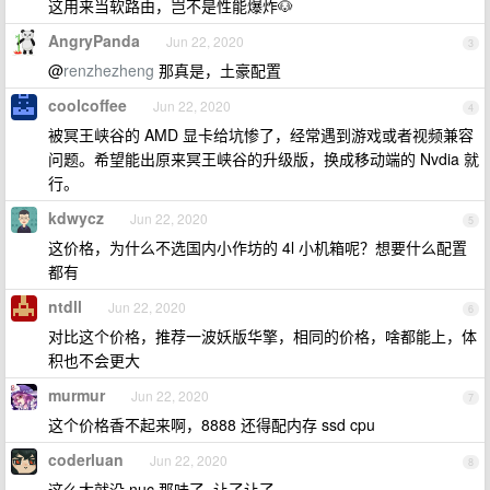
这用来当软路由，岂不是性能爆炸🐶
AngryPanda
Jun 22, 2020
3
@
renzhezheng
那真是，土豪配置
coolcoffee
Jun 22, 2020
4
被冥王峡谷的 AMD 显卡给坑惨了，经常遇到游戏或者视频兼容
问题。希望能出原来冥王峡谷的升级版，换成移动端的 Nvdia 就
行。
kdwycz
Jun 22, 2020
5
这价格，为什么不选国内小作坊的 4l 小机箱呢？想要什么配置
都有
ntdll
Jun 22, 2020
6
对比这个价格，推荐一波妖版华擎，相同的价格，啥都能上，体
积也不会更大
murmur
Jun 22, 2020
7
这个价格香不起来啊，8888 还得配内存 ssd cpu
coderluan
Jun 22, 2020
8
这么大就没 nuc 那味了, 让了让了.