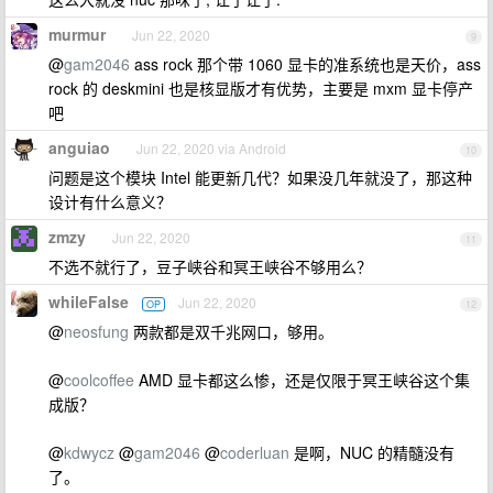
murmur
Jun 22, 2020
9
@
gam2046
ass rock 那个带 1060 显卡的准系统也是天价，ass
rock 的 deskmini 也是核显版才有优势，主要是 mxm 显卡停产
吧
anguiao
Jun 22, 2020 via Android
10
问题是这个模块 Intel 能更新几代？如果没几年就没了，那这种
设计有什么意义？
zmzy
Jun 22, 2020
11
不选不就行了，豆子峡谷和冥王峡谷不够用么？
whileFalse
Jun 22, 2020
OP
12
@
neosfung
两款都是双千兆网口，够用。
@
coolcoffee
AMD 显卡都这么惨，还是仅限于冥王峡谷这个集
成版？
@
kdwycz
@
gam2046
@
coderluan
是啊，NUC 的精髓没有
了。