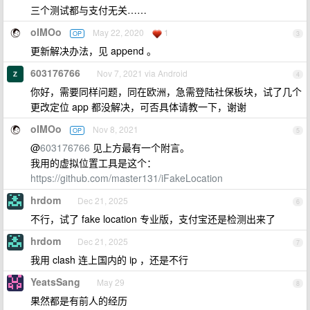
三个测试都与支付无关……
oIMOo
May 22, 2020
1
OP
3
更新解决办法，见 append 。
603176766
Nov 7, 2021 via Android
4
你好，需要同样问题，同在欧洲，急需登陆社保板块，试了几个
更改定位 app 都没解决，可否具体请教一下，谢谢
oIMOo
Nov 8, 2021
OP
5
@
603176766
见上方最有一个附言。
我用的虚拟位置工具是这个：
https://github.com/master131/iFakeLocation
hrdom
Dec 21, 2025
6
不行，试了 fake location 专业版，支付宝还是检测出来了
hrdom
Dec 21, 2025
7
我用 clash 连上国内的 ip ，还是不行
YeatsSang
May 29
8
果然都是有前人的经历