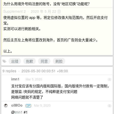
为什么用境外号码注册的账号，没有“地区切换”功能呢？
Supplement 2 · 2020 年 5 月 22 日
使用虚拟位置的 app 等，将定位修改值大陆范围内，然后开启支付
宝。
实测可以进行刷脸相关。
然后主页左上角将位置改到海外，首页的广告则会大量减少。
以上。
出错
抱歉
同意
刷脸
9 replies
•
2026-05-30 00:03:51 +08:00
imn1
Mar 5, 2020
1
支付宝应该有分国内版和国际版，国内版境外付款有一定限制，
是银监 /央妈的规定，不纯粹是支付宝问题
网络问题就不清楚了
oIMOo
Mar 5, 2020
OP
2
@
imn1
#1