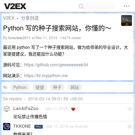
V2EX
分享创造
›
Python 写的种子搜索网站，你懂的～
By
lovezww2011
at Mar 11, 2019 · 14474 views
最近用 python 写了一个种子搜索网站，做为给师弟的毕业设计。大
家提提建议，我还能加什么功能？
源码可见：
https://github.com/geeeeeeeek/bt
网站演示：
https://bt.mypython.me
Python
提提
种子
网站
54 replies
•
2019-03-14 09:01:56 +08:00
LanAiFaZuo
Mar 11, 2019
1
1
论坛禁止传播色情
TKKONE
Mar 11, 2019 via Android
PRO
2
数据来源？