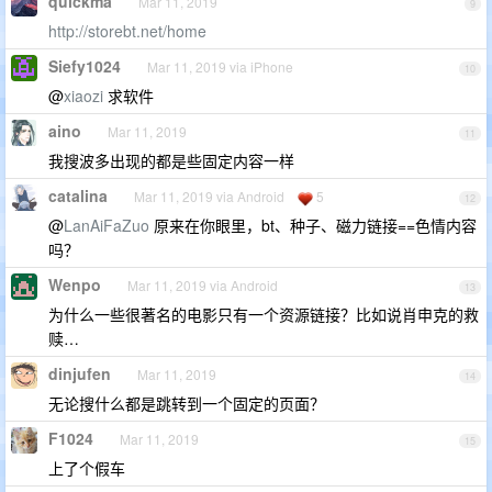
quickma
Mar 11, 2019
9
http://storebt.net/home
Siefy1024
Mar 11, 2019 via iPhone
10
@
xiaozi
求软件
aino
Mar 11, 2019
11
我搜波多出现的都是些固定内容一样
catalina
Mar 11, 2019 via Android
5
12
@
LanAiFaZuo
原来在你眼里，bt、种子、磁力链接==色情内容
吗？
Wenpo
Mar 11, 2019 via Android
13
为什么一些很著名的电影只有一个资源链接？比如说肖申克的救
赎…
dinjufen
Mar 11, 2019
14
无论搜什么都是跳转到一个固定的页面？
F1024
Mar 11, 2019
15
上了个假车