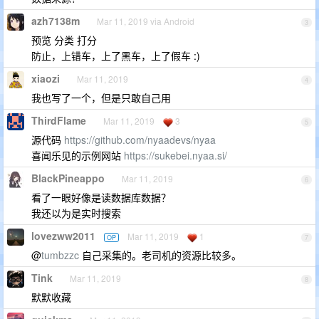
azh7138m
Mar 11, 2019 via Android
3
预览 分类 打分
防止，上错车，上了黑车，上了假车 :)
xiaozi
Mar 11, 2019
4
我也写了一个，但是只敢自己用
ThirdFlame
Mar 11, 2019
3
5
源代码
https://github.com/nyaadevs/nyaa
喜闻乐见的示例网站
https://sukebei.nyaa.si/
BlackPineappo
Mar 11, 2019
6
看了一眼好像是读数据库数据？
我还以为是实时搜索
lovezww2011
Mar 11, 2019
1
OP
7
@
tumbzzc
自己采集的。老司机的资源比较多。
Tink
Mar 11, 2019
8
默默收藏