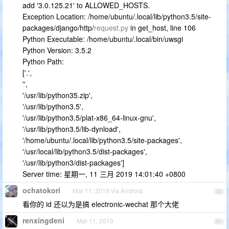
add '3.0.125.21' to ALLOWED_HOSTS.
Exception Location: /home/ubuntu/.local/lib/python3.5/site-
packages/django/http/
request.py
in get_host, line 106
Python Executable: /home/ubuntu/.local/bin/uwsgi
Python Version: 3.5.2
Python Path:
['.',
'',
'/usr/lib/python35.zip',
'/usr/lib/python3.5',
'/usr/lib/python3.5/plat-x86_64-linux-gnu',
'/usr/lib/python3.5/lib-dynload',
'/home/ubuntu/.local/lib/python3.5/site-packages',
'/usr/local/lib/python3.5/dist-packages',
'/usr/lib/python3/dist-packages']
Server time: 星期一, 11 三月 2019 14:01:40 +0800
ochatokori
Mar 11, 2019 via Android
30
看你的 id 还以为是搞 electronic-wechat 那个大佬
renxingdeni
Mar 11, 2019
31