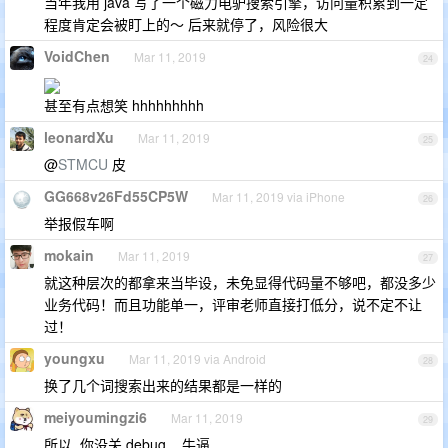
当年我用 java 写了一个磁力电驴搜索引擎，访问量积累到一定
程度肯定会被盯上的～ 后来就停了，风险很大
VoidChen
Mar 11, 2019
24
甚至有点想笑 hhhhhhhhh
leonardXu
Mar 11, 2019
25
@
STMCU
皮
GG668v26Fd55CP5W
Mar 11, 2019 via iPhone
26
举报假车啊
mokain
Mar 11, 2019
27
就这种层次的都拿来当毕设，未免显得代码量不够吧，都没多少
业务代码！而且功能单一，评审老师直接打低分，说不定不让
过！
youngxu
Mar 11, 2019 via Android
28
换了几个词搜索出来的结果都是一样的
meiyoumingzi6
Mar 11, 2019
29
所以, 你没关 debug ,,,牛逼.........