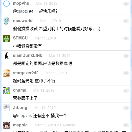
mopvhs
Mar 11, 2019
16
@
xiaozi
#4 一起快乐吗？
niceworld
Mar 11, 2019
17
偷偷摸摸收藏 希望到晚上的时候能看到好东西 :)
STMCU
Mar 11, 2019
18
小猪佩奇都没有
slamDunkLINk
Mar 11, 2019
19
都是固定的页面,应该是数据库吧
stargazer242
Mar 11, 2019
20
起码蓝光吧 这种子不行
cname
Mar 11, 2019
21
营养跟不上了
ZiLong
Mar 11, 2019
22
@
mopvhs
还有座不,捎我一个
mapple
Mar 11, 2019 via Android
23