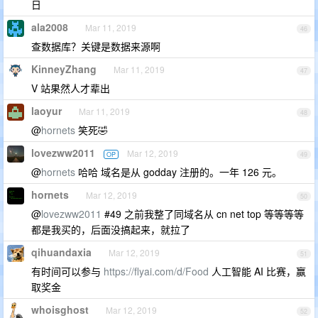
日
ala2008
Mar 11, 2019
46
查数据库？关键是数据来源啊
KinneyZhang
Mar 11, 2019
47
V 站果然人才辈出
laoyur
Mar 11, 2019
48
@
hornets
笑死🤣
lovezww2011
Mar 12, 2019
OP
49
@
hornets
哈哈 域名是从 godday 注册的。一年 126 元。
hornets
Mar 12, 2019
50
@
lovezww2011
#49 之前我整了同域名从 cn net top 等等等等
都是我买的，后面没搞起来，就拉了
qihuandaxia
Mar 12, 2019
51
有时间可以参与
https://flyai.com/d/Food
人工智能 AI 比赛，赢
取奖金
whoisghost
Mar 12, 2019
52