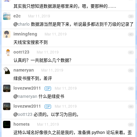
其实我只想知道数据源是哪里来的，嗯，要那种的……
e2c
Mar 11, 2019
39
@
charlo
数据源当然是爬下来，听说最多都达到千万级的记录了
imningfeng
Mar 11, 2019
40
天线宝宝搜索不到
oott123
Mar 11, 2019
41
认真的？一共就那么几个数据？
nameryan
Mar 11, 2019
42
绿皮书搜不到，差评
lovezww2011
Mar 11, 2019
OP
43
@
nameryan
什么是绿皮书
lovezww2011
Mar 11, 2019
OP
44
@
oott123
必须的。以学习为目的。
hornets
Mar 11, 2019
45
这特么域名好像很久之前是我的，准备搞 python 论坛来着。歪