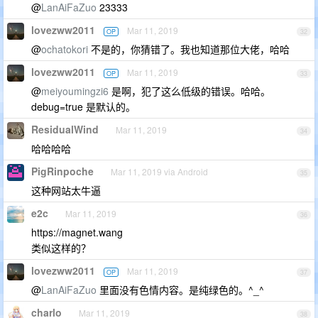
@
LanAiFaZuo
23333
lovezww2011
Mar 11, 2019
OP
32
@
ochatokori
不是的，你猜错了。我也知道那位大佬，哈哈
lovezww2011
Mar 11, 2019
OP
33
@
meiyoumingzi6
是啊，犯了这么低级的错误。哈哈。
debug=true 是默认的。
ResidualWind
Mar 11, 2019
34
哈哈哈哈
PigRinpoche
Mar 11, 2019 via Android
35
这种网站太牛逼
e2c
Mar 11, 2019
36
https://magnet.wang
类似这样的？
lovezww2011
Mar 11, 2019
OP
37
@
LanAiFaZuo
里面没有色情内容。是纯绿色的。^_^
charlo
Mar 11, 2019
38