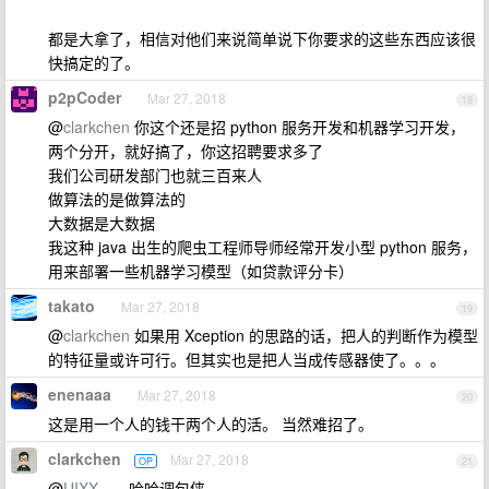
都是大拿了，相信对他们来说简单说下你要求的这些东西应该很
快搞定的了。
p2pCoder
Mar 27, 2018
18
@
clarkchen
你这个还是招 python 服务开发和机器学习开发，
两个分开，就好搞了，你这招聘要求多了
我们公司研发部门也就三百来人
做算法的是做算法的
大数据是大数据
我这种 java 出生的爬虫工程师导师经常开发小型 python 服务，
用来部署一些机器学习模型（如贷款评分卡）
takato
Mar 27, 2018
19
@
clarkchen
如果用 Xception 的思路的话，把人的判断作为模型
的特征量或许可行。但其实也是把人当成传感器使了。。。
enenaaa
Mar 27, 2018
20
这是用一个人的钱干两个人的活。 当然难招了。
clarkchen
Mar 27, 2018
OP
21
@
UIXX
，，哈哈调包侠，，，