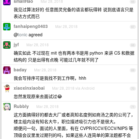
smallHao
Mar 28, 2018
66
我见过算法好的 任意图灵完备的语言都玩得转 说到底语言只是
表达方式而已
fanhaipeng0403
Mar 28, 2018
67
@
tonic
agreed
jyf
Mar 28, 2018
68
确实如此 不过现在 mit 也有两本书是用 python 来讲 CS 和数据
结构的 只是出得有点晚 可能过几年就不同了
baday
Mar 28, 2018
69
我会写排序可是我找不到工作啊，hhh
xiaoxinxiaobai
Mar 28, 2018 via Android
70
忽然发现原来去面试过😂
Rubbly
Mar 28, 2018
71
这方面搞得好的都去大厂或者高知名度例如商汤之类的公司了，
楼主组内没有知名大牛，职位描述吸引力也不是很大。
顺便问一句，面试的人里面，有在 CVPR/ICCV/ECCV/NIPS 等
顶级会议里发过期刊的吗，如果这些人连简单的算法题都不会