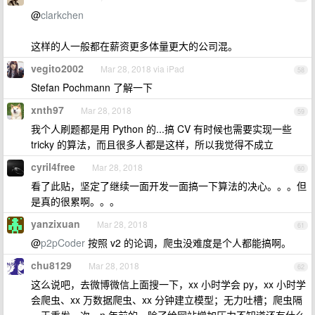
@
clarkchen
这样的人一般都在薪资更多体量更大的公司混。
vegito2002
Mar 28, 2018 via iPad
58
Stefan Pochmann 了解一下
xnth97
Mar 28, 2018
59
我个人刷题都是用 Python 的...搞 CV 有时候也需要实现一些
tricky 的算法，而且很多人都是这样，所以我觉得不成立
cyril4free
Mar 28, 2018
60
看了此贴，坚定了继续一面开发一面搞一下算法的决心。。。但
是真的很累啊。。。
yanzixuan
Mar 28, 2018
61
@
p2pCoder
按照 v2 的论调，爬虫没难度是个人都能搞啊。
chu8129
Mar 28, 2018
62
这么说吧，去微博微信上面搜一下，xx 小时学会 py，xx 小时学
会爬虫、xx 万数据爬虫、xx 分钟建立模型；无力吐槽；爬虫隔