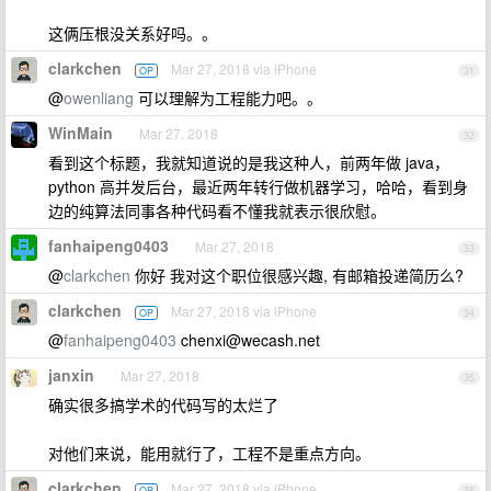
这俩压根没关系好吗。。
clarkchen
Mar 27, 2018 via iPhone
OP
31
@
owenliang
可以理解为工程能力吧。。
WinMain
Mar 27, 2018
32
看到这个标题，我就知道说的是我这种人，前两年做 java，
python 高并发后台，最近两年转行做机器学习，哈哈，看到身
边的纯算法同事各种代码看不懂我就表示很欣慰。
fanhaipeng0403
Mar 27, 2018
33
@
clarkchen
你好 我对这个职位很感兴趣, 有邮箱投递简历么?
clarkchen
Mar 27, 2018 via iPhone
OP
34
@
fanhaipeng0403
chenxi@wecash.net
janxin
Mar 27, 2018
35
确实很多搞学术的代码写的太烂了
对他们来说，能用就行了，工程不是重点方向。
clarkchen
Mar 27, 2018 via iPhone
OP
36