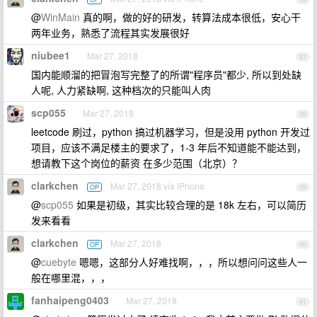
@
WinMain
真的啊，做的好的研发，转算法成本很低，安心干
两年业务，熟悉了流程其实发展很好
niubee1
Mar 27, 2018
37
国内能顺溜的把冒泡写完整了的所谓"程序员"都少, 所以到处缺
人呢, 人力紧缺啊, 这种档次的只能叫人肉
scp055
Mar 27, 2018
38
leetcode 刷过，python 搞过机器学习，但是没用 python 开发过
项目，应该不满足楼主的要求了，1-3 年后不知道能不能达到，
想请教下这个岗位的薪资 在多少范围（北京）？
clarkchen
Mar 27, 2018 via iPhone
OP
39
@
scp055
如果是初级，其实比较合理的是 18k 左右，可以简历
发来看看
clarkchen
Mar 27, 2018
OP
40
@
cuebyte
嗯嗯，这部分人好难找啊，，，所以想问问这些人一
般在哪里混，，，
fanhaipeng0403
Mar 27, 2018
41