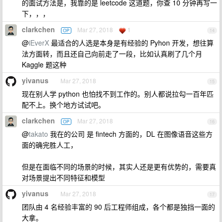
的面试方法是，我靠的是 leetcode 这道题，你查 10 分钟再写一
下，，，
clarkchen
Mar 27, 2018
1
OP
14
@
iEverX
最适合的人选是本身是有经验的 Pyhon 开发，想往算
法方面转，而且还自己向前走了一段，比如认真刷了几个月
Kaggle 题这种
yivanus
Mar 27, 2018
15
现在别人学 python 也怕找不到工作的。别人都说拉勾一百年匹
配不上。换个地方试试吧。
clarkchen
Mar 27, 2018
OP
16
@
takato
我在的公司 是 fintech 方面的，DL 在图像语音这些方
面的确完胜人工，
但是在面临不同的场景的时候，其实人还是更有优势的，需要真
对场景提出不同特征和模型
yivanus
Mar 27, 2018
17
团队由 4 名经验丰富的 90 后工程师组成，各个都是独挡一面的
大拿。