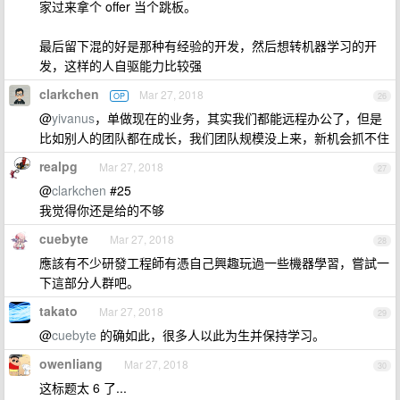
家过来拿个 offer 当个跳板。
最后留下混的好是那种有经验的开发，然后想转机器学习的开
发，这样的人自驱能力比较强
clarkchen
Mar 27, 2018
OP
26
@
yivanus
，单做现在的业务，其实我们都能远程办公了，但是
比如别人的团队都在成长，我们团队规模没上来，新机会抓不住
realpg
Mar 27, 2018
27
@
clarkchen
#25
我觉得你还是给的不够
cuebyte
Mar 27, 2018
28
應該有不少研發工程師有憑自己興趣玩過一些機器學習，嘗試一
下這部分人群吧。
takato
Mar 27, 2018
29
@
cuebyte
的确如此，很多人以此为生并保持学习。
owenliang
Mar 27, 2018
30
这标题太 6 了...