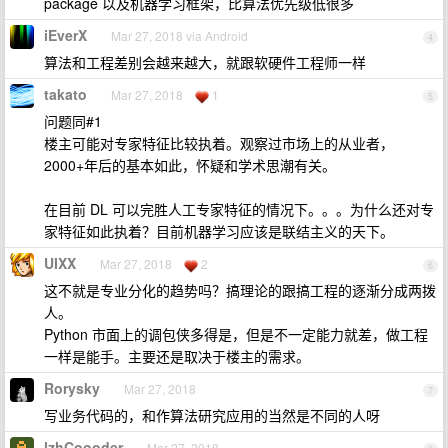
package 以及机器学习框架，比算法优先级低很多
iEverX
Mar 27, 2018 via Android
4
算法和工程差别会越来越大，就跟软硬件工程师一样
takato
Mar 27, 2018
1
5
问题同#1
楼主可能对专家特征比较执着。观察过市场上的从业者，
2000+年后的基本如此，怀疑和学术思潮有关。
在目前 DL 可以完胜人工专家特征的情况下。。。为什么还对专
家特征如此执着？目前机器学习应该是联结主义的天下。
UIXX
Mar 27, 2018
2
6
这不就是专业分化的趋势吗？搞理论的跟搞工程的逐渐分成两拨
人。
Python 市面上的调包侠多得是，但是不一定能力就差，做工程
一样是能手。主要还是取决于楼主的需求。
Rorysky
Mar 27, 2018
7
写业务代码的，和作算法研究应用的当然是不同的人呀
lzhCoooder
Mar 27, 2018