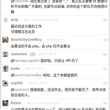
@
clarkchen
简历发过去了 请查收 ^_^ , 我之前主要做 BI 数据分
析平台和推广方面的, 也能写点前端, 对你的这个职位方向很感兴
趣
airqj
Mar 27, 2018 via Android
42
最近找这方面的工作
可惜楼主在北京
SouthCityCowBoy
Mar 27, 2018
43
会算法的不会 php，会 php 的不会算法
clarkchen
Mar 27, 2018
OP
44
@
fanhaipeng0403
挺好哒，已经让 HR 约了
joeke
Mar 27, 2018
45
@
SouthCityCowBoy
哈哈，这个命题是真的
scp055
Mar 27, 2018
46
@
clarkchen
感谢回复，还没毕业，简历就不献丑了，祝早点找
到合适的人。
Keyes
Mar 27, 2018 via iPhone
47
认识的算法大牛都去玩 c++了，你让他们用 py 写业务？不可能