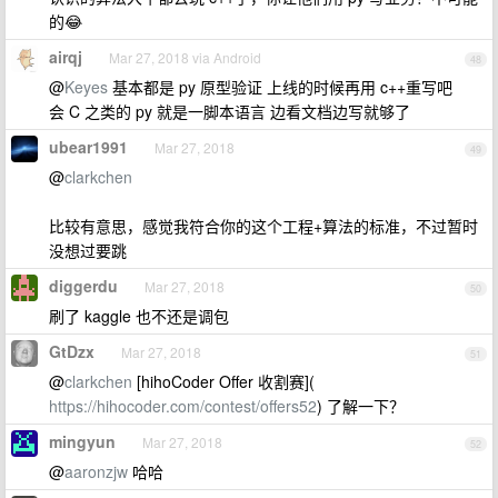
的😂
airqj
Mar 27, 2018 via Android
48
@
Keyes
基本都是 py 原型验证 上线的时候再用 c++重写吧
会 C 之类的 py 就是一脚本语言 边看文档边写就够了
ubear1991
Mar 27, 2018
49
@
clarkchen
比较有意思，感觉我符合你的这个工程+算法的标准，不过暂时
没想过要跳
diggerdu
Mar 27, 2018
50
刷了 kaggle 也不还是调包
GtDzx
Mar 27, 2018
51
@
clarkchen
[hihoCoder Offer 收割赛](
https://hihocoder.com/contest/offers52
) 了解一下？
mingyun
Mar 27, 2018
52
@
aaronzjw
哈哈