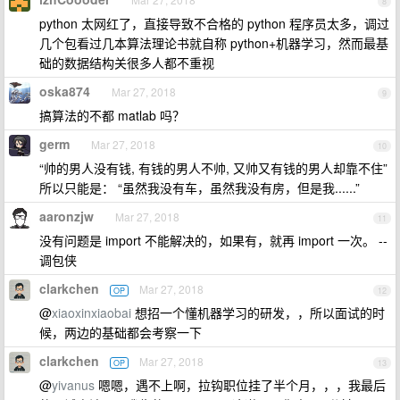
8
python 太网红了，直接导致不合格的 python 程序员太多，调过
几个包看过几本算法理论书就自称 python+机器学习，然而最基
础的数据结构关很多人都不重视
oska874
Mar 27, 2018
9
搞算法的不都 matlab 吗？
germ
Mar 27, 2018
10
“帅的男人没有钱, 有钱的男人不帅, 又帅又有钱的男人却靠不住”
所以只能是： “虽然我没有车，虽然我没有房，但是我......”
aaronzjw
Mar 27, 2018
11
没有问题是 import 不能解决的，如果有，就再 import 一次。 --
调包侠
clarkchen
Mar 27, 2018
OP
12
@
xiaoxinxiaobai
想招一个懂机器学习的研发，，所以面试的时
候，两边的基础都会考察一下
clarkchen
Mar 27, 2018
OP
13
@
yivanus
嗯嗯，遇不上啊，拉钩职位挂了半个月，，，我最后