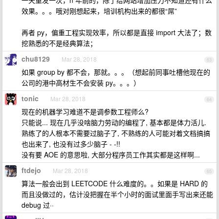
一天重发一次，n 年前的，除了给网站增加压力不知道还有什么
效果。。。哦对刚想起来，培训机构出来的都很“屌”
再者 py，偏重工程实现效率，所以都是直接 import 大法了；数
挖熟悉的不是经典算法；
chu8129
Mar 28, 2018
63
如果 group by 都不会，那就。。。（想起前同事吐槽他现在的
公司的港中高材生不会安装 py。。。）
tonic
Mar 28, 2018
64
现在的机器学习难道不是调参数工程师么?
只能说... 现在几乎没啥脑力劳动的编程了, 基本都是体力活儿.
熟练了的人根本不需要过脑子了, 不熟练的人可能对着文档搞搞
也出来了, 也没有过多少脑子 - -!!
没有要 AOE 的意思啦, 大部分程序员工作其实都是这样啊...
ftdejo
Mar 28, 2018
65
算法一般会出到 LEETCODE 什么难度的。。如果是 HARD 的
而且没做过的，估计没把握在半个小时的面试里面手写出来还能
debug 过··