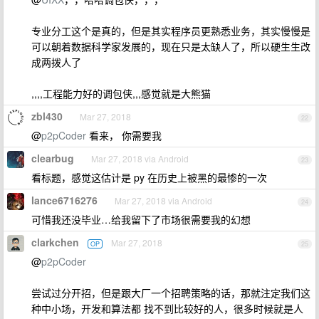
专业分工这个是真的，但是其实程序员更熟悉业务，其实慢慢是
可以朝着数据科学家发展的，现在只是太缺人了，所以硬生生改
成两拨人了
,,,,工程能力好的调包侠,,,感觉就是大熊猫
zbl430
Mar 27, 2018
22
@
p2pCoder
看来， 你需要我
clearbug
Mar 27, 2018 via Android
23
看标题，感觉这估计是 py 在历史上被黑的最惨的一次
lance6716276
Mar 27, 2018 via Android
24
可惜我还没毕业…给我留下了市场很需要我的幻想
clarkchen
Mar 27, 2018
OP
25
@
p2pCoder
尝试过分开招，但是跟大厂一个招聘策略的话，那就注定我们这
种中小场，开发和算法都 找不到比较好的人，很多时候就是人