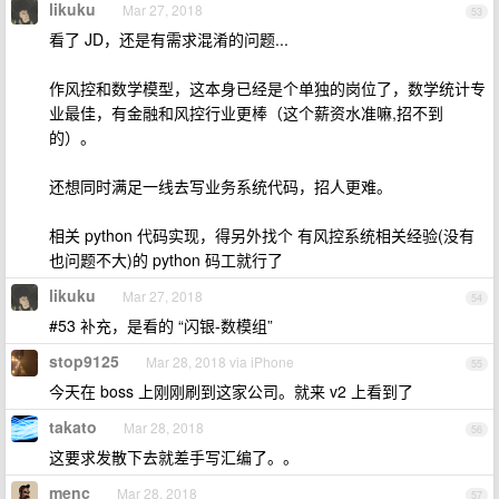
likuku
Mar 27, 2018
53
看了 JD，还是有需求混淆的问题...
作风控和数学模型，这本身已经是个单独的岗位了，数学统计专
业最佳，有金融和风控行业更棒（这个薪资水准嘛,招不到
的）。
还想同时满足一线去写业务系统代码，招人更难。
相关 python 代码实现，得另外找个 有风控系统相关经验(没有
也问题不大)的 python 码工就行了
likuku
Mar 27, 2018
54
#53 补充，是看的 “闪银-数模组”
stop9125
Mar 28, 2018 via iPhone
55
今天在 boss 上刚刚刷到这家公司。就来 v2 上看到了
takato
Mar 28, 2018
56
这要求发散下去就差手写汇编了。。
menc
Mar 28, 2018
57