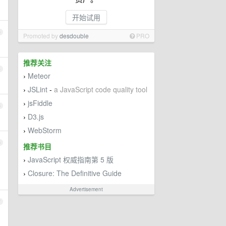
开始试用
3
Promoted by
desdouble
PRO
推荐关注
4
Meteor
›
JSLint
-
a JavaScript code quality tool
›
jsFiddle
›
5
D3.js
›
WebStorm
›
6
推荐书目
JavaScript 权威指南第 5 版
›
Closure: The Definitive Guide
›
Advertisement
7