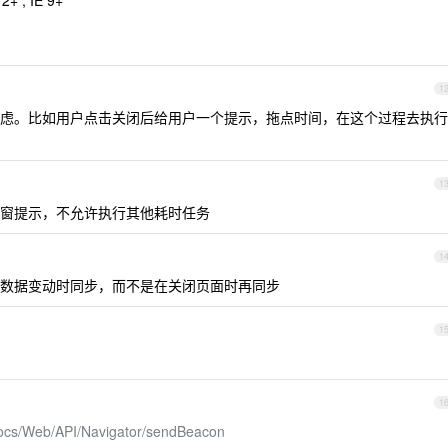
12+ , IE 9+
1
虑。比如用户点击关闭后给用户一个提示，拖点时间，在这个过程去执行
1
窗提示，不允许执行其他耗时任务
1
数据变动时同步，而不是在关闭页面时再同步
1
1
/docs/Web/API/Navigator/sendBeacon