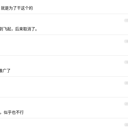
on 就是为了干这个的
1
到飞起，后来取消了。
1
1
法推广了
2
2
ge，似乎也不行
2