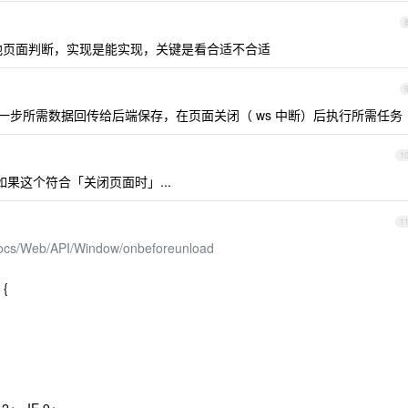
e，然后其他页面判断，实现是能实现，关键是看合适不合适
下一步所需数据回传给后端保存，在页面关闭（ ws 中断）后执行所需任务
1
吧，如果这个符合「关闭页面时」...
1
/docs/Web/API/Window/onbeforeunload
 {