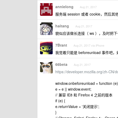
annielong
Aug 21, 2017
服务端 session 或者 cooki
haitang
Aug 21, 2017
貌似应该做长连接（ ws ），及时把
7Brant
Aug 21, 2017 via iPhone
我觉着只能是 beforeunload 事件
66beta
Aug 21, 2017
https://developer.mozilla.org/zh-CN
window.onbeforeunload = function (e)
e = e || window.event;
// 兼容 IE8 和 Firefox 4 之前的版本
if (e) {
e.returnValue = '关闭提示';
}