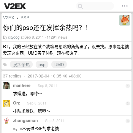
V2EX
PSP
›
你们的psp还在发挥余热吗？！
By
citydog
at Sep 8, 2011 · 11291 views
RT，我的已经放在某个我容易忽略的角落里了，没去找。原来是老婆
爱玩这东西，UMD买了N多，现在都废了。
发挥余热
psp
UMD
37 replies
•
2017-02-04 10:35:40 +08:00
manhere
Sep 8, 2011
1
求赠送，嗯哼～
Orz
Sep 8, 2011
2
排队求赠送，嗯哼～
zhangsimon
Sep 8, 2011
3
=。=木玩过PSP的求老婆