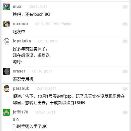
muxi
Oct 9, 2011
25
换吧，还有touch 8G
ooxcoo
Oct 9, 2011 via iPhone
26
吃灰中
lopakaka
Oct 10, 2011
27
好多年前就卖掉了。
现在想重温，求赠送
嗯哼~
eraser
Oct 10, 2011
28
实况专用机
parabub
Oct 16, 2011
29
顺道广告下，10月1号买的新psp，玩了几天实在没发现乐趣在
哪里，想转让出去，十成新珍珠白16GB
jeff5178
Oct 24, 2011
30
0 0
当时手贱入手了3K