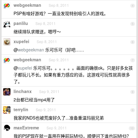
webgeekman
Sep 8, 2011
4
PSP有啥好游戏？一直没发现特别吸引人的游戏。
panlilu
Sep 8, 2011
5
继续排队求赠送，嗯哼～
xupefei
Sep 8, 2011
6
@
webgeekman
乐可乐可（好吧……
webgeekman
Sep 9, 2011
7
@
xupefei
乐可乐可。。。。。。画面的确很ok。只是好多女孩
子都玩儿不长。如果有重力感应的话，这游戏可玩性就高很多
了。
linchanx
Sep 9, 2011
8
2台都已经当mp4用了
terrylin
Sep 9, 2011
9
我家的NDS也被荒废好久了...准备重温玛丽兄弟
maxExtreme
Sep 9, 2011
10
我的PSP现在就一直用在睡前玩MH3，顺便问下谁也玩MH3？