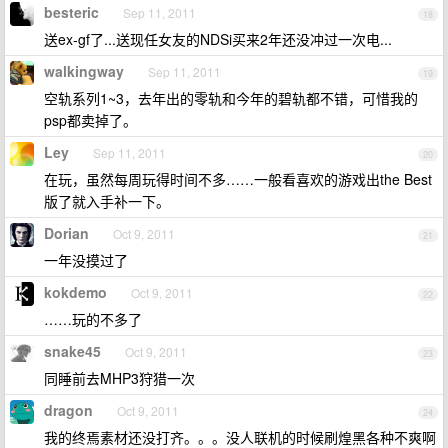
besteric
Sep 11, 2011
18
送ex-gf了...送现任女友的NDSi买来2年还没冲过一次电...
walkingway
Sep 11, 2011
19
空轨系列1~3，去年出的零轨和今年的碧轨都不错，可惜我的
psp都卖掉了。
Ley
Sep 11, 2011
20
在玩，虽然每周玩得时间不多……一般看喜欢的游戏出the Best
版了就入手补一下。
Dorian
Oct 9, 2011
21
一年没摸过了
kokdemo
Oct 9, 2011
22
……玩的不多了
snake45
Oct 9, 2011
23
同睡前去MHP3狩猎一次
dragon
Oct 9, 2011
24
我的终焉素材还没打齐。。。没人联机的时候刷煌黑各种不爽啊