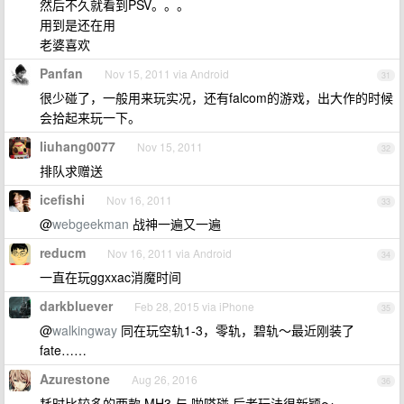
然后不久就看到PSV。。。
用到是还在用
老婆喜欢
Panfan
Nov 15, 2011 via Android
31
很少碰了，一般用来玩实况，还有falcom的游戏，出大作的时候
会拾起来玩一下。
liuhang0077
Nov 15, 2011
32
排队求赠送
icefishi
Nov 16, 2011
33
@
webgeekman
战神一遍又一遍
reducm
Nov 16, 2011 via Android
34
一直在玩ggxxac消魔时间
darkbluever
Feb 28, 2015 via iPhone
35
@
walkingway
同在玩空轨1-3，零轨，碧轨～最近刚装了
fate……
Azurestone
Aug 26, 2016
36
耗时比较多的两款 MH3 与 啪嗒碰 后者玩法很新颖～