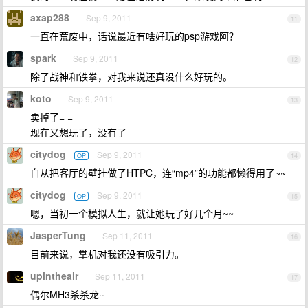
axap288
Sep 9, 2011
11
一直在荒废中，话说最近有啥好玩的psp游戏阿？
spark
Sep 9, 2011
12
除了战神和铁拳，对我来说还真没什么好玩的。
koto
Sep 9, 2011
13
卖掉了= =
现在又想玩了，没有了
citydog
Sep 9, 2011
OP
14
自从把客厅的壁挂做了HTPC，连“mp4”的功能都懒得用了~~
citydog
Sep 9, 2011
OP
15
嗯，当初一个模拟人生，就让她玩了好几个月~~
JasperTung
Sep 11, 2011
16
目前来说，掌机对我还没有吸引力。
upintheair
Sep 11, 2011
17
偶尔MH3杀杀龙··