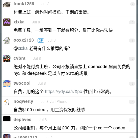
frank1256
Jul 8
9
付费上班，解约时间摸鱼、干别的事情。
xixka
Jul 8
10
免费工具，一堆签到一下就有积分，反正比你古法快
ooxx2123
Jul 8
OP
11
@
xixka
老哥有什么推荐的吗？
cvbnt
Jul 8
12
绝对不能付费上班，公司不报销直接上 opencode,里面免费的
hy3 和 deepseek 足以应付 90%的场景
twocool
Jul 8
13
自费，用的这个
https://ydy.ca/r/Xpo
性价比非常高。
noqwerty
Jul 8 via iPhone
14
自费$100 codex ，用工资保发际线🤣
deplives
Jul 8
15
公司给报销，每个月上限 200 刀，刚好一个 cc 一个 codex
qi19901212
Jul 8