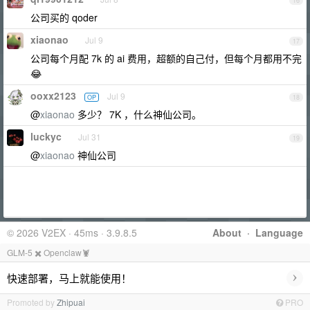
16
公司买的 qoder
xiaonao
Jul 9
17
公司每个月配 7k 的 ai 费用，超额的自己付，但每个月都用不完
😂
ooxx2123
Jul 9
OP
18
@
xiaonao
多少？ 7K ，什么神仙公司。
luckyc
Jul 31
19
@
xiaonao
神仙公司
© 2026 V2EX · 45ms · 3.9.8.5
About
·
Language
GLM-5 ✖️ Openclaw🦞
›
快速部署，马上就能使用！
Promoted by
Zhipuai
PRO