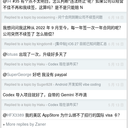
@
94
#35 有个点不太明白，怎么判断“违法终止”呢？如果公司以经营
不佳不再和我续签，这算吗？是不是只能赔 N
Replied to a topic by ooxiaoming
问个合同到期公司不续签问题
6 月 18 日
›
我想问问我这种从 2022 年 9 月至今，每一年签一次一年合同的呢？
公司突然不续签了 怎么赔偿？
Replied to a topic by kingdom8
[集中贴] iOS 27 目前已知问题汇总
6 月 16 日
›
@
lotuas
出现了一次，升级好多天了
Replied to a topic by Haku
Codex 现在该咋买？
5 月 13 日
›
@
SuperGeorge
好吧 我没有 paypal
Replied to a topic by Suger828
Android 开发如何 vibe coding
5 月 13 日
›
Codex 导入项目就好了，自带的 Gemini 不咋滴
Replied to a topic by Haku
Codex 现在该咋买？
5 月 13 日
›
@
HFX3389
我的美区 AppStore 为什么绑不了招行的国际 visa 卡？
More replies by Zaner
»