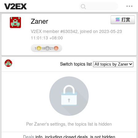
Zaner
打赏
V2EX member #630342, joined on 2023-05-23
11:01:13 +08:00
1
18
21
Switch topics list
Per Zaner's settings, the topics list is hidden
Deals
info, including closed deals, is not hidden