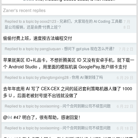
Zaner's recent replies
Replied to a topic by ooxx2123
兄弟们，大家现在的 AI Coding 工具都
7 月
›
8 日
是公司报销，还是自费“付费上班”？
偷偷付费上班，速度按古法编程交付
Replied to a topic by pangjiuquan
想问下 gpt plus 现在怎么开通？
7 月 2 日
›
苹果就美区 ID+礼品卡，不想折腾美区 ID 又没有安卓手机，就下载一
个 Android Studio ，用里面的模拟机装 GooglePay,账户绑卡支付
Replied to a topic by yifangtongxing28
你用 AI 赚到钱了吗
6 月 29 日
›
去年年底用 AI 写了 CEX-CEX 之间的延迟套利策略机器人赚了 1000
多 U ，后面老被封号提不出钱就没做了
Replied to a topic by ooxiaoming
问个合同到期公司不续签问题
6 月 22 日
›
@
94
#47 明白了，很有帮助，感谢回复！
Replied to a topic by ooxiaoming
问个合同到期公司不续签问题
6 月 18 日
›