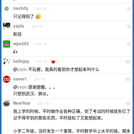
itechify
Jun 16
7
只记得阳了
ysjdx
Jun 16
8
新冠
wps353
Jun 16
9
🎣
hellojay
Jun 16
3
10
@
ysjdx
不玩梗，我真的看到你才想起来叫什么
naver1
Jun 16
11
@
ysjdx
感谢提醒。。。
只想到武汉、肺炎。
NewYear
Jun 16
12
我上学的时候，平时做作业各种正确，到了考试的时候就失忆了
记不得学到的那些东西，平时放松了又能想起来。
小学二年级，当时发生一个事情，平时数学中上水平的我，期末