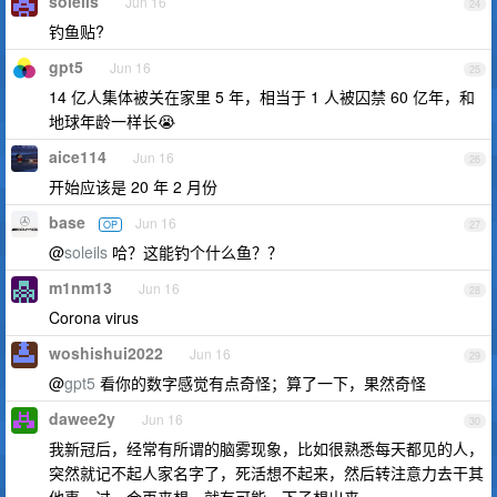
soleils
Jun 16
24
钓鱼贴?
gpt5
Jun 16
25
14 亿人集体被关在家里 5 年，相当于 1 人被囚禁 60 亿年，和
地球年龄一样长😭
aice114
Jun 16
26
开始应该是 20 年 2 月份
base
Jun 16
OP
27
@
soleils
哈？这能钓个什么鱼？？
m1nm13
Jun 16
28
Corona virus
woshishui2022
Jun 16
29
@
gpt5
看你的数字感觉有点奇怪；算了一下，果然奇怪
dawee2y
Jun 16
30
我新冠后，经常有所谓的脑雾现象，比如很熟悉每天都见的人，
突然就记不起人家名字了，死活想不起来，然后转注意力去干其