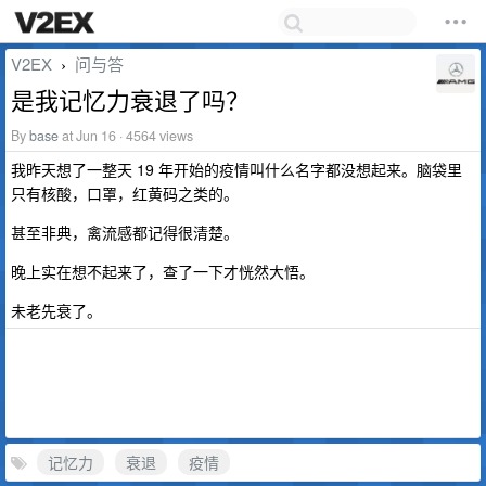
V2EX
问与答
›
是我记忆力衰退了吗？
By
base
at Jun 16 · 4564 views
我昨天想了一整天 19 年开始的疫情叫什么名字都没想起来。脑袋里
只有核酸，口罩，红黄码之类的。
甚至非典，禽流感都记得很清楚。
晚上实在想不起来了，查了一下才恍然大悟。
未老先衰了。
记忆力
衰退
疫情