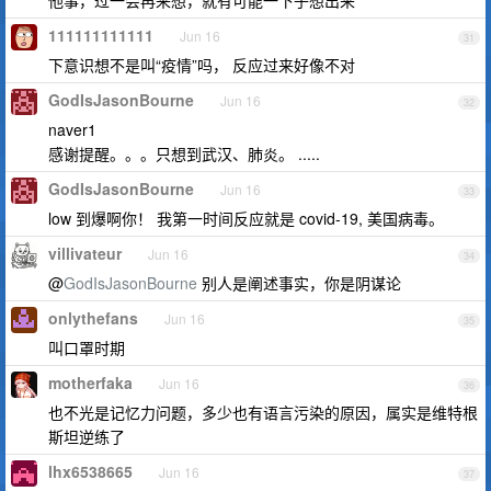
他事，过一会再来想，就有可能一下子想出来
111111111111
Jun 16
31
下意识想不是叫“疫情”吗， 反应过来好像不对
GodIsJasonBourne
Jun 16
32
naver1
感谢提醒。。。只想到武汉、肺炎。 .....
GodIsJasonBourne
Jun 16
33
low 到爆啊你！ 我第一时间反应就是 covid-19, 美国病毒。
villivateur
Jun 16
34
@
GodIsJasonBourne
别人是阐述事实，你是阴谋论
onlythefans
Jun 16
35
叫口罩时期
motherfaka
Jun 16
36
也不光是记忆力问题，多少也有语言污染的原因，属实是维特根
斯坦逆练了
lhx6538665
Jun 16
37