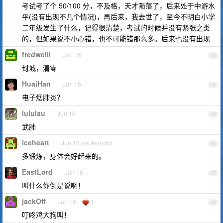
考试考了个 50/100 分，不及格，天才陨落了，后来处于中游水
平(没有出现不几个情况)，再后来，我去世了，至今不明白小学
二年级发生了什么，记得很清楚，考试的时候并没有紧张之类
的，但如果说不小心错，也不可能错那么多。后来也没有出现
fredweili
Jun 16
13
封城，清零
HuaiHan
Jun 16
14
电子烟肺炎？
lululau
Jun 16
15
武肺
iceheart
Jun 16 via Android
16
多锻炼，身体会好起来的。
EastLord
Jun 16
17
叫什么你倒是说啊！
jackOff
Jun 16
1
18
叮咚鸡大狗叫！