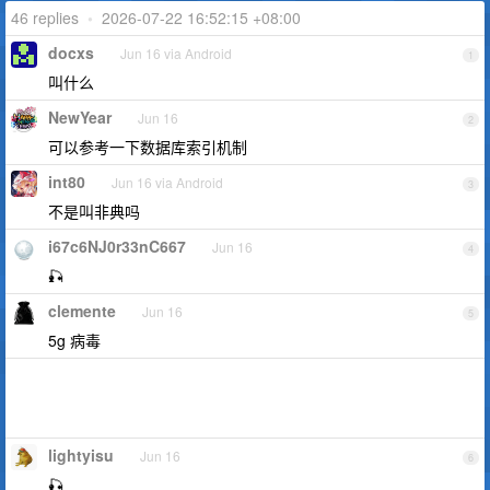
46 replies
•
2026-07-22 16:52:15 +08:00
docxs
Jun 16 via Android
1
叫什么
NewYear
Jun 16
2
可以参考一下数据库索引机制
int80
Jun 16 via Android
3
不是叫非典吗
i67c6NJ0r33nC667
Jun 16
4
🎣
clemente
Jun 16
5
5g 病毒
lightyisu
Jun 16
6
🎣