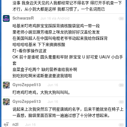
没事 我身边天天见的人我都经常记不得名字 得打开手机查一下
才行，从小到大都是这样 我都习惯了，一个名词而已
SchwarzeR
Jun 16 via Android
38
哈基米叮咚鸡胖宝宝踩踩背搞核酸袋鼠鸡一带一段
栗老师小豌豆蹲芳魂原上咪龙抗狼好好汉盖伦发发
在美国叫超人在中国叫电棍老爷爷动起来我给你踩踩背
哈哈哈哈基米 下下来搞搞核酸
叮~看你爹操作这波
OK 前十是谁呢 圆头耄耋和牢财 胖宝宝 U 好可爱 UAUV 小白手
套
韭菜盒子吃两个 缺的营养谁给我补啊
别吃别吃啊米诺斯曼波曼波我错啦
GyroZeppeli13
Jun 16
39
叮咚鸡叮咚鸡，大狗大狗叫叫叫。
GyroZeppeli13
Jun 16
40
说起来上次我突然忘了明星唐嫣的名字，后来干脆就坐在椅子上
一直想，脑袋里面百家姓一遍遍过想了十分钟才想起来。
n2l
Jun 16
41