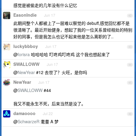
感觉是被偷走的几年没有什么记忆
EasonIndie
Jun 17
42
此期间整个人都被上了一层难以察觉的 debuff,感觉回忆都不是
很清晰了。最近开始健身，想起了我的一位关系曾经相处的特别
好的同事，但是我怎么也记不起来他是怎么离职的了..
luckybbboy
Jun 17
43
@
forisra
哈哈哈哈 叮咚鸡叮咚鸡 这个我也想起来了
SWALLOWW
Jun 17
44
@
NewYear
#12 去世了？火旺，是你吗
NewYear
Jun 17
45
@
SWALLOWW
#44
我又不能永生不死，后来当然是没了。
damaoooo
Jul 22
46
@
SchwarzeR
耄耋 A 梦