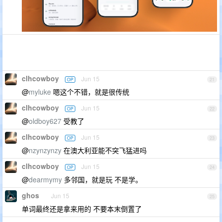
clhcowboy
Jun 15
OP
21
@
myluke
嗯这个不错，就是很传统
clhcowboy
Jun 15
OP
22
@
oldboy627
受教了
clhcowboy
Jun 15
OP
23
@
nzynzynzy
在澳大利亚能不突飞猛进吗
clhcowboy
Jun 15
OP
24
@
dearmymy
多邻国，就是玩 不是学。
ghos
Jun 15
25
单词最终还是拿来用的 不要本末倒置了