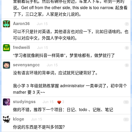
里躺着玩手机。然后有辆停在旁边，车里人下车，听到一男的
说。Get off from the other side, this side is too narrow. 起身看
了下，三口之家，人家是对女儿说的。
Aaron36
Jun 15
7
可以不只是针对英语，其他语言也对应一下，比如日语啥的。也
可以对应中文，外国人学中文啥的。
fredweili
Jun 15
8
“学习者就像刷抖音一样简单”，梦里啥都有，做梦就行了
sevenyangcc
Jun 15
9
没有语言环境的背单词，应试就死记硬背好了。
我小学 3 年级就熟练掌握 administrator 一类单词了，初中背个
mather 要 3 天~~
studyingss
Jun 15
3
10
做的不错，推荐下一个项目：日记、todo 、记账、笔记
kloge
Jun 15
11
你说的东西是不是叫多邻国?