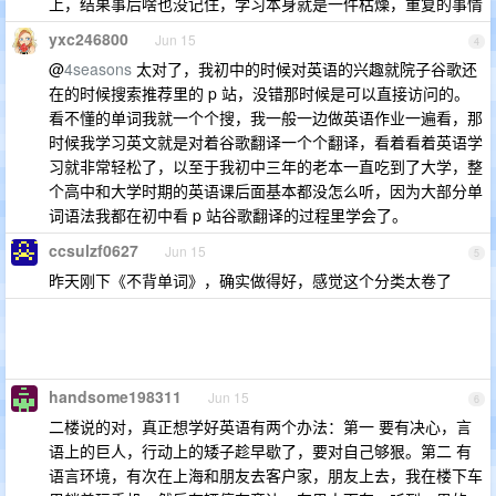
上，结果事后啥也没记住，学习本身就是一件枯燥，重复的事情
yxc246800
Jun 15
4
@
4seasons
太对了，我初中的时候对英语的兴趣就院子谷歌还
在的时候搜索推荐里的 p 站，没错那时候是可以直接访问的。
看不懂的单词我就一个个搜，我一般一边做英语作业一遍看，那
时候我学习英文就是对着谷歌翻译一个个翻译，看着看着英语学
习就非常轻松了，以至于我初中三年的老本一直吃到了大学，整
个高中和大学时期的英语课后面基本都没怎么听，因为大部分单
词语法我都在初中看 p 站谷歌翻译的过程里学会了。
ccsulzf0627
Jun 15
5
昨天刚下《不背单词》，确实做得好，感觉这个分类太卷了
handsome198311
Jun 15
6
二楼说的对，真正想学好英语有两个办法：第一 要有决心，言
语上的巨人，行动上的矮子趁早歇了，要对自己够狠。第二 有
语言环境，有次在上海和朋友去客户家，朋友上去，我在楼下车