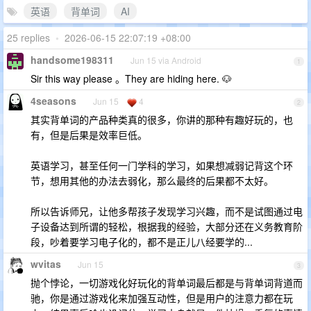
英语
背单词
AI
25 replies
•
2026-06-15 22:07:19 +08:00
handsome198311
Jun 15 via Android
1
Sir this way please 。They are hiding here. 🐶
4seasons
Jun 15
4
2
其实背单词的产品种类真的很多，你讲的那种有趣好玩的，也
有，但是后果是效率巨低。
英语学习，甚至任何一门学科的学习，如果想减弱记背这个环
节，想用其他的办法去弱化，那么最终的后果都不太好。
所以告诉师兄，让他多帮孩子发现学习兴趣，而不是试图通过电
子设备达到所谓的轻松，根据我的经验，大部分还在义务教育阶
段，吵着要学习电子化的，都不是正儿八经要学的...
wvitas
Jun 15
3
抛个悖论，一切游戏化好玩化的背单词最后都是与背单词背道而
驰，你是通过游戏化来加强互动性，但是用户的注意力都在玩