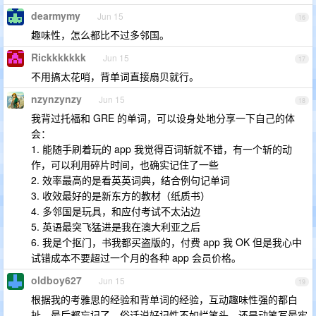
dearmymy
Jun 15
16
趣味性，怎么都比不过多邻国。
Rickkkkkkk
Jun 15
17
不用搞太花哨，背单词直接扇贝就行。
nzynzynzy
Jun 15
18
我背过托福和 GRE 的单词，可以设身处地分享一下自己的体
会：
1. 能随手刷着玩的 app 我觉得百词斩就不错，有一个斩的动
作，可以利用碎片时间，也确实记住了一些
2. 效率最高的是看英英词典，结合例句记单词
3. 收效最好的是新东方的教材（纸质书）
4. 多邻国是玩具，和应付考试不太沾边
5. 英语最突飞猛进是我在澳大利亚之后
6. 我是个抠门，书我都买盗版的，付费 app 我 OK 但是我心中
试错成本不要超过一个月的各种 app 会员价格。
oldboy627
Jun 15
19
根据我的考雅思的经验和背单词的经验，互动趣味性强的都白
扯，最后都忘记了，俗话说好记性不如烂笔头，还是动笔写最牢