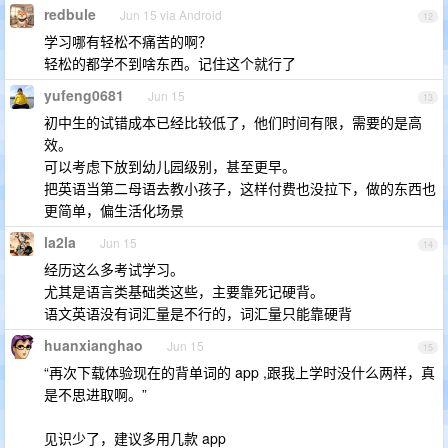
redbule
Jun 15 via Android
12
学习哪有轻松不痛苦的啊？
轻松的都学不到啥东西。记住这个就行了
yufeng0681
Jun 15
13
初中生的试错成本已经比较低了，他们时间有限，需要的是高
效。
可以考虑下放到幼儿园级别，甚至更早。
把英语当第二母语去教小孩子，这样付费也没拉下，做的东西也
更简单，偏生活化场景
la2la
Jun 15
14
经历这么多考试学习。
尤其是语言类基础类这些，主要靠死记硬背。
语文英语没有词汇量是不行的，词汇量只能靠硬背
huanxianghao
Jun 15
15
“再次下载体验现在的背单词的 app ,跟我上学时没什么两样，真
是不思进取啊。”
见识少了，建议多用几款 app