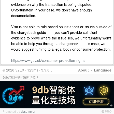
evidence on why the transaction is being disputed.
Unfortunately, in your case, we don't have enough
documentation.
Visa is not able to rule based on instances or issues outside of
the chargeback guide — if you can't provide sufficient
evidence to prove where the issue lies, we unfortunately won't
be able to help you through a chargeback. In this case, we
would suggest turning to a legal body or consumer protection.
https://www.gov.uk/consumer-protection-rights
© 2026 V2EX · 123ms · 3.9.8.5
About
·
Language
9db智能体量化策略竞技场
Promoted by
sbsummer
PRO