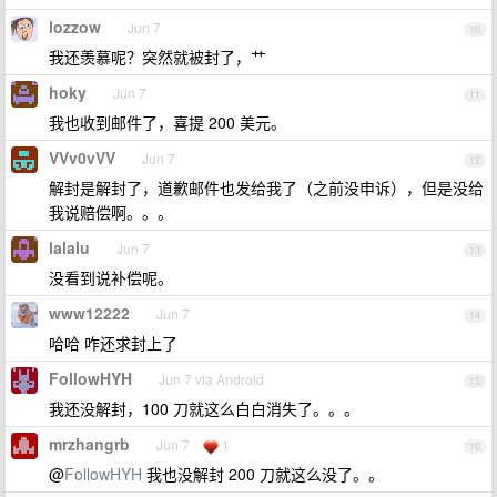
lozzow
Jun 7
10
我还羡慕呢？突然就被封了，艹
hoky
Jun 7
11
我也收到邮件了，喜提 200 美元。
VVv0vVV
Jun 7
12
解封是解封了，道歉邮件也发给我了（之前没申诉），但是没给
我说赔偿啊。。。
lalalu
Jun 7
13
没看到说补偿呢。
www12222
Jun 7
14
哈哈 咋还求封上了
FollowHYH
Jun 7 via Android
15
我还没解封，100 刀就这么白白消失了。。。
mrzhangrb
Jun 7
1
16
@
FollowHYH
我也没解封 200 刀就这么没了。。