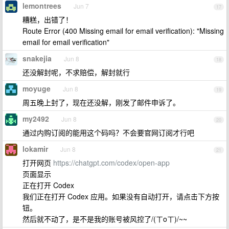
lemontrees
Jun 7
17
糟糕，出错了！
Route Error (400 Missing email for email verification): "Missing
email for email verification"
snakejia
Jun 8
18
还没解封呢，不求赔偿，解封就行
moyuge
Jun 8
19
周五晚上封了，现在还没解，刚发了邮件申诉了。
my2492
Jun 8
20
通过内购订阅的能用这个码吗？不会要官网订阅才行吧
lokamir
Jun 8
21
打开网页
https://chatgpt.com/codex/open-app
页面显示
正在打开 Codex
我们正在打开 Codex 应用。如果没有自动打开，请点击下方按
钮。
然后就不动了，是不是我的账号被风控了/(ㄒoㄒ)/~~