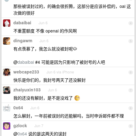
那些被误封过的，的确会很折腾，这部分是应该补偿的，oai 这
次做的很好
dabaibai
Jun 6
4
不重置额度 不像 openai 的作风啊
dingawm
Jun 6
5
有点羡慕了，我怎么就没被封呢🐶
@
dabaibai
#4 可能是因为只影响了被封号的人吧
webcape233
Jun 6 via iPhone
6
快乐是你们的，我封号两天了还没解封
zhaiyuxin103
Jun 6
7
我的还没有解封，是不是没戏了
0x64
Jun 6
8
怎么解封，一年前被误封的还能解吗，当时申诉邮件都不理
gzlock
Jun 7
9
@
0x64
说的是这两天的误封