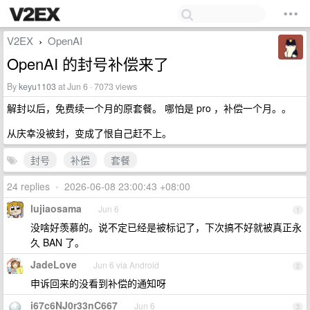
V2EX
OpenAI
›
OpenAI 的封号补偿来了
By
keyu1103
at Jun 6 · 7073 views
解封以后，免费续一个月的原套餐。 哪怕是 pro ，补偿一个月。。
从庆幸没被封，变成了恨自己赶不上。
封号
补偿
套餐
24 replies
•
2026-06-08 23:00:43 +08:00
lujiaosama
Jun 6
1
没啥好羡慕的。说不定已经是被标记了，下次搞不好就被真正永
久 BAN 了。
JadeLove
Jun 6 via Android
2
申诉回来的没看到补偿的通知呀
i67c6NJ0r33nC667
Jun 6
3