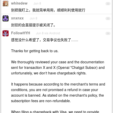
whitedew
Jun 8
22
别把我盯上，我就简单用用，顺顺利利使用就行
xnxnxx
Jun 8
23
封控的会直接提示被关闭了。
FollowHYH
Jun 8 via Android
24
感觉没什么希望了，交易争议也失败了……
Thanks for getting back to us.
We thoroughly reviewed your case and the documentation
sent for transaction X and X (Openai *Chatgpt Subscr) and
unfortunately, we don't have chargeback rights.
It happens because according to the merchant's terms and
conditions, you are not promised a refund in case your
account is banned. As stated on the merchant's policy, the
subscription fees are non-refundable.
When filing a chargeback with Visa, we need to provide