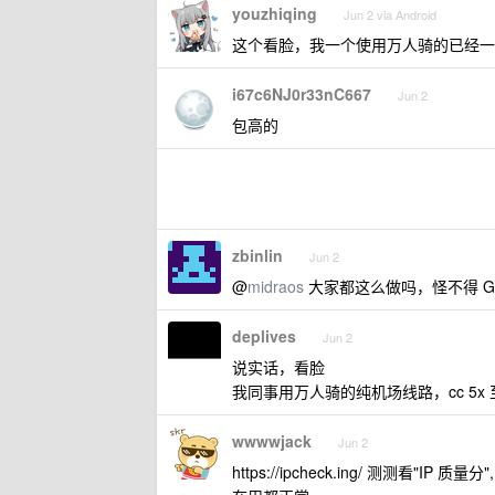
youzhiqing
Jun 2 via Android
这个看脸，我一个使用万人骑的已经一个
i67c6NJ0r33nC667
Jun 2
包高的
zbinlin
Jun 2
@
midraos
大家都这么做吗，怪不得 Goo
deplives
Jun 2
说实话，看脸
我同事用万人骑的纯机场线路，cc 5x 至今
wwwwjack
Jun 2
https://ipcheck.ing/ 测测看"