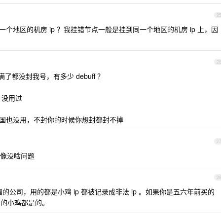
2
个地区的机房 ip ？我挂错节点一般是挂到同一个地区的机房 ip 上，因
2
叠满了都没封我号，有多少 debuff ？
e 没用过
美国也没用，不封你的时候你想封都封不掉
2
像没啥问题
2
馏的公司，用的都是小鸡 ip 都被记录成非法 ip 。如果你是五六年前买的
年的小鸡都是的。