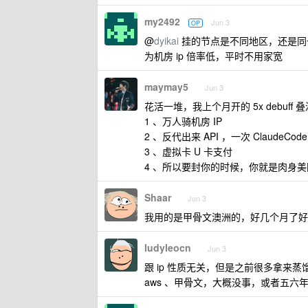
my2492
Jun 3
OP
@
dyikai
挂的节点是不同地区，还是同一
为机房 ip 倍率低，平时不用家宽
maymay5
Jun 3
花活一堆，我上个月开的 5x debuff 
1 、万人骑机房 IP
2 、反代出来 API ，一次 ClaudeCod
3 、虚拟卡 U 卡支付
4 、所以要封你的时候，你就是肉身
Shaar
Jun 3
我用的是甲骨文澳洲的，好几个月了好
ludyleocn
Jun 3
跟 ip 性质无关，但是之前很多拿来蒸
aws 、甲骨文，大概没事，或者五六