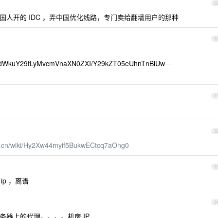
2
种国人开的 IDC ，弄中国优化线路，专门卖给翻墙用户的那种
3
dWkuY29tLyMvcmVnaXN0ZXI/Y29kZT05eUhnTnBiUw==
3
3
shu.cn/wiki/Hy2Xw44myif5BukwECtcq7aOng0
3
 ip ，离谱
3
器上的代理。。。。机房 IP