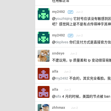
在用都正常
my2492
Jun 2
OP
@
youzhiqing
它封号应该没有敏感到因
吧？感觉网上是不是有点传得神乎其神
my2492
Jun 2
OP
@
deplives
你们支付方式是直接官方信
xndeye
Jun 2
不建议用，ip 质量差和 ip 变动很容
alfa
Jun 2
@
my2492
不会的，其实完全看脸。我自
alfa
Jun 2
@
alfa
4 月的时候，美国的节点被 b
zhhmax
Jun 2