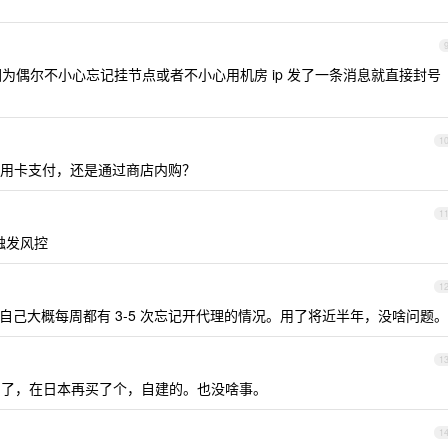
为偶尔不小心忘记挂节点或者不小心用机房 ip 发了一条消息就直接封号
1
用卡支付，还是通过商店内购？
1
易触发风控
1
己大概每周都有 3-5 次忘记开代理的情况。用了将近半年，没啥问题。
1
an 了，在日本再买了个，自建的。也没啥事。
1