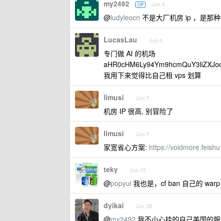
my2492
Jun 4
OP
@
ludyleocn
不是大厂机房 ip ，是那
LucasLau
Jun 4
专门做 AI 的机场
aHR0cHM6Ly94Ym9hcmQuY3liZXJo
我用下来觉得比自己租 vps 划算
limusi
Jun 7
机房 IP 很高, 别冒险了
limusi
Jun 7
家宽省心方案:
https://voidmore.fei
teky
Jun 15
@
popyui
我也是，cf ban 自己的 warp
dyikai
Jun 28
@
my2492
我不小心挂的自己美国的服务