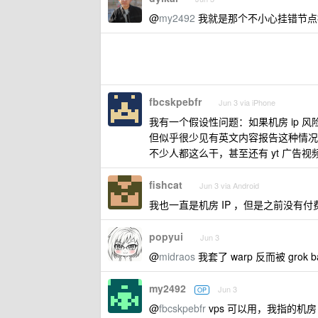
@
my2492
我就是那个不小心挂错节点
fbcskpebfr
Jun 3 via iPhone
我有一个假设性问题：如果机房 ip 风
但似乎很少见有英文内容报告这种情况，至少我搜
不少人都这么干，甚至还有 yt 广告视频
fishcat
Jun 3 via Android
我也一直是机房 IP ，但是之前没有
popyui
Jun 3
@
midraos
我套了 warp 反而被 grok 
my2492
Jun 3
OP
@
fbcskpebfr
vps 可以用，我指的机房 