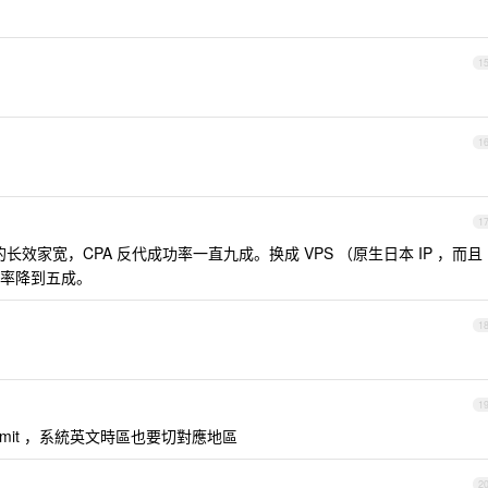
1
1
1
长效家宽，CPA 反代成功率一直九成。换成 VPS （原生日本 IP ，而且
率降到五成。
1
1
dmit ，系統英文時區也要切對應地區
2