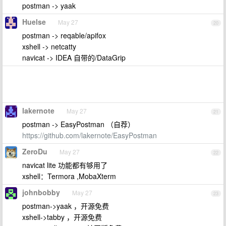
postman -> yaak
Huelse
May 27
20
postman -> reqable/apifox
xshell -> netcatty
navicat -> IDEA 自带的/DataGrip
lakernote
May 27
21
postman -> EasyPostman （自荐）
https://github.com/lakernote/EasyPostman
ZeroDu
May 27
22
navicat lite 功能都有够用了
xshell：Termora ,MobaXterm
johnbobby
May 27
23
postman->yaak ，开源免费
xshell->tabby ，开源免费