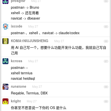
prosgtsr
May 27
64
postman -> Bruno
xshell -> 还在用着
navicat -> dbeaver
ixcode
May 27
65
postman 、xshell 、navicat -> claude/codex
KOMA1NIUJUNSHENG
May 27
66
用 AI 自己写一个，想要什么功能开发什么功能，我就自己写自
己用
kcross
May 27
67
postman --
xshell termius
navicat heidisql
runstone
May 27
68
Reqable, Termius, DBX
kright
May 27
69
你甚至不愿意说一下你的 OS 是什么