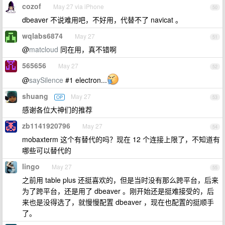
cozof
May 27 via iPhone
50
dbeaver 不说难用吧，不好用，代替不了 navicat 。
wqlabs6874
May 27
51
@
matcloud
同在用，真不错啊
565656
May 27
52
@
saySilence
#1 electron...
shuang
May 27
OP
53
感谢各位大神们的推荐
zb1141920796
May 27
54
mobaxterm 这个有替代的吗？现在 12 个连接上限了，不知道有
哪些可以替代的
lingo
May 27
55
之前用 table plus 还挺喜欢的，但是当时没有那么跨平台，后来
为了跨平台，还是用了 dbeaver 。刚开始还是挺难接受的，后
来也是没得选了，就慢慢配置 dbeaver ，现在也配置的挺顺手
了。