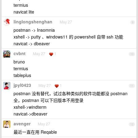
termius
navicat lite
linglongshenghan
May 27
9
postman -> Insomnia
xshell -> putty 、windows11 的 powershell 自带 ssh 功能
navicat -> dbeaver
cvbnt
May 27
1
10
bruno
termius
tableplus
jpyl0423
May 27
1
11
postman 没有替代，试过各种类似的软件功能都没 postman
全，postman 可以下旧版本不用登录
xshell->windterm
navicat->dbeaver
avenger
May 27
12
最近一直在用 Reqable