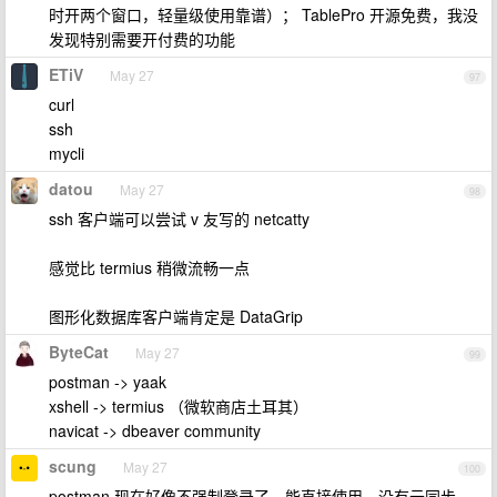
时开两个窗口，轻量级使用靠谱）； TablePro 开源免费，我没
发现特别需要开付费的功能
ETiV
May 27
97
curl
ssh
mycli
datou
May 27
98
ssh 客户端可以尝试 v 友写的 netcatty
感觉比 termius 稍微流畅一点
图形化数据库客户端肯定是 DataGrip
ByteCat
May 27
99
postman -> yaak
xshell -> termius （微软商店土耳其）
navicat -> dbeaver community
scung
May 27
100
postman 现在好像不强制登录了，能直接使用，没有云同步。