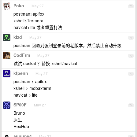
Poko
May 27
70
postman>apifox
xshell>Termora
navicat>lite 或者重置打法
klzd
May 27
71
postman 回退到强制登录前的老版本，然后禁止自动升级
CodFrm
May 27
72
试试 opskat ？替换 xshell/navicat
kfpenn
May 27
73
postman > apifox
xshell > mobaxterm
navicat > lite
SP00F
May 27
74
Bruno
原生
HexHub
auuuny4
May 27
75