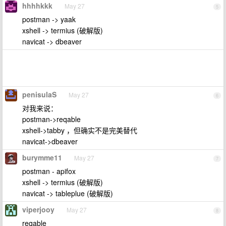
hhhhkkk
May 27
5
postman -> yaak
xshell -> termius (破解版)
navicat -> dbeaver
penisulaS
May 27
6
对我来说：
postman->reqable
xshell->tabby ，但确实不是完美替代
navicat->dbeaver
burymme11
May 27
7
postman - apifox
xshell -> termius (破解版)
navicat -> tableplue (破解版)
viperjooy
May 27
8
reqable