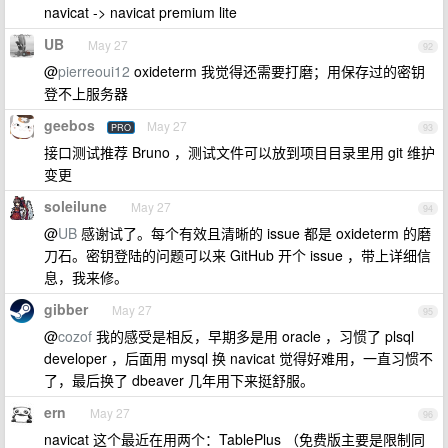
navicat -> navicat premium lite
UB
May 27
92
@
pierreoui12
oxideterm 我觉得还需要打磨；用保存过的密钥
登不上服务器
geebos
May 27
PRO
93
接口测试推荐 Bruno ，测试文件可以放到项目目录里用 git 维护
变更
soleilune
May 27
94
@
UB
感谢试了。每个有效且清晰的 issue 都是 oxideterm 的磨
刀石。密钥登陆的问题可以来 GitHub 开个 issue ，带上详细信
息，我来修。
gibber
May 27
95
@
cozof
我的感受是相反，早期多是用 oracle ，习惯了 plsql
developer ，后面用 mysql 换 navicat 觉得好难用，一直习惯不
了，最后换了 dbeaver 几年用下来挺舒服。
ern
May 27
96
navicat 这个最近在用两个：TablePlus （免费版主要是限制同