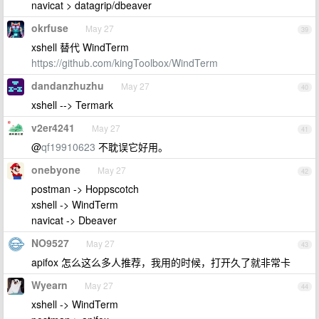
navicat > datagrip/dbeaver
okrfuse
May 27
39
xshell 替代 WindTerm
https://github.com/kingToolbox/WindTerm
dandanzhuzhu
May 27
40
xshell --> Termark
v2er4241
May 27
41
@
qf19910623
不耽误它好用。
onebyone
May 27
42
postman -> Hoppscotch
xshell -> WindTerm
navicat -> Dbeaver
NO9527
May 27
43
apifox 怎么这么多人推荐，我用的时候，打开久了就非常卡
Wyearn
May 27
44
xshell -> WindTerm