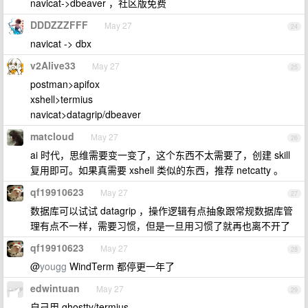
navicat->dbeaver ，社区版免费
DDDZZZFFF
May 27
24
navicat -> dbx
v2Alive33
May 27
25
postman>apifox
xshell>termius
navicat>datagrip/dbeaver
matcloud
May 27
26
ai 时代，思维需要变一变了，这个东西不太需要了，创建 skill
复用即可。如果真需要 xshell 类似的东西，推荐 netcatty 。
qf19910623
May 27
27
数据库可以试试 datagrip ，操作逻辑有点抽象跟常规数据库管
理有点不一样，需要习惯，但是一旦用习惯了就再也离不开了
qf19910623
May 27
28
@
yougg
WindTerm 都停更一年了
edwintuan
May 27
29
自己用 ghostty/termius