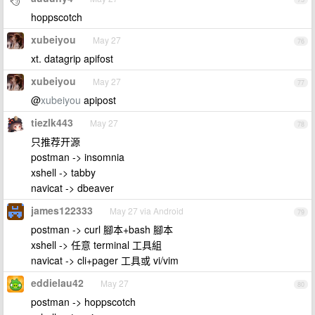
hoppscotch
xubeiyou
May 27
76
xt. datagrip apifost
xubeiyou
May 27
77
@
xubeiyou
apipost
tiezlk443
May 27
78
只推荐开源
postman -> insomnia
xshell -> tabby
navicat -> dbeaver
james122333
May 27 via Android
79
postman -> curl 腳本+bash 腳本
xshell -> 任意 terminal 工具組
navicat -> cli+pager 工具或 vi/vim
eddielau42
May 27
80
postman -> hoppscotch