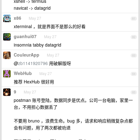
xshell -> termius
navicat -> datagrid
x86
May 27
81
xterminal ，就是界面不是那么的好看
guanhui07
May 27
82
insomnia tabby datagrid
CouleurApp
May 27
83
@
zb1141920796
用破解版呀
WebHub
May 27
84
推荐 HexHub 很好用
9
May 27
85
postman 账号登陆，数据同步是优点。公司一台电脑，家里一
台，不用担心数据丢了
不要用 bruno ，浪费生命。bug 多，请求和响应稍微复杂点都
会有问题，用了两次都被劝退