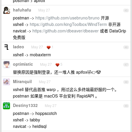
postman > apifox
hafuhafu
May 27
45
postman ->
https://github.com/usebruno/bruno
开源
xshell ->
https://github.com/kingToolbox/WindTerm
非开源
navicat ->
https://github.com/dbeaver/dbeaver
或者 DataGrip
免费版
ladeo
May 27
1
46
xshell -> mobaxterm
optimistic
May 27
5
47
替换原因是强制登录，还一堆人推 apifox🤣👉🤡
Miranquil
May 27
48
xshell 替代品首推 warp ，用过这么多终端最舒服的一个。
postman 如果是 macOS 平台安利 RapidAPI 。
Destiny1332
May 27
49
postman -> hoppscotch
xshell -> tabby
navicat -> heidisql