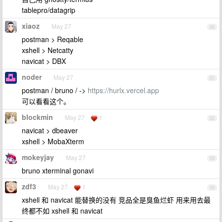
tablepro/datagrip
xiaoz
May 27
30
postman > Reqable
xshell > Netcatty
navicat > DBX
noder
May 27
31
postman / bruno / ->
https://hurlx.vercel.app
可以看看这个。
blockmin
May 27
1
32
navicat > dbeaver
xshell > MobaXterm
mokeyjay
May 27
33
bruno xterminal gonavi
zdf3
May 27
1
34
xshell 和 navicat 能替换的没有 竞品全是臭鱼烂虾 用来用去最
终都不如 xshell 和 navicat