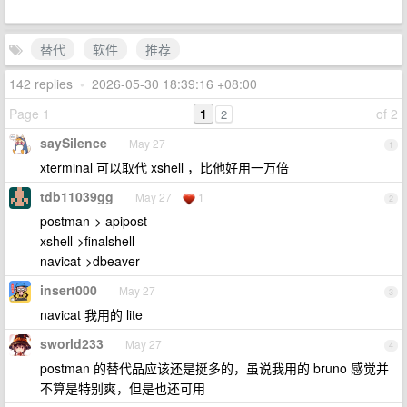
替代
软件
推荐
142 replies
•
2026-05-30 18:39:16 +08:00
Page 1
1
of 2
2
saySilence
May 27
1
xterminal 可以取代 xshell ，比他好用一万倍
tdb11039gg
May 27
1
2
postman-> apipost
xshell->finalshell
navicat->dbeaver
insert000
May 27
3
navicat 我用的 lite
sworld233
May 27
4
postman 的替代品应该还是挺多的，虽说我用的 bruno 感觉并
不算是特别爽，但是也还可用