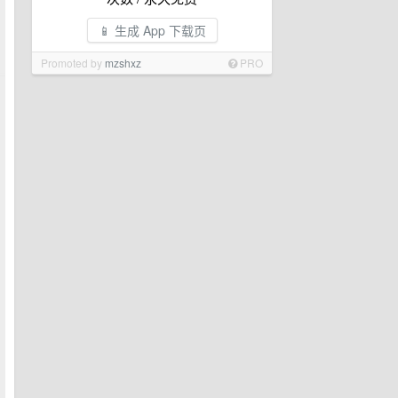
📱 生成 App 下载页
Promoted by
mzshxz
PRO