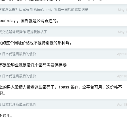
案怎么选？从 n2n 到 WireGuard，折腾一圈后的真实记录
May 
eer relay ，国外就是公网直连的。
pt 代充这是常规操作 还是我被坑了
May 
你发的这个网址价格也不是特别低的那种啊，
ord 日本代理商最后的低价
Apr 2
人不是没毕业就是没几个密码需要保存😂
ord 日本代理商最后的低价
Apr 1
岁以上的男人没精力折腾这些密码了，1pass 省心，全平台可用，这价格不
轻。
ord 日本代理商最后的低价
Apr 1
不通用。