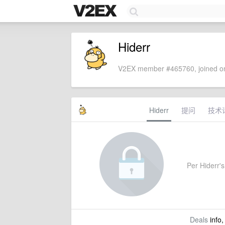
Hiderr
V2EX member #465760, joined on
Hiderr
提问
技术
Per Hiderr's 
Deals
info,