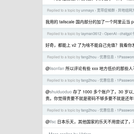
Replied to a topic by
unmayx
宽带症候群
异地组网方
›
›
我用的 tailscale 国内部分的加了一个阿里云当 p
Replied to a topic by
layman3612
OpenAI
chatg
›
›
好奇，都能上 v2 了为啥不能自己充值？我看
Replied to a topic by
fang2hou
优惠信息
1Passw
›
›
@
lisonfan
所以评论有些 xxx 地方低价的那些
Replied to a topic by
fang2hou
优惠信息
1Passw
›
›
@
shuiduoduo
存了 1000 多个账户了，30 
贵。你觉得贵要不就是密码不够多要不就是还年
Replied to a topic by
fang2hou
优惠信息
1Passw
›
›
@
lfsc
日本乐天，其他国家的乐天不用尝试了，