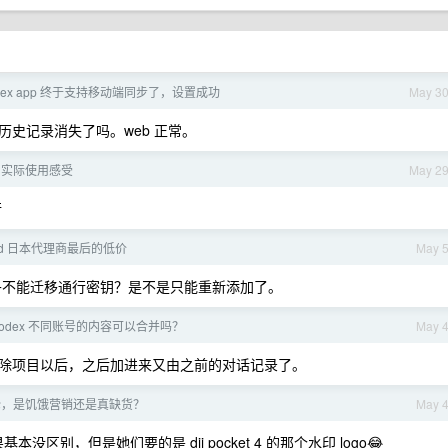
Codex app 终于支持移动端同步了，设置成功
May 3
 的历史记录消失了吗。web 正常。
ax 实际使用感受
May 2
行
ord 日本代理商最后的低价
May 
乎不能迁移通行密钥？是不是只能重新添加了。
 codex 不同账号的内容可以合并吗？
May 
除项目以后，之后加进来又由之前的对话记录了。
 好难抢，是饥饿营销还是真缺货？
May 
本没区别，但是她们要的是 dji pocket 4 的那个水印 logo😂