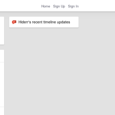
Home
Sign Up
Sign In
Hiderr's recent timeline updates