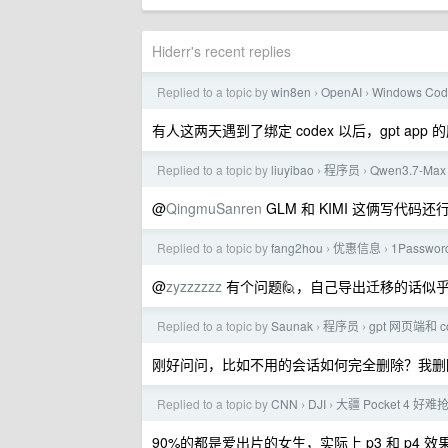
Hiderr's recent replies
Replied to a topic by
win8en
OpenAI
Windows 
›
›
有人这两天遇到了绑定 codex 以后，gpt app
Replied to a topic by
liuyibao
程序员
Qwen3.7-M
›
›
@
QingmuSanren
GLM 和 KIMI 这俩写代码还
Replied to a topic by
fang2hou
优惠信息
1Passw
›
›
@
zyzzzzzz
有个问题🙋，自己导出迁移的话似
Replied to a topic by
Saunak
程序员
gpt 网页端和
›
›
刚好问问，比如不用的会话如何完全删除？我删
Replied to a topic by
CNN
DJI
大疆 Pocket 4
›
›
90%的都是爱出片的女生，实际上 p3 和 p4 效果基