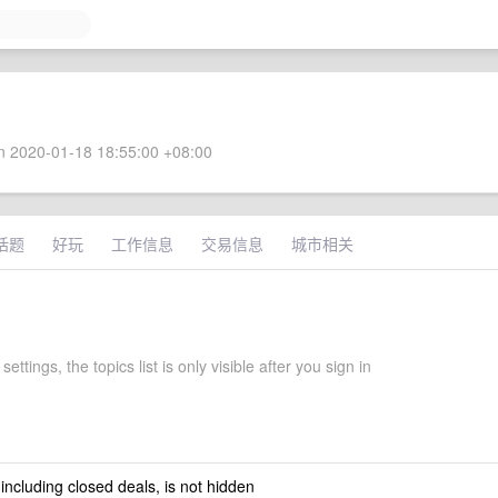
 2020-01-18 18:55:00 +08:00
话题
好玩
工作信息
交易信息
城市相关
settings, the topics list is only visible after you sign in
 including closed deals, is not hidden