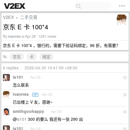
V2EX
二手交易
›
京东 E 卡 100*4
By
ivanrres
at Apr 28 · 1261 views
京东 E 卡 100*4 ，银行的，需要下验证码绑定，96 折，有需要？
京东
卡
绑定
6 replies
•
2026-04-30 10:41:09 +08:00
is101
Apr 28
1
怎么联系
ivanrres
Apr 28
OP
2
已出楼上 V 友，感谢~
smithgoohappy
Apr 29
3
@
is101
300 的要么 我还有一张 290 出
is101
Apr 29
4