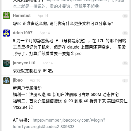
本上就是一楼说的，贵的才靠谱，但我用不起😭
Hermitist
Apr 14
18
@
nc
正准备这么做, 请问你有什么更多文档可以分享吗?
ddch1997
Apr 14
19
5 刀一个月的静态落地 IP （号称是家宽），在 17L 的那个网站
工具里标记为了机房，但是在 claude 上面用还算稳定，一周没
封号了，打算后续看看要不要氪金 pro
janeyee110
Apr 14
20
求稳就定制独享 IP 吧。
jibao
Apr 16
21
新用户专属活动
福利一：注册即送 $5 新用户注册即可白嫖 500M 动态住宅
福利二：首次充值翻倍赠送 充 20 到账 40,折算下来 美国静态住
宅$2.94 起
AF 链接：
https://member.jibaoproxy.com/#/login?
formType=regist&code=2f809633