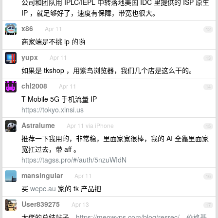
公司和团队用 IPLC/IEPL 中转落地美国 IDC 里提供的 ISP 原生
IP ，就足够好了，速度有保障，带宽也很大。
x86
Apr 11
12
商家端是不挑 ip 的哟
yupx
Apr 11
13
如果是 tkshop ，用紫鸟浏览器，我们几个店是这么干的。
chl2008
Apr 11
14
T-Mobile 5G 手机流量 IP
https://tokyo.xinsi.us
Astralume
Apr 11 via iPhone
15
推荐一下我用的，非常稳，里面家宽很棒，我的 AI 全靠里面家
宽扛过去，带 aff 。
https://tagss.pro/#/auth/5nzuWIdN
mansingular
Apr 11
16
买
wepc.au
家的 tk 产品把
User839275
Apr 13
17
大佬的总结帖子，
https://meowvps.com/blog/resrec/，价格基