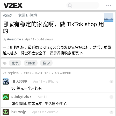
V2EX
宽带症候群
›
哪家有稳定的家宽啊，做 TikTok shop 用
的
By
Awes0me
at Apr 11 · 5044 views
一直用的机场，最近想买 chatgpt 会员发现疯狂被风控，然后订单量
越来越多，感觉不太安全了，还是得换稳定家宽 ip
家宽
tiktok
稳定
21 replies
•
2026-04-16 15:37:48 +08:00
HFX3389
Apr 11 via iPhone
1
36 美元一个月的有
stinkytofux
Apr 11
2
怎么做啊, 带带兄弟, 生活遭不住了.
bzkmsjy
Apr 11 via Android
3