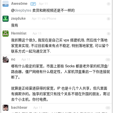
Awes0me
Apr 11
OP
7
@
deepbytes
卖货和刷视频还是不一样的
zsqduke
Apr 11 via iPhone
8
我有
Hermitist
Apr 11
9
我折腾这个很久, 我现在是自己买 vps 搭建机场, 然后找个落地
家宽来实现, 不过目前看来有点不稳定, 特别落地家宽, 可以留个
联系方式一起沟通交流下.
nc
Apr 11
10
哪有什么稳定的家宽，市面上那些 Socks 都是老外家的机顶盒/
路由器，僵尸网络有什么稳定性，人家机顶盒重启一下你连接就
断了。
就算是正经渠道获得的家宽，IP 也是十几个人共享，但凡里面
有搞欺诈的。独享的家宽只有找个关系不错在外国的朋友，寄过
去个小主机，你付电费。
bachbear
Apr 11
11