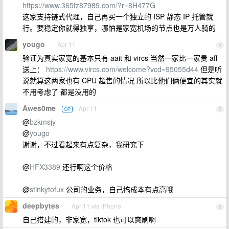
https://www.365tz87989.com/?r=8H477G
这家支持链式代理，自己再买一个独立的 ISP 静态 IP 托管就
行。要稳定你就得独享，哪怕是家宽机场的节点也是万人骑的
yougo
Apr 11
4
验证为真实家宽的基本只有 aait 和 vircs 当然一家比一家贵 aff
送上：
https://www.vircs.com/welcome?vcd=95055d44
但是听
说就算这两家也有 CPU 超售的情况 所以比他们俩便宜的其实就
不用考虑了 都是没用的
Awes0me
Apr 11
OP
5
@
bzkmsjy
@
yougo
谢谢，不过看起来有点复杂，我研究下
@
HFX3389
还行啊这个价格
@
stinkytofux
公司的业务，自己搞成本有点高哦
deepbytes
Apr 11 via iPhone
6
自己搭建的，非家宽，tiktok 也可以爽刷啊