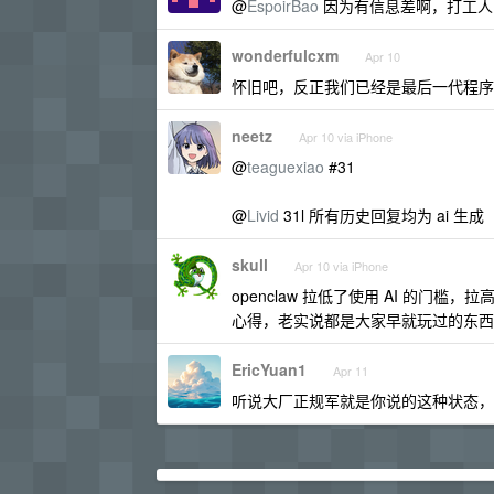
@
EspoirBao
因为有信息差啊，打工人
wonderfulcxm
Apr 10
怀旧吧，反正我们已经是最后一代程序
neetz
Apr 10 via iPhone
@
teaguexiao
#31
@
Livid
31l 所有历史回复均为 ai 生成
skull
Apr 10 via iPhone
openclaw 拉低了使用 AI 的
心得，老实说都是大家早就玩过的东西
EricYuan1
Apr 11
听说大厂正规军就是你说的这种状态，他