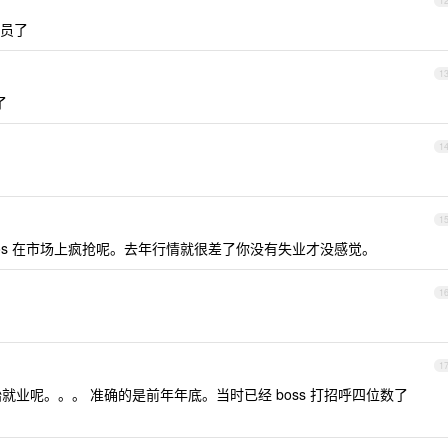
1
员了
1
了
1
1
os 在市场上疯抢呢。去年行情就很差了你没有失业才没感觉。
1
1
业呢。。。 准确的是前年年底。当时已经 boss 打招呼四位数了