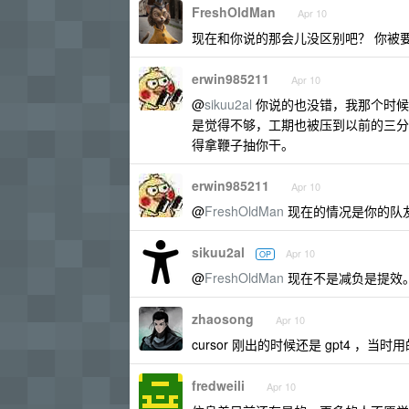
FreshOldMan
Apr 10
现在和你说的那会儿没区别吧？ 你被
erwin985211
Apr 10
@
sikuu2al
你说的也没错，我那个时候
是觉得不够，工期也被压到以前的三分
得拿鞭子抽你干。
erwin985211
Apr 10
@
FreshOldMan
现在的情况是你的队
sikuu2al
Apr 10
OP
@
FreshOldMan
现在不是减负是提效
zhaosong
Apr 10
cursor 刚出的时候还是 gpt4 ，当时用的
fredweili
Apr 10