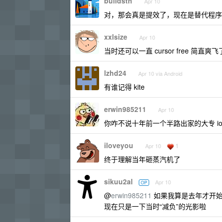
buildsth
Apr 10
对，那会真是提效了，现在是替代程序
xxlsize
Apr 10
当时还可以一直 cursor free 简直爽飞
lzhd24
Apr 10 via Android
有谁记得 kite
erwin985211
Apr 10
你咋不说十年前一个半路出家的大专 i
iloveyou
1
Apr 10
终于理解当年砸蒸汽机了
sikuu2al
Apr 10
OP
@
erwin985211
如果我算是去年才开始就
现在只是一下当时“减负”的光影啦