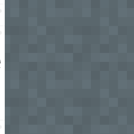
0
1
贴
价
2