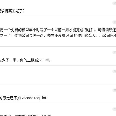
1
要求提高工期了？
1
用一个免费的模型半小时写了一个以前一周才能完成的组件。可惜领导还
之一了。传统公司会爽一点，领导还没意识 ai 的作用这么大。小公司巴
2
友少了一半，你的工期减少一半。
2
。
2
感觉还不如 vscode+copilot
2