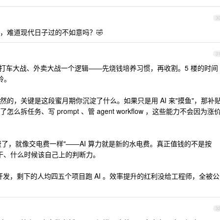
3
，难道现代日子过的不如意吗？🤣
3
年打车大战、外卖大战一个逻辑——先烧钱培养习惯，再收割。5 楼的时间
岭。
的，关键是这段蜜月期你沉淀了什么。如果只是用 AI 来"摸鱼"，那补
任务、写 prompt 、管 agent workflow ，这些能力不会因为涨
费了，就像交电费一样"——AI 算力就是新的水电费。真正值钱的不是按
I 干、什么时候该自己上的判断力。
3 开发，剩下的人均四五个项目跑 AI 。效率提升的红利没给工程师，全被公
3