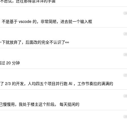
不愿试，还在那得意洋洋的手搓
2
了，不是基于 vscode 的，非常简陋，进去就一个输入框
2
试了一下就放弃了，后面改的完全不认识了👀
2
 20 分钟
2
2/3 的开发，人均四五个项目并行跑 AI ，工作节奏拉的满满的
2
己慢慢用，我处于楼主这个阶段。 每天挺闲的
2