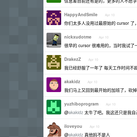
信息差目前还有是的，更多的人不愿学
HappyAndSmile
Apr 10
你们太多人没用过最原始的 cursor 
nickxudotme
Apr 10
很早的 cursor 很难用的，当时我
DrakezZ
Apr 10
我已经舒服了一年了 每天工作时间不超过
akakidz
Apr 10
我们马上又回到最开始的加班了，砍掉了 
yuzhiboprogram
Apr 10
@
akakidz
太牛了吧。我这还只是我自
iloveyou
Apr 10
@
akakidz
真他妈不是人