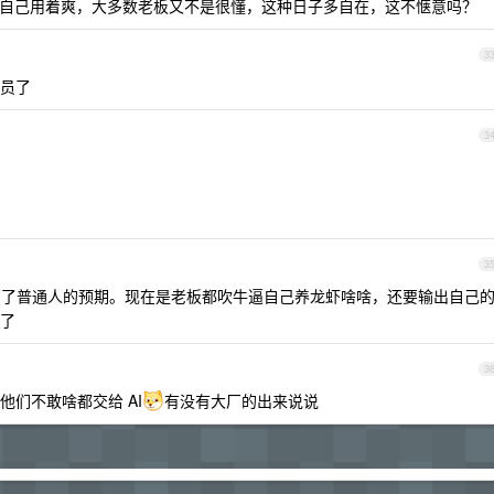
自己用着爽，大多数老板又不是很懂，这种日子多自在，这不惬意吗？
3
员了
3
3
门槛，拉高了普通人的预期。现在是老板都吹牛逼自己养龙虾啥啥，还要输出自己
了
3
们不敢啥都交给 AI
有没有大厂的出来说说