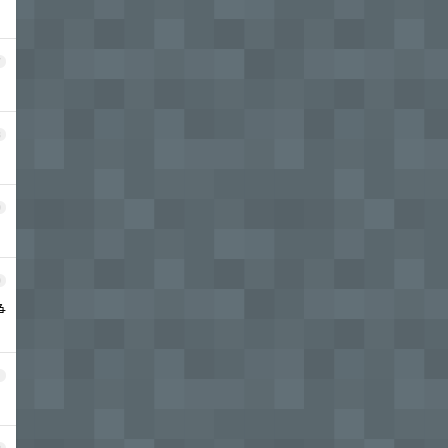
7
8
9
0
争
1