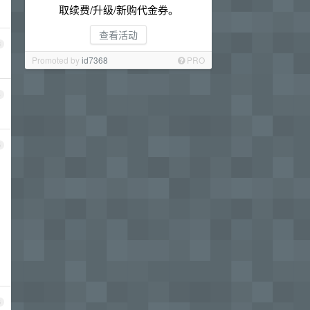
取续费/升级/新购代金券。
查看活动
3
Promoted by
id7368
PRO
4
5
6