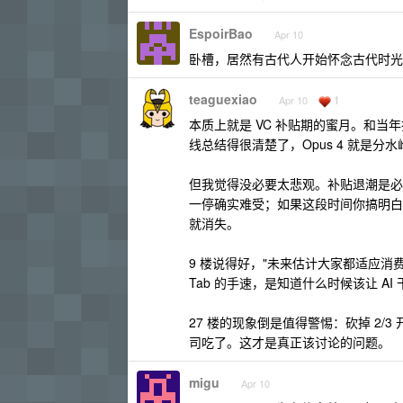
EspoirBao
Apr 10
卧槽，居然有古代人开始怀念古代时光
teaguexiao
1
Apr 10
本质上就是 VC 补贴期的蜜月。和当
线总结得很清楚了，Opus 4 就是分水
但我觉得没必要太悲观。补贴退潮是必然
一停确实难受；如果这段时间你搞明白了怎么拆
就消失。
9 楼说得好，"未来估计大家都适应消
Tab 的手速，是知道什么时候该让 A
27 楼的现象倒是值得警惕：砍掉 2/
司吃了。这才是真正该讨论的问题。
migu
Apr 10