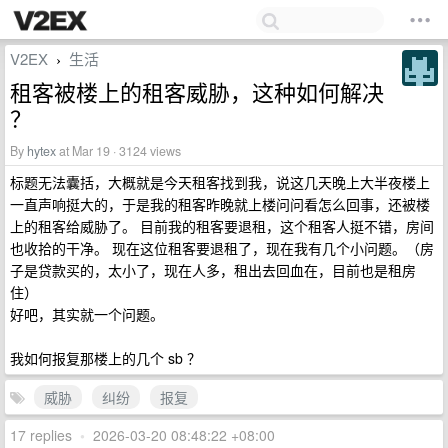
V2EX
生活
›
租客被楼上的租客威胁，这种如何解决
？
By
hytex
at Mar 19 · 3124 views
标题无法囊括，大概就是今天租客找到我，说这几天晚上大半夜楼上
一直声响挺大的，于是我的租客昨晚就上楼问问看怎么回事，还被楼
上的租客给威胁了。 目前我的租客要退租，这个租客人挺不错，房间
也收拾的干净。 现在这位租客要退租了，现在我有几个小问题。（房
子是贷款买的，太小了，现在人多，租出去回血在，目前也是租房
住）
好吧，其实就一个问题。
我如何报复那楼上的几个 sb ？
威胁
纠纷
报复
17 replies
•
2026-03-20 08:48:22 +08:00