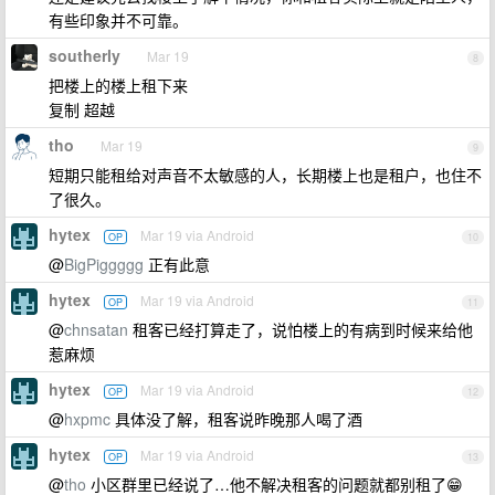
有些印象并不可靠。
southerly
Mar 19
8
把楼上的楼上租下来
复制 超越
tho
Mar 19
9
短期只能租给对声音不太敏感的人，长期楼上也是租户，也住不
了很久。
hytex
Mar 19 via Android
OP
10
@
BigPiggggg
正有此意
hytex
Mar 19 via Android
OP
11
@
chnsatan
租客已经打算走了，说怕楼上的有病到时候来给他
惹麻烦
hytex
Mar 19 via Android
OP
12
@
hxpmc
具体没了解，租客说昨晚那人喝了酒
hytex
Mar 19 via Android
OP
13
@
tho
小区群里已经说了…他不解决租客的问题就都别租了😁