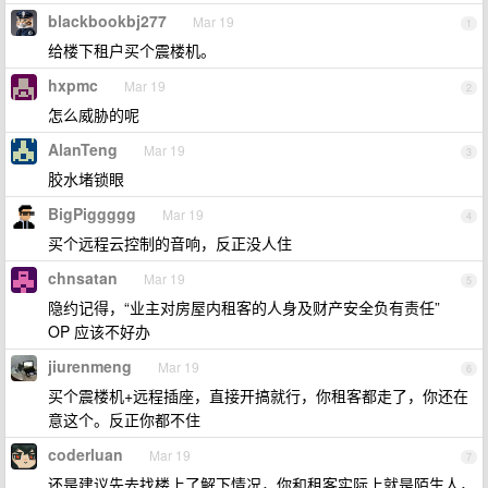
blackbookbj277
Mar 19
1
给楼下租户买个震楼机。
hxpmc
Mar 19
2
怎么威胁的呢
AlanTeng
Mar 19
3
胶水堵锁眼
BigPiggggg
Mar 19
4
买个远程云控制的音响，反正没人住
chnsatan
Mar 19
5
隐约记得，“业主对房屋内租客的人身及财产安全负有责任”
OP 应该不好办
jiurenmeng
Mar 19
6
买个震楼机+远程插座，直接开搞就行，你租客都走了，你还在
意这个。反正你都不住
coderluan
Mar 19
7
还是建议先去找楼上了解下情况，你和租客实际上就是陌生人，