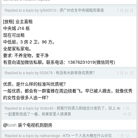
Replied to a topic by lyf340010
求广州合生中央城租房渠道
7 月 29 日
›
[放租] 业主直租
中央城 J16 栋
现在可出租
中低层，3 房 2 卫，96 方。
全屋家私家电。
要求: 不养宠物，爱干净
有意向请加微信私聊。联系电话：13676231019(微信同号)
Replied to a topic by 052678
有没有大龄单身优质男？
7 月 21 日
›
优质，是什么样的标准叫优质呢？
一般优质，都会有一群蜜蜂在周边绕着飞。早已被人摘去，就像优秀
的女性会很多人追一样？
Replied to a topic by Victor42
把客厅的茶几和组合沙发扔了，拉上 AI
7 月
›
16 日
一起重新改造了一番，效果家里人很满意
@
bzsh
装个电视机到厨房
Replied to a topic by nathandoge
KTV 一个人去大概在什么价位
7 月 12
›