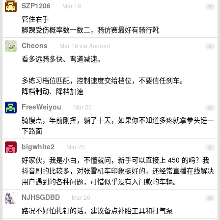
SZP1206
Mar 19
39
管住右手
脚踝受伤概率数一数二，骑仿赛最好有骑行靴
Cheons
Mar 19 via Android
40
看多远骑多快、弯道减速。
多练习档位匹配，控制速度交给档位，不要信任刹车。
降档制动、降档加速
FreeWeiyou
Mar 20
41
骑慢点，年前刚摔，躺了十天，如果你不知道多疼就拿拳头锤一
下路面
bigwhite2
Mar 20
42
好家伙，我是小白，不懂就问，新手可以直接上 450 的吗？我
抖音刷的比较多，对张雪机车印象挺好的，还经常直播在线解决
用户遇到的各种问题，可惜似乎没有入门款的车辆。
NJHSGDBD
Mar 20
43
路况不好怕扎钉的话，建议备点补胎工具和打气泵