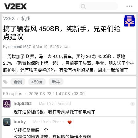
V2EX
杭州
›
搞了辆春风 450SR，纯新手，兄弟们给
点建议
By
demon01637
at Mar 19 · 5495 views
上周增加了 D 照，马上去 4s 店看车，买的 26 款 450SR ，落地
2.7w （购置税保险上牌一起），目前买了头盔，手套，朋友送了个护
膝护肘，还有啥需要整的吗，有没有杭州的兄弟，周末一起溜溜车
春风
450sr
新手
59 replies
•
2026-03-23 11:47:08 +08:00
hdp5252
Mar 19 via Android
1
现在油价涨的狠，我在考虑摩托车和电动车
burby
Mar 19 via iPhone
1
2
防摔杠尽量装一个
改减速的地方减速，有风险的操作不要做