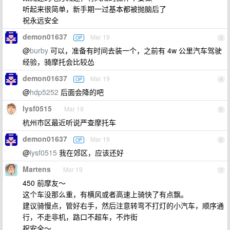
听起来很简单，新手期一过基本都被抛脑后了
祝永远安全
demon01637
Mar 19
OP
3
@
burby
可以，准备有时间去装一个，之前有 4w 公里汽车驾驶
经验，骑摩托会比较怂
demon01637
Mar 19
OP
4
@
hdp5252
后面会降的吧
lysf0515
Mar 19
5
杭州市区最近听说严查摩托车
demon01637
Mar 19
OP
6
@
lysf0515
我在郊区，应该还好
Martens
Mar 19
7
450 前摩友～
这个车没那么重，有横风或者高速上骑快了有点飘。
建议骑慢点，管好右手，然后注意转弯不打灯的小汽车，顺序通
行，不走非机，路口不超车，不炸街
祝安全～