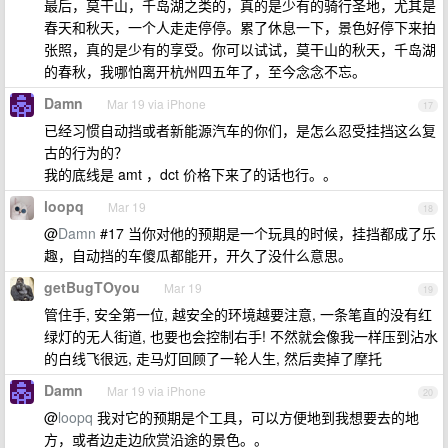
最后，莫干山，千岛湖之类的，真的是少有的骑行圣地，尤其是
春天和秋天，一个人走走停停。累了休息一下，景色好停下来拍
张照，真的是少有的享受。你可以试试，莫干山的秋天，千岛湖
的春秋，我哪怕离开杭州四五年了，至今念念不忘。
Damn
Mar 19 via iPhone
17
已经习惯自动挡或者新能源汽车的你们，是怎么忍受挂挡这么复
古的行为的？
我的底线是 amt ，dct 价格下来了的话也行。。
loopq
Mar 19
18
@
Damn
#17 当你对他的预期是一个玩具的时候，挂挡都成了乐
趣，自动挡的车傻瓜都能开，开久了没什么意思。
getBugTOyou
Mar 19
19
管住手, 安全第一位, 越安全的环境越要注意, 一条笔直的没有红
绿灯的无人街道, 也要也会控制右手! 不然就会像我一样压到沾水
的白线飞很远, 走马灯回顾了一轮人生, 然后卖掉了摩托
Damn
Mar 19 via iPhone
20
@
loopq
我对它的预期是个工具，可以方便地到我想要去的地
方，或者边走边欣赏沿途的景色。。