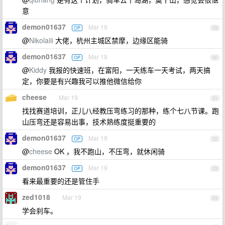
意
demon01637
Mar 19
OP
29
@
Nikolaiii
大佬，杭州主城区禁摩，边缘区能骑
demon01637
Mar 19
OP
30
@
Kiddy
我报的快速班，在富阳，一天练车一天考试，两天搞
定，你要是有兴趣我可以推他微信给你
cheese
Mar 19
31
找找赛道培训，正儿八经教压弯练习的那种，练个七八节课。跑
山压弯还是容易出事，技术熟练度挺重要的
demon01637
Mar 19
OP
32
@
cheese
OK ，我不跑山，不压弯，就休闲骑
demon01637
Mar 19
OP
33
看来最重要的还是管住手
zed1018
Mar 19
34
学会刹车。