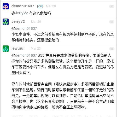
demon01637
Mar 20
OP
56
@
JerryV2
有这么危险吗
JerryV2
Mar 20
57
@
demon01637
小慨率事件，不过之前看新闻有被风筝绳割到脖子的，现在的风
筝绳特别结实，还是挺危险的
lewurui
Mar 23
58
@
demon01637
#55 护具只是减少你受伤的程度，要避免别人
撞你的前提只能是多防御性驾驶，这个跟你开车是一样的，摩托
车盲区要比小汽车少，但是左右侧后方还是有盲区，变道啥的尽
量回头看下。
停车的时候前面留点空间（能快速起步走）多观察后视镜防止后
车刹不住追尾，骑行的时候可以跟着前车任意一侧轮子走过的路
线走，一是前车后视镜可以看到你，二是给后车追尾留出空间不
会直接撞上你（这个有真实案例），三是前车一般不会主动压障
碍物你走他走过的路线一般也不会压上障碍物。