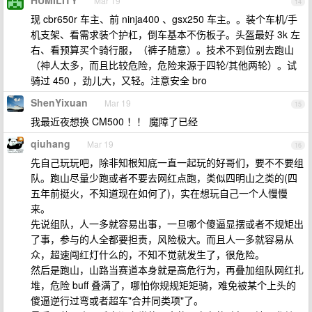
HUMILITY
Mar 19
14
现 cbr650r 车主、前 ninja400 、gsx250 车主。。装个车机/手
机支架、看需求装个护杠，倒车基本不伤板子。头盔最好 3k 左
右、看预算买个骑行服，（裤子随意）。技术不到位别去跑山
（神人太多，而且比较危险，危险来源于四轮/其他两轮）。试
骑过 450 ，劲儿大，又轻。注意安全 bro
ShenYixuan
Mar 19
15
我最近夜想换 CM500 ！！ 魔障了已经
qiuhang
Mar 19
16
先自己玩玩吧，除非知根知底一直一起玩的好哥们，要不不要组
队。跑山尽量少跑或者不要去网红点跑，类似四明山之类的(四
五年前挺火，不知道现在如何了)，实在想玩自己一个人慢慢
来。
先说组队，人一多就容易出事，一旦哪个傻逼显摆或者不规矩出
了事，参与的人全都要担责，风险极大。而且人一多就容易从
众，超速闯红灯什么的，不知不觉就发生了，很危险。
然后是跑山，山路当赛道本身就是高危行为，再叠加组队网红扎
堆，危险 buff 叠满了，哪怕你规规矩矩骑，难免被某个上头的
傻逼逆行过弯或者超车"合并同类项"了。