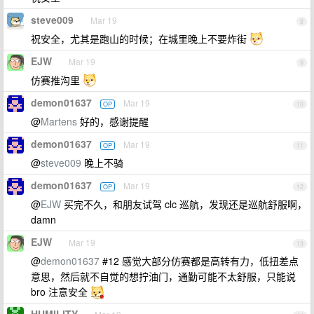
steve009
Mar 19
8
祝安全，尤其是跑山的时候；在城里晚上不要炸街
EJW
Mar 19
9
仿赛推沟里
demon01637
Mar 19
OP
10
@
Martens
好的，感谢提醒
demon01637
Mar 19
OP
11
@
steve009
晚上不骑
demon01637
Mar 19
OP
12
@
EJW
买完不久，和朋友试驾 clc 巡航，发现还是巡航舒服啊，
damn
EJW
Mar 19
13
@
demon01637
#12 感觉大部分仿赛都是高转有力，低扭差点
意思，然后就不自觉的想拧油门，通勤可能不太舒服，只能说
bro 注意安全