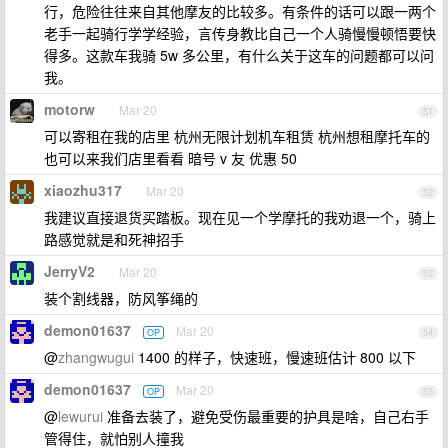
行，危险往往来自其他摩友的比较多。有条件的话可以跟一两个
老手一起骑行学学经验，言传身教比自己一个人骑慢慢顿悟要快
得多。这款车我骑 5w 多公里，有什么关于这车的问题都可以问
我。
motorw
Mar 20
51
可以寄租在我的店里 杭州无限计划机车租赁 杭州想租摩托车的
也可以来我们店里看看 暗号 v 友 优惠 50
xiaozhu317
Mar 20
52
我建议直接退货买踏板。现在见一个学摩托的我劝退一个，骑上
路感觉就是和死神招手
JerryV2
Mar 20
53
装个割线器，防风筝绳的
demon01637
Mar 20
OP
54
@
zhangwugui
1400 的样子，快速班，慢速班估计 800 以下
demon01637
Mar 20
OP
55
@
lewurui
准备去装了，避免受伤最重要的护具是啥，自己右手
管得住，就怕别人撞我