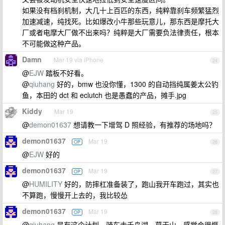
如果没有档刹机制，大几十上百匹的东西，纯粹靠刹车频繁猛烈
加速减速，纯找死。比如爆改小牛那些玩意儿，那东西是摩托大
厂或者电摩大厂做不出来吗？纯粹是大厂需要负法律责任，根本
不可能做这种产品。
Damn
Mar 19 via iPhone
24
@
EJW
踏板不好看。
@
qiuhang
好的，bmw 也没你懂，1300 的自动挡纯属姜太公钓
鱼，本田的 dct 和 eclutch 也是愚蠢的产品，摊手.jpg
Kiddy
Mar 19
25
@
demon01637
想请教一下增驾 D 照经验，有推荐的场地吗？
demon01637
Mar 19
OP
26
@
EJW
好的
demon01637
Mar 19
OP
27
@
HUMILITY
好的，防摔杠准备装了，跑山我开车跑过，其实也
不算跑，慢慢开上去的，我比较怂
demon01637
Mar 19
OP
28
@
qiuhang
是有这个计划，骑车去千岛湖，莫干山，感觉会很惬