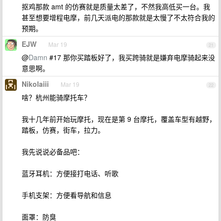
抠鸡那款 amt 的仿赛就是质量太差了，不然我高低买一台。我
甚至想要增程电摩，前几天派电的那款就是太慢了不太符合我的
预期。
EJW
Mar 19
21
@
Damn
#17 那你买踏板好了，我买跨骑就是嫌弃电摩骑起来没
意思啊。
Nikolaiii
Mar 19
22
啥？杭州能骑摩托车？
我十几年前开始玩摩托，现在是第 9 台摩托，覆盖车型有越野，
踏板，仿赛，街车，拉力。
我先说说必备品吧：
蓝牙耳机：方便接打电话、听歌
手机支架：方便看导航和信息
面罩：防臭