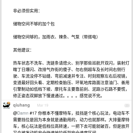
非必须但实用：
储物空间不够的加个包
储物空间够的，加雨衣、辣条、气泵（带搭电）
其他建议：
热车状态不洗车、洗链条请熄火、别学那些巡航开双闪，装射灯
瞎丁日爆闪、改排气炸街的傻子、勿右侧超车及长时间右侧行
驶、车流没停不钻缝、弯前减速并专注、时刻观察左右后视镜，
变道最好回头看、定期检查胎压、环氧地库路面注意油门、善用
引擎制动如低档下坡、摩托车主要靠前刹、泥路沙石路不要慌，
修正姿态双脚放下慢速通过。。。。感觉说不完。
qiuhang
Mar 19
23
@
Damn
#17 你根本不懂摩特车，挂挡是个核心玩法，电动车不
需要挡位是因为本身就是通勤用的，动力也就那样。大排量摩特
车，核心玩法是低档位高转速，一把下去可能就破百，但是放开
又会被发动机安全快速地拉低到安全速度区间。