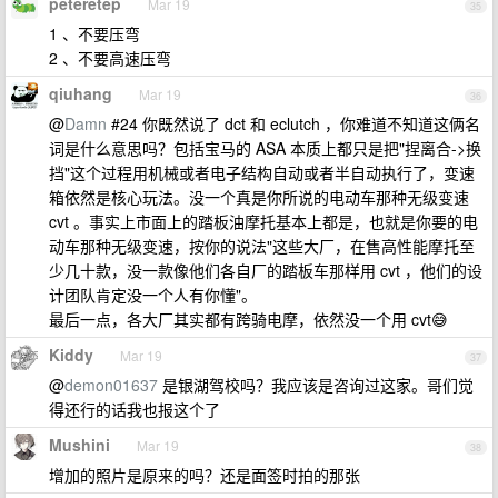
peteretep
Mar 19
35
1 、不要压弯
2 、不要高速压弯
qiuhang
Mar 19
36
@
Damn
#24 你既然说了 dct 和 eclutch ，你难道不知道这俩名
词是什么意思吗？包括宝马的 ASA 本质上都只是把"捏离合->换
挡"这个过程用机械或者电子结构自动或者半自动执行了，变速
箱依然是核心玩法。没一个真是你所说的电动车那种无级变速
cvt 。事实上市面上的踏板油摩托基本上都是，也就是你要的电
动车那种无级变速，按你的说法"这些大厂，在售高性能摩托至
少几十款，没一款像他们各自厂的踏板车那样用 cvt ，他们的设
计团队肯定没一个人有你懂"。
最后一点，各大厂其实都有跨骑电摩，依然没一个用 cvt😅
Kiddy
Mar 19
37
@
demon01637
是银湖驾校吗？我应该是咨询过这家。哥们觉
得还行的话我也报这个了
Mushini
Mar 19
38
增加的照片是原来的吗？还是面签时拍的那张