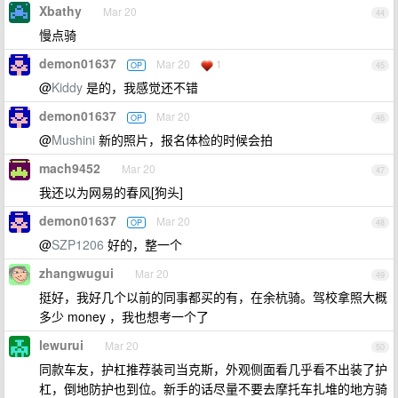
Xbathy
Mar 20
44
慢点骑
demon01637
Mar 20
1
OP
45
@
Kiddy
是的，我感觉还不错
demon01637
Mar 20
OP
46
@
Mushini
新的照片，报名体检的时候会拍
mach9452
Mar 20
47
我还以为网易的春风[狗头]
demon01637
Mar 20
OP
48
@
SZP1206
好的，整一个
zhangwugui
Mar 20
49
挺好，我好几个以前的同事都买的有，在余杭骑。驾校拿照大概
多少 money ，我也想考一个了
lewurui
Mar 20
50
同款车友，护杠推荐装司当克斯，外观侧面看几乎看不出装了护
杠，倒地防护也到位。新手的话尽量不要去摩托车扎堆的地方骑