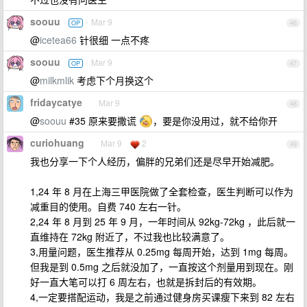
soouu
Mar 9
OP
46
@
icetea66
针很细 一点不疼
soouu
Mar 9
OP
47
@
milkmlik
考虑下个月换这个
fridaycatye
Mar 9
48
@
soouu
#35 原来要撒谎
，要是你没用过，就不给你开
curiohuang
Mar 9
2
49
我也分享一下个人经历，偏胖的兄弟们还是尽早开始减肥。
1,24 年 8 月在上海三甲医院做了全套检查，医生判断可以作为
减重目的使用。自费 740 左右一针。
2,24 年 8 月到 25 年 9 月，一年时间从 92kg-72kg ，此后就一
直维持在 72kg 附近了，不过我也比较满意了。
3,用量问题，医生推荐从 0.25mg 每周开始，达到 1mg 每周。
但我是到 0.5mg 之后就没加了，一直按这个剂量用到现在。刚
好一直大笔可以打 6 周左右，也就是拆封后的有效期。
4,一定要搭配运动，我是之前通过健身房买课瘦下来到 82 左右