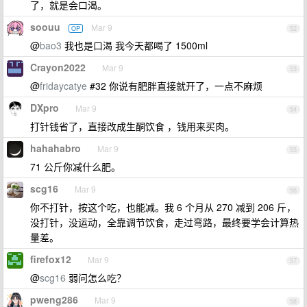
了，就是会口渴。
soouu
Mar 9
OP
52
@
bao3
我也是口渴 我今天都喝了 1500ml
Crayon2022
Mar 9
53
@
fridaycatye
#32 你说有肥胖直接就开了，一点不麻烦
DXpro
Mar 9
54
打针钱省了，直接改成生酮饮食 ，钱用来买肉。
hahahabro
Mar 9
55
71 公斤你减什么肥。
scg16
Mar 9
56
你不打针，按这个吃，也能减。我 6 个月从 270 减到 206 斤，
没打针，没运动，全靠调节饮食，走过弯路，最终要学会计算热
量差。
firefox12
Mar 9
57
@
scg16
弱问怎么吃？
pweng286
Mar 9
58