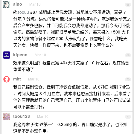
aino
Mar 10
68
@
soouu
#67 减肥成功后我发现，减肥其实不用运动，真是 7
分吃 3 分练，运动的话可能只是一种精神寄托，就是我运动完之
后会产生多巴胺，并且可能我会想我都运动了，那我今天可不能
偷吃，然后就瘦了，减肥很简单我总结的，每天摄入 1500 大卡
以内的食物每餐不超过 500 大卡就行了，任意吃什么，我吃天
天外卖，快餐一样瘦下来，也不需要像网上吃草什么的
kfpenn
Mar 10
69
效果这么明显？我自己减 40+天才来瘦了 10 斤左右，现在感觉
体重不动了
mht
Mar 10
70
我自己控制饮食，做到干净饮食低碳低脂，从 87KG 减到 74KG
，时间大概是 3 个月左右，我本来也想直接打针来着，后来看了
他的原理后就开始自己管理自己，压力小能管住自己的可以试试
可以不需要打针。
toou123
Mar 10
71
我这周末 开始达第一针 0.25mg 的，胃口确实是小了，也不知
道是不是心理作用。