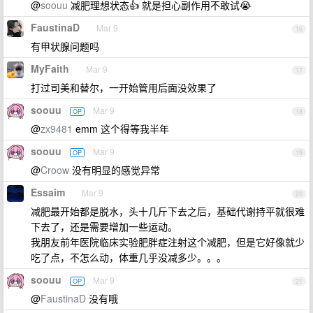
@
soouu
减肥理想状态👍 就是担心副作用不敢试😭
FaustinaD
Mar 9
16
有甲状腺问题吗
MyFaith
Mar 9
17
打过司美和替尔，一开始管用后面没效果了
soouu
Mar 9
OP
18
@
zx9481
emm 这个得等我半年
soouu
Mar 9
OP
19
@
Croow
没有明显的感觉异常
Essaim
Mar 9
20
减肥最开始都是脱水，头十几斤下去之后，基础代谢持平就很难
下去了，还是需要增加一些运动。
我朋友前年医院临床实验肥胖症注射这个减肥，但是它好像就少
吃了点，不怎么动，体重几乎没减多少。。。
soouu
Mar 9
OP
21
@
FaustinaD
没有哦