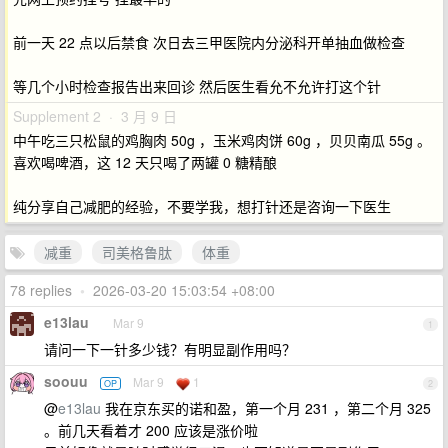
前一天 22 点以后禁食 次日去三甲医院内分泌科开单抽血做检查
等几个小时检查报告出来回诊 然后医生看允不允许打这个针
Supplement 2 · 3 月 9 日
中午吃三只松鼠的鸡胸肉 50g ，玉米鸡肉饼 60g ，贝贝南瓜 55g 。
喜欢喝啤酒，这 12 天只喝了两罐 0 糖精酿
纯分享自己减肥的经验，不要学我，想打针还是咨询一下医生
减重
司美格鲁肽
体重
78 replies
•
2026-03-20 15:03:54 +08:00
e13lau
Mar 9
1
请问一下一针多少钱？有明显副作用吗？
soouu
Mar 9
1
OP
2
@
e13lau
我在京东买的诺和盈，第一个月 231 ，第二个月 325
。前几天看着才 200 应该是涨价啦