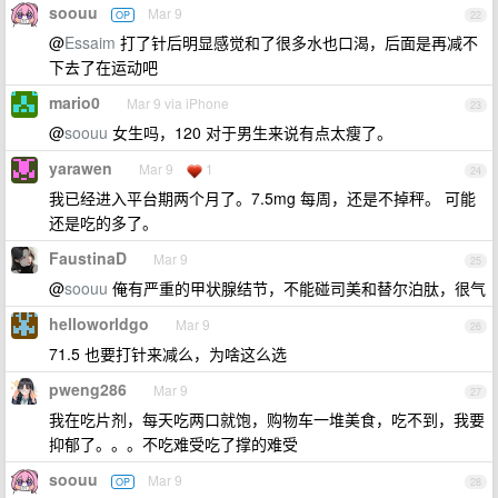
soouu
Mar 9
OP
22
@
Essaim
打了针后明显感觉和了很多水也口渴，后面是再减不
下去了在运动吧
mario0
Mar 9 via iPhone
23
@
soouu
女生吗，120 对于男生来说有点太瘦了。
yarawen
Mar 9
1
24
我已经进入平台期两个月了。7.5mg 每周，还是不掉秤。 可能
还是吃的多了。
FaustinaD
Mar 9
25
@
soouu
俺有严重的甲状腺结节，不能碰司美和替尔泊肽，很气
helloworldgo
Mar 9
26
71.5 也要打针来减么，为啥这么选
pweng286
Mar 9
27
我在吃片剂，每天吃两口就饱，购物车一堆美食，吃不到，我要
抑郁了。。。不吃难受吃了撑的难受
soouu
Mar 9
OP
28