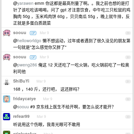
@
yarawen
emm 你这都是最高剂量了啊。。我之前也想的是打
针了该吃吃该喝喝，问了 gpt 才注意饮食，中午吃三只松鼠的鸡
胸肉 50g ，玉米鸡肉饼 60g ，贝贝南瓜 55g ，晚上就牛排，反
正就是多蛋白质蔬菜
soouu
Mar 9
OP
29
@
helloworldgo
懒不想运动，过年或者遇到了很久没见的朋友第
一句就是"怎么感觉你又胖了"
soouu
Mar 9
OP
30
@
pweng286
俺这 12 天还吃了一吃火锅，吃火锅前吃了一粒奥
利司他
ShiBuYi
Mar 9
31
168 ，140 斤，还行吧， 这还胖吗？
fridaycatye
Mar 9
32
@
soouu
#9 京东线上医生不给开啊，要怎么说才能开？
refear99
Mar 9
33
听说用这个伤眼，我青光眼可不敢用
stinkytofux
Mar 9