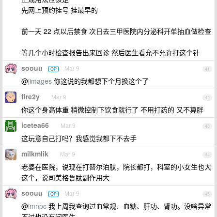
先网上预约挂号 挂最早的
前一天 22 点以后禁食 次日去三甲医院内分泌科开单抽血做检查
等几个小时检查报告出来回诊 然后医生看允不允许打这个针
soouu
Mar 9
OP
41
@
jimages
你这说的我都想下个月换这个了
fire2y
Mar 9
42
你这个身高体重 稍微控制下饮食就行了 不用打药的 又不算胖
icetea66
Mar 9
43
这玩意自己打吗？我感觉我都下不去手
milkmlik
Mar 9
44
老婆在医院，说现在打替尔泊肽，院长都打，科室的小女生也大
这个，说司美格鲁肽副作用大
soouu
Mar 9
OP
45
@
imnpc
我上周我查询过血常规、血糖、肝功、肾功。没啥异常
不过也没有问医生