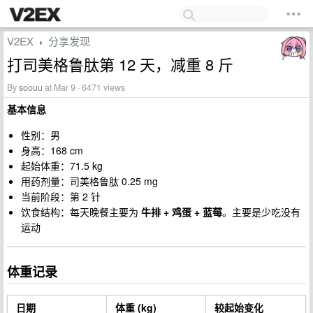
V2EX
分享发现
›
打司美格鲁肽第 12 天，减重 8 斤
By
soouu
at Mar 9 · 6471 views
基本信息
性别：男
身高：168 cm
起始体重：71.5 kg
用药剂量：司美格鲁肽 0.25 mg
当前阶段：第 2 针
饮食结构：每天晚餐主要为
牛排 + 鸡蛋 + 蓝莓
。主要是少吃没有
运动
体重记录
日期
体重 (kg)
较起始变化