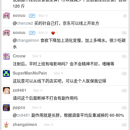
120 斤
soouu
Mar 9
OP
9
@
chenzw2
买的针自己打，京东可以线上开处方
soouu
Mar 9
1
OP
10
@
zhangsimon
食欲下降加上消化变慢，加上多喝水。很少吃碳
水
Croow
Mar 9
11
注射后，平时上班有啥影响吗？会不会精神不好，嗜睡等
SuperManNoPain
Mar 9
12
这玩意可以从线下药店买吧，可以走个人医保我记得
zx9481
Mar 9
13
请问这个后面断掉不打会有副作用吗
pppcx
Mar 9
14
@
zx9481
副作用就是长胖，根据调查平均反重减掉的 60-80%
zhangsimon
Mar 9
15