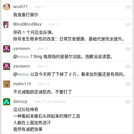
wudi77
Mar 11
72
我准备打替尔
MindMindMax
Mar 11
73
停药 1 个月后会反弹。
除非发生根本性的改变：日常饮食健康、基础代谢完全提升。
yarawen
Mar 11
74
@
soouu
7.5mg 每周指的是替尔泊肽。抱歉没说清楚。
yarawen
Mar 11
75
@
soouu
以及今天称了下掉了 2 斤，看来加剂量还是有用的。
make115
Mar 12
76
不光减脂肪还减肌肉，不要打了
datocp
Mar 13 via Android
77
见过比较神奇
一种看起来像石头拼起来的理疗工具
人躺在上面加热流汗
竟然有减肥效果