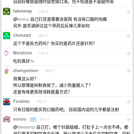
目前好像就是随时感觉很口渴，也不知道是不是副作用
faketemp
Mar 9
3
@
soouu
自己打还是需要去医院 有没有口服的怕痛
另外 是否调研过这个停药后反弹几率如何
chenzw2
Mar 9
4
这个不是处方药吗？你买的是药片还是针剂？
Moishine
Mar 9
5
吃的真好～
zhangsimon
Mar 9
6
效果这么好？
所以原理是抑制食欲了，减少热量摄入了？
还是有啥更高效消耗能量方式？
Foralrec
Mar 9
7
只有日版的能买到口服药吧。 目前国内说的几乎都是注射
soouu
Mar 9
OP
8
@
faketemp
自己打，哪个针超级细，打肚子上一点也不疼。都
说后面不控制饮食会反弹，所以我减少下去后会控制饮食。目标