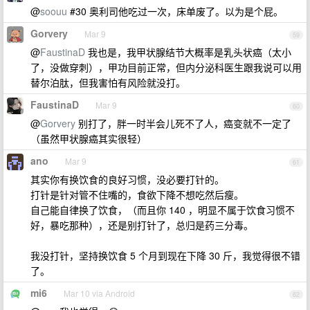
@
soouu
#30 奥利司他吃过一次，床单废了。以为是个屁。
Gorvery
Mar 9
59
@
FaustinaD
我也是，我甲状腺结节大概率是乳头状癌（太小
了，没做穿刺），甲功目前正常，但内分泌科医生跟我说可以用
替尔泊肽，但我害怕有风险就没打。
FaustinaD
Mar 9
60
@
Gorvery
别打了，胖一时半会儿死不了人，癌变就不一定了
（虽然甲状腺癌其实很轻）
ano
Mar 9
61
其实你有换饮食的良好习惯，没必要打针的。
打针是针对管不住嘴的，食欲下降不想吃然后瘦。
自己能自律换了饮食，（而且你 140 ，明显不属于饮食习惯不
好，暴吃那种），还是别打针了，总归是药三分毒。
我没打针，坚持换饮食 5 个月到现在下降 30 斤，我觉得很不错
了。
mi6
Mar 10 via Android
62