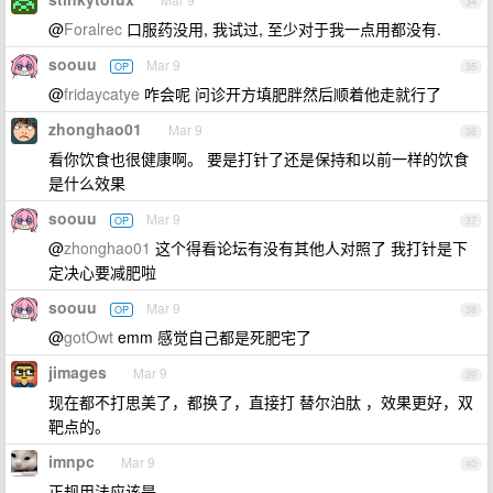
34
@
Foralrec
口服药没用, 我试过, 至少对于我一点用都没有.
soouu
Mar 9
OP
35
@
fridaycatye
咋会呢 问诊开方填肥胖然后顺着他走就行了
zhonghao01
Mar 9
36
看你饮食也很健康啊。 要是打针了还是保持和以前一样的饮食
是什么效果
soouu
Mar 9
OP
37
@
zhonghao01
这个得看论坛有没有其他人对照了 我打针是下
定决心要减肥啦
soouu
Mar 9
OP
38
@
gotOwt
emm 感觉自己都是死肥宅了
jimages
Mar 9
39
现在都不打思美了，都换了，直接打 替尔泊肽 ，效果更好，双
靶点的。
imnpc
Mar 9
40
正规用法应该是