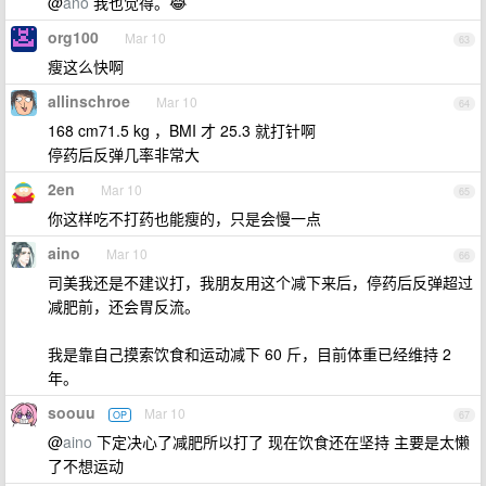
@
ano
我也觉得。😂
org100
Mar 10
63
瘦这么快啊
allinschroe
Mar 10
64
168 cm71.5 kg ，BMI 才 25.3 就打针啊
停药后反弹几率非常大
2en
Mar 10
65
你这样吃不打药也能瘦的，只是会慢一点
aino
Mar 10
66
司美我还是不建议打，我朋友用这个减下来后，停药后反弹超过
减肥前，还会胃反流。
我是靠自己摸索饮食和运动减下 60 斤，目前体重已经维持 2
年。
soouu
Mar 10
OP
67
@
aino
下定决心了减肥所以打了 现在饮食还在坚持 主要是太懒
了不想运动