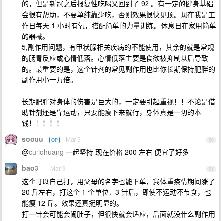
的，但是新冠之后报复性吃喝又回到了 92 。有一定的健身基础
会很有帮助，不要单纯靠少吃，否则效果很快见顶。现在我是工
作日每天 1 小时有氧，搭配简单的力量训练。休息日在家用简单
的器械。
5,副作用问题，有甲状腺相关疾病的不能使用，其余的就是常规
的肠胃反应或心情低落。心情低落主要是食欲被抑制以后导致
的。最重要的是，这个针剂的常见副作用也比你长期保持肥胖的
副作用小一万倍。
长期肥胖对身体的伤害是巨大的，一定要引起重视！！不论是借
助针剂还是靠运动，只要能瘦下来就行，身体真是一切的本
钱！！！！！
soouu
Mar 9
OP
50
@
curiohuang
一起坚持 现在价格 200 左右 便宜了好多
bao3
Mar 9
51
这个可以自己打，用父母的名字也能下单，我体重疫情期间涨了
20 斤左右，打这个 1 个单位，3 针后，即使不运动不节食，也
能瘦 12 斤。效果还真挺明显的。
打一针会可能会闹肚子，但很快就会适应，后面就没什么副作用