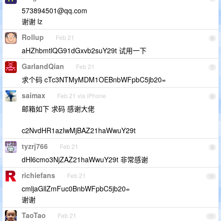
573894501@qq.com
谢谢 lz
Rollup
Feb 21
6
aHZhbmtlQG91dGxvb2suY29t 试用一下
GarlandQian
Feb 21
7
求个码 cTc3NTMyMDM1OEBnbWFpbC5jb20=
saimax
Feb 21 via iPhone
8
邮箱如下 求码 感谢大佬
c2NvdHR1azIwMjBAZ21haWwuY29t
tyzrj766
Feb 21
9
dHl6cmo3NjZAZ21haWwuY29t 非常感谢
richiefans
Feb 21
10
cmljaGllZmFuc0BnbWFpbC5jb20=
谢谢
TaoTao
Feb 21
11