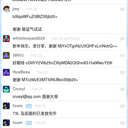
jmy
Feb 22
69
bXlqaWFuZ0BtZS5jb20=
谢谢 碰运气试试
whiteleopard520
Feb 22 via iPhone
70
新年快乐，求分享，谢谢 MjYxOTgxNzU3QHFxLmNvbQ==
380cc
Feb 22
71
好期待 cGVhY2Vtb25nZXIyMDA2QGhvdG1haWwuY29t
HuaBeau
Feb 22
72
谢谢 MTczMzE3MTI0NUBxcS5jb20=
Crueyl
Feb 22
73
crueyl@qq.com
感谢大哥
foam
Feb 22
OP
74
73L 及前面的已发放完毕
foam
Feb 22
OP
75