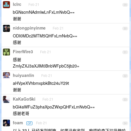
lclrc
Feb 21
29
bGNscmNAdmlwLnFxLmNvbQ==
谢谢
nidongpinyinme
Feb 21
30
ODI0MDc2MTM5QHFxLmNvbQ==
感谢
FirerWire3
Feb 21
31
感谢
ZmlyZXJ3aXJlM0BnbWFpbC5jb20=
huiyuanlin
Feb 21
32
aHVpeXVhbmxpbkBtc24uY29t
谢谢
KaKaGoSki
Feb 21
33
bGl4aWFuZ3phaXpoZWxpQHFxLmNvbQ==
感谢老哥
foam
Feb 21
OP
34
以上 33 L 已经发到邮箱。如果没有收到，麻烦检查下垃圾箱哈