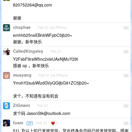
820752264@qq.com
谢谢
chophae
Feb 21 via iPhone
51
emhhb25neEBnbWFpbC5jb20=
谢谢，新年快乐
CalledKingsley
Feb 21
52
Y2FsbF9raW5nc2xleUAxNjMuY29t
感谢 op ，新年快乐
muayang
Feb 21 via iPhone
53
YmxhY2subWlzdGVyQGljbG91ZC5jb20=
求个，不知道有没有机会
ZiGmant
Feb 21
54
求个码
JasonStk@outlook.com
foam
Feb 21
2
OP
55
51L 及以上的已发放完毕，至此终身会员码已经发放完啦。感谢