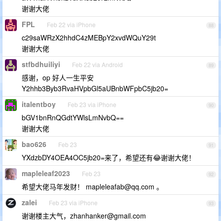
谢谢大佬
FPL
Feb 22 via iPhone
88
c29saWRzX2hhdC4zMEBpY2xvdWQuY29t
谢谢大佬
stfbdhuiliyi
Feb 22 via Android
89
感谢，op 好人一生平安
Y2hhb3Byb3RvaHVpbGl5aUBnbWFpbC5jb20=
italentboy
Feb 23 via iPhone
90
bGV1bnRnQGdtYWlsLmNvbQ==
谢谢大佬
bao626
Feb 23
91
YXdzbDY4OEA4OC5jb20=来了，希望还有😂谢谢大佬！
mapleleaf2023
Feb 23
92
希望大佬马年发财！
mapleleafab@qq.com
。
zalei
Feb 23 via iPhone
93
谢谢楼主大气，
zhanhanker@gmail.com