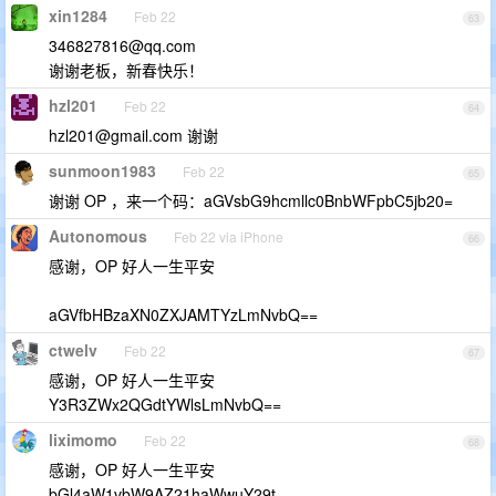
xin1284
Feb 22
63
346827816@qq.com
谢谢老板，新春快乐！
hzl201
Feb 22
64
hzl201@gmail.com
谢谢
sunmoon1983
Feb 22
65
谢谢 OP ，来一个码：aGVsbG9hcmllc0BnbWFpbC5jb20=
Autonomous
Feb 22 via iPhone
66
感谢，OP 好人一生平安
aGVfbHBzaXN0ZXJAMTYzLmNvbQ==
ctwelv
Feb 22
67
感谢，OP 好人一生平安
Y3R3ZWx2QGdtYWlsLmNvbQ==
liximomo
Feb 22
68
感谢，OP 好人一生平安
bGl4aW1vbW9AZ21haWwuY29t