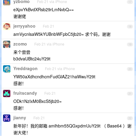
yzbomo
Feb 21 via iPhone
17
eXpvYkBvdXRsb29rLmNvbQ==
谢谢佬
jerryyahoo
Feb 21
18
amVycnlsaW5kYUBnbWFpbC5jb20= 求个码，谢谢
zcomo
Feb 21 via iPhone
19
来个尝尝
b3dvaUBtc24uY29t
Yreddragon
Feb 21 via iPhone
20
YW50aXdhcndhcmFudGlAZ21haWwuY29t
感谢！
fruitscandy
Feb 21
21
ODk1NzIxM0BxcS5jb20=
感谢！
jianny
Feb 21
22
新年好！我的邮箱 amlhbm55QGxpdmUuY29t （ Base64 ）谢
谢大佬！