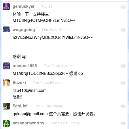
geniuskyer
Feb 23
94
体验一下，支持楼主！
MTU3Njg4OTMwQHFxLmNvbQ==
wogogoing
Feb 23 via iPhone
95
a2VlcGNoZW4yMDE2QGdtYWlsLmNvbQ==
感谢 op
oneone1995
Feb 23 via Android
96
MTA0NjI1ODc2NEBxcS5jb20= 感谢 op
Suzuki
Feb 23 via iPhone
97
itzu410@msn.com
感谢！
SenLief
Feb 23 via iPhone
98
qqleap@gmail.com
这个真需要，感谢开发者。
acsanorsworthy
Feb 23 via iPhone
99