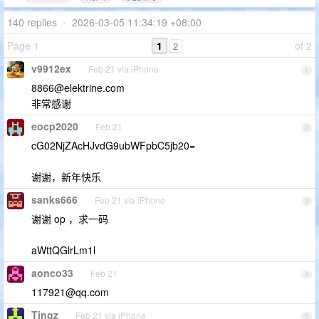
140 replies
•
2026-03-05 11:34:19 +08:00
Page 1
1
of 2
2
v9912ex
Feb 21 via iPhone
1
8866@elektrine.com
非常感谢
eocp2020
Feb 21
2
cG02NjZAcHJvdG9ubWFpbC5jb20=
谢谢，新年快乐
sanks666
Feb 21 via iPhone
3
谢谢 op ，求一码
aWttQGlrLm1l
aonco33
Feb 21
4
117921@qq.com
Tingz
Feb 21 via iPhone
5