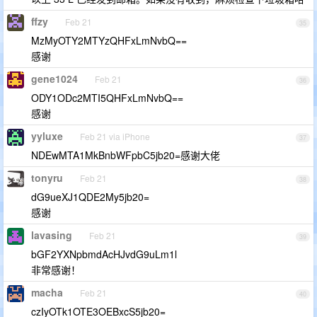
ffzy
Feb 21
35
MzMyOTY2MTYzQHFxLmNvbQ==
感谢
gene1024
Feb 21
36
ODY1ODc2MTI5QHFxLmNvbQ==
感谢
yyluxe
Feb 21 via iPhone
37
NDEwMTA1MkBnbWFpbC5jb20=感谢大佬
tonyru
Feb 21
38
dG9ueXJ1QDE2My5jb20=
感谢
lavasing
Feb 21
39
bGF2YXNpbmdAcHJvdG9uLm1l
非常感谢！
macha
Feb 21
40
czIyOTk1OTE3OEBxcS5jb20=