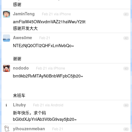
感谢
JaminTeng
Feb 21 via iPhone
41
amFtaW45OWxvdmVAZ21haWwuY29t
感谢开发大大
Awes0me
Feb 21
42
NTEzNjQ0OTI2QHFxLmNvbQo=
谢谢
nododo
Feb 21 via iPhone
43
bm9kb2RvMTAyN0BnbWFpbC5jb20=
末班车
Lituby
Feb 21 via Android
44
新年快乐，求个码
bGl0dXJpYnlAb3V0bG9vay5jb20=
yihouzenmeban
Feb 21
45