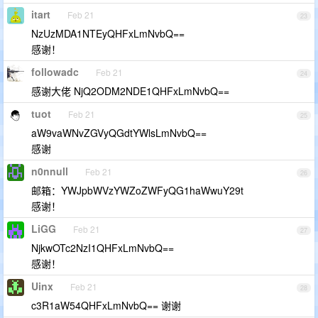
itart
Feb 21
23
NzUzMDA1NTEyQHFxLmNvbQ==
感谢！
followadc
Feb 21
24
感谢大佬 NjQ2ODM2NDE1QHFxLmNvbQ==
tuot
Feb 21
25
aW9vaWNvZGVyQGdtYWlsLmNvbQ==
感谢
n0nnull
Feb 21
26
邮箱：YWJpbWVzYWZoZWFyQG1haWwuY29t
感谢！
LiGG
Feb 21
27
NjkwOTc2NzI1QHFxLmNvbQ==
感谢！
Uinx
Feb 21
28
c3R1aW54QHFxLmNvbQ== 谢谢