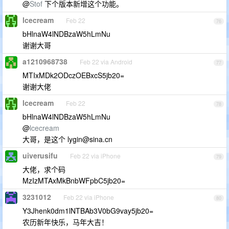
@
Stof
下个版本新增这个功能。
lcecream
Feb 22
76
bHlnaW4lNDBzaW5hLmNu
谢谢大哥
a1210968738
Feb 22 via Android
77
MTIxMDk2ODczOEBxcS5jb20=
谢谢大佬
lcecream
Feb 22
78
bHlnaW4lNDBzaW5hLmNu
@
lcecream
大哥，是这个
lygin@sina.cn
uiverusifu
Feb 22 via iPhone
79
大佬，求个码
MzIzMTAxMkBnbWFpbC5jb20=
3231012
Feb 22 via iPhone
80
Y3Jhenk0dm1lNTBAb3V0bG9vay5jb20=
农历新年快乐，马年大吉！