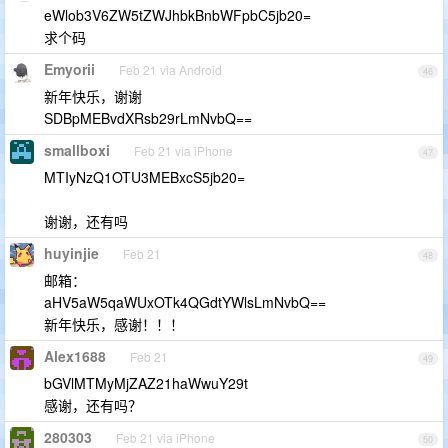
eWlob3V6ZW5tZWJhbkBnbWFpbC5jb20=
求个码
Emyorii
Feb 21 via Android
46
新年快乐，谢谢
SDBpMEBvdXRsb29rLmNvbQ==
smallboxi
Feb 21 via iPhone
47
MTIyNzQ1OTU3MEBxcS5jb20=
谢谢，还有吗
huyinjie
Feb 21
48
邮箱：
aHV5aW5qaWUxOTk4QGdtYWlsLmNvbQ==
新年快乐，感谢！！！
Alex1688
Feb 21
49
bGVlMTMyMjZAZ21haWwuY29t
感谢，还有吗？
280303
Feb 21 via iPhone
50