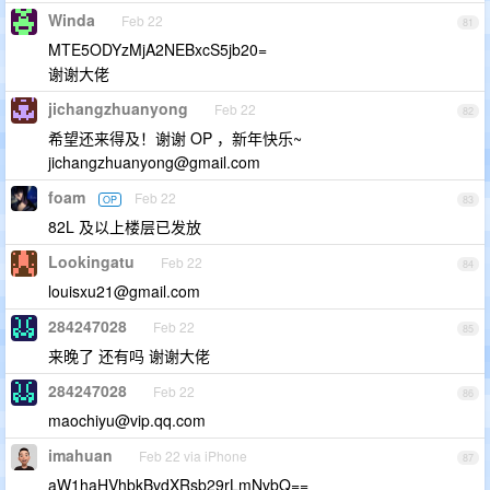
Winda
Feb 22
81
MTE5ODYzMjA2NEBxcS5jb20=
谢谢大佬
jichangzhuanyong
Feb 22
82
希望还来得及！谢谢 OP ，新年快乐~
jichangzhuanyong@gmail.com
foam
Feb 22
OP
83
82L 及以上楼层已发放
Lookingatu
Feb 22
84
louisxu21@gmail.com
284247028
Feb 22
85
来晚了 还有吗 谢谢大佬
284247028
Feb 22
86
maochiyu@vip.qq.com
imahuan
Feb 22 via iPhone
87
aW1haHVhbkBvdXRsb29rLmNvbQ==