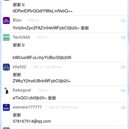
谢谢 lz
dDRvdDRvQGdtYWlsLmNvbQ==
Bisn
Feb 21
12
YmlzbnZpc2FAZm94bWFpbC5jb20= 谢谢
Yanickkk
Feb 21
13
谢谢 lz
bWUueWFuLnhpYUBxcS5jb20K
z0y522
Feb 21 via iPhone
14
谢谢
ZWkyY2hvdUBnbWFpbC5jb20=
Kekeguai
Feb 21
15
aTlvQG1zbi5jb20= 谢谢
asensio777777
Feb 21 via iPhone
16
谢谢
378167514@qq.com