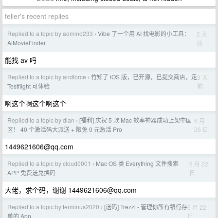
feller's recent replies
Replied to a topic by aomino233
Vibe 了一个用 AI 找电影的小工具：
2 天
›
前
AiMovieFinder
能找 av 吗
Replied to a topic by andforce
竹知了 iOS 版，已开源，已提交商店，走
3 天
›
前
Testflight 可体验
啊这个啊这个啊这个
Replied to a topic by dlan
[福利] 庆祝 5 款 Mac 效率神器成功上架中国
6 月
›
26 日
区！ 40 个激活码大派送 + 限免 0 元激活 Pro
1449621606@qq.com
Replied to a topic by cloud0001
Mac OS 类 Everything 文件搜索
6 月 22
›
日
APP 免费送兑换码
大佬，求个码，谢谢
1449621606@qq.com
Replied to a topic by terminus2020
[送码] Trezzi - 管理你所有银行存
6 月 22
›
日
单的 App