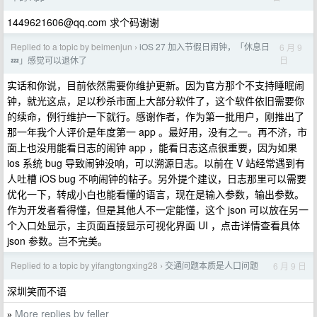
1449621606@qq.com
求个码谢谢
Replied to a topic by beimenjun
iOS 27 加入节假日闹钟，「休息日
6 月 9
›
日
💤」感觉可以退休了
实话和你说，目前依然需要你维护更新。因为官方那个不支持睡眠闹
钟，就光这点，足以秒杀市面上大部分软件了，这个软件依旧需要你
的续命，例行维护一下就行。感谢作者，作为第一批用户，刚推出了
那一年我个人评价是年度第一 app 。最好用，没有之一。再不济，市
面上也没用能看日志的闹钟 app ，能看日志这点很重要，因为如果
ios 系统 bug 导致闹钟没响，可以溯源日志。以前在 V 站经常遇到有
人吐槽 iOS bug 不响闹钟的帖子。另外提个建议，日志那里可以需要
优化一下，转成小白也能看懂的语言，现在是输入参数，输出参数。
作为开发者看得懂，但是其他人不一定能懂，这个 json 可以放在另一
个入口处显示，主页面直接显示可视化界面 UI ，点击详情查看具体
json 参数。岂不完美。
Replied to a topic by yifangtongxing28
交通问题本质是人口问题
6 月 9 日
›
深圳笑而不语
More replies by feller
»