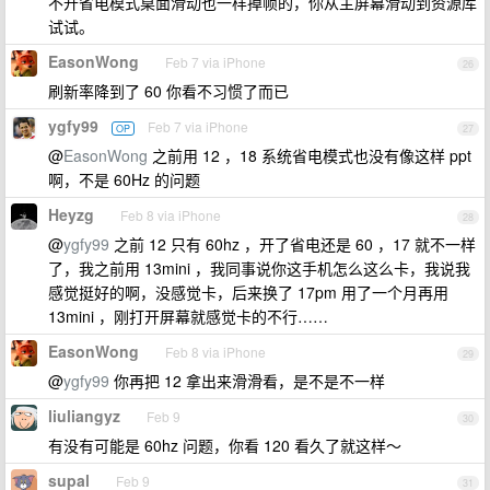
不开省电模式桌面滑动也一样掉帧的，你从主屏幕滑动到资源库
试试。
EasonWong
Feb 7 via iPhone
26
刷新率降到了 60 你看不习惯了而已
ygfy99
Feb 7 via iPhone
OP
27
@
EasonWong
之前用 12 ，18 系统省电模式也没有像这样 ppt
啊，不是 60Hz 的问题
Heyzg
Feb 8 via iPhone
28
@
ygfy99
之前 12 只有 60hz ，开了省电还是 60 ，17 就不一样
了，我之前用 13mini ，我同事说你这手机怎么这么卡，我说我
感觉挺好的啊，没感觉卡，后来换了 17pm 用了一个月再用
13mini ，刚打开屏幕就感觉卡的不行……
EasonWong
Feb 8 via iPhone
29
@
ygfy99
你再把 12 拿出来滑滑看，是不是不一样
liuliangyz
Feb 9
30
有没有可能是 60hz 问题，你看 120 看久了就这样～
supal
Feb 9
31