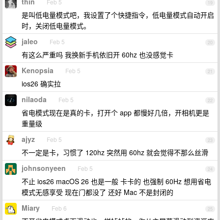
thin
Feb 5
19
是叫低电量模式吧，我设置了个快捷指令，低电量模式自动开启
时，关闭低电量模式。
jaleo
Feb 5
20
有这么严重吗 我换新手机依旧开 60hz 也没感觉卡
Kenopsia
Feb 5
21
ios26 确实拉
nilaoda
Feb 5
22
省电模式现在是真的卡，打开个 app 都慢好几倍，开相机更是
重量级
ajyz
Feb 5
23
不一定是卡，习惯了 120hz 突然用 60hz 就会觉得不那么丝滑
johnsonyeen
Feb 5
24
不止 ios26 macOS 26 也是一般 卡卡的 也强制 60Hz 想用省电
模式无感享受 现在门都没了 还好 Mac 不是封闭的
Miary
Feb 6
25