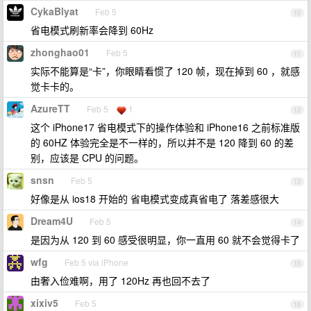
CykaBlyat
Feb 5
10
省电模式刷新率会降到 60Hz
zhonghao01
Feb 5
11
实际不能算是“卡”，你眼睛看惯了 120 帧，现在掉到 60 ，就感
觉卡卡的。
AzureTT
Feb 5
1
12
这个 iPhone17 省电模式下的操作体验和 iPhone16 之前标准版
的 60HZ 体验完全是不一样的，所以并不是 120 降到 60 的差
别，应该是 CPU 的问题。
snsn
Feb 5
13
好像是从 ios18 开始的 省电模式变成真省电了 落差感很大
Dream4U
Feb 5
14
是因为从 120 到 60 感受很明显，你一直用 60 就不会觉得卡了
wfg
Feb 5 via iPhone
15
由奢入俭难啊，用了 120Hz 再也回不去了
xixiv5
Feb 5
16