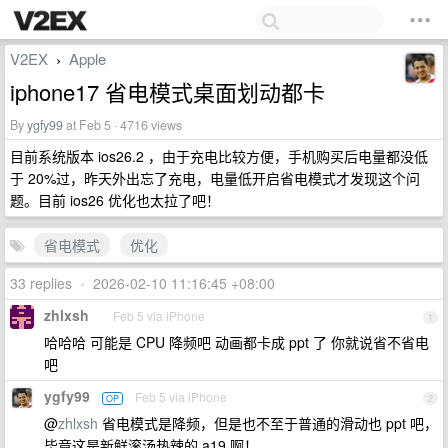
V2EX
Apple
›
iphone17 省电模式桌面划动都卡
By
ygfy99
at Feb 5 · 4716 views
目前系统版本 ios26.2 ，由于充电比较方便，手机购买后电量都没低
于 20%过，昨天外出忘了充电，电量低开启省电模式才发现这个问
题。目前 ios26 优化也太拉了吧！
省电模式
优化
33 replies
•
2026-02-10 11:16:45 +08:00
zhlxsh
Feb 5 via iPhone
1
哈哈哈 可能是 CPU 降频吧 动画都卡成 ppt 了 你就说省不省电
吧
ygfy99
Feb 5 via iPhone
OP
2
@
zhlxsh
省电模式是降频，但是也不至于普通的滑动也 ppt 吧，
毕竟这是新鲜滚汤热辣的 a19 啊！