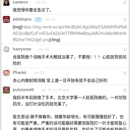
cameco
Jan 30
2
我觉得你要去急诊了。
adminpro
Jan 30
OP
3
[img]
https://img.remit.ee/api/file/BQACAgUAAyEGAASHRsPbA
AEQcxBpfCzFmEGuE8ZyG6TPB5fMwB2pyAACihoAAoW04Ve
BV2heTIhQvjgE.png
[/img]
harryxtse
Jan 30
4
去医院做个消融手术大概就没事了，不要拖！！！心肌就劳损风
险的
Phariel
Jan 30
5
去心内做射频消融 室上速一旦开始有就不会自己好的
pulutom40
Jan 30 via iPhone
6
我妈半年前刚做了手术，北京大学第一人民医院做的。一共住院
四天，没打针没吃药就完事了。
医生原话:做不做看你，随着年龄增长，有可能慢慢就好了，也
有可能变严重，严重的话可能最好需要到医院打一针才能恢复心
率。如果考虑做手术的话尽量趁年轻，年纪大了可能会有其他问