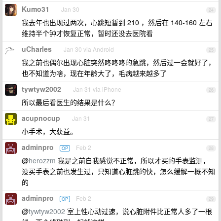
Kumo31
Jan 30
24
我去年也出现过两次，心跳短暂到 210 ，然后在 140-160 左右
维持半个钟才恢复正常，暂时还没去医院看
uCharles
Jan 30 via Android
25
我之前也偶尔出现心脏突然咚咚咚的急跳，然后过一会就好了，
也不知道为啥，现在年龄大了，毛病越来越多了
tywtyw2002
Jan 31 via iPhone
26
所以最后看医生的结果是什么？
acupnocup
Jan 31
27
小手术，大获益。
adminpro
Feb 2
OP
28
@
herozzm
我是之前自我感觉不正常，所以才买的手表监测，
没买手表之前也发生过，只知道心脏跳的快，怎么缓解一概不知
的
adminpro
Feb 2
OP
29
@
tywtyw2002
室上性心动过速，说心脏附件比正常人多了一根