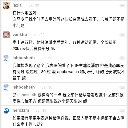
la2la
Jan 30
19
在什么地区呀
立马专门找个时间去阜外等这些知名医院去看下，心脏问题不是
小问题
vankhu
Jan 30
20
室上速双径，射频消融术后两年，各种运动正常，全部费用
20k+医保后自费部分 5k+
lshbosheth
Jan 30
21
我体检发现了这个 我去医院看了下 医生建议消融 但是我心率没
有高过 没超过 180 过 看 apple watch 和小米手环的记录 我就不
管了 额
lshbosheth
Jan 30
22
@
lshbosheth
很神奇的一点 我之前体检从没发现这个 之前只是
窦性心律不齐 但是医生说这个是天生的 额
herozzm
Jan 30
23
如果没有苹果手表这种检测穿戴，正常人是不是永远都不会去测
什么室上性心动？