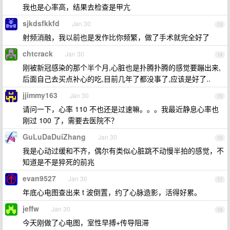
我也是心率高，结果去检查是甲亢
sjkdsfkkfd
Jan 30
13
射频消融，我以前也是发作比你频繁，做了手术就完全好了
chtcrack
Jan 30
14
刚被新冠感染的那个半个月,心脏也是扑腾扑腾的感觉要蹦出来,
后面自己去买点补心的吃,目前几年了都没事了,应该是好了..
jjimmy163
Jan 30
15
请问一下，心率 110 不也还是过速嘛。。。我最近静息心率也
刚过 100 了，需要去医院不？
GuLuDaDuiZhang
Jan 30
16
我是心动过缓和不齐，偶尔有类似心脏跳不动慢半拍的感觉，不
知道是不是猝死的前兆
evan9527
Jan 30
17
年底心电图查出来 t 波倒置，约了心脉造影，活得好累。
jeffw
Jan 30
18
今天刚做了心电图，室性早搏+传导阻滞