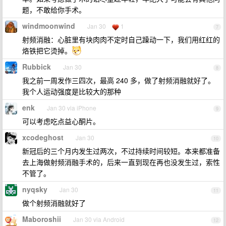
题，不敢给你手术。
windmoonwind
Jan 30
1
7
射频消融：心脏里有块肉肉不定时自己躁动一下，我们用红红的
烙铁把它烫掉。
Rubbick
Jan 30
8
我之前一周发作三四次，最高 240 多，做了射频消融就好了。
我个人运动强度是比较大的那种
enk
Jan 30 via iPhone
9
可以考虑吃点益心酮片。
xcodeghost
Jan 30
10
新冠后的三个月内发生过两次，不过持续时间较短。本来都准备
去上海做射频消融手术的，后来一直到现在再也没发生过，索性
不管了。
nyqsky
Jan 30
11
做个射频消融就好了
Maboroshii
Jan 30 via Android
12