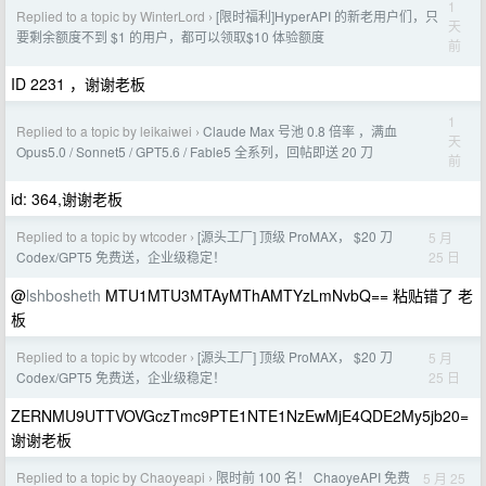
1
Replied to a topic by WinterLord
[限时福利]HyperAPI 的新老用户们，只
›
天
要剩余额度不到 $1 的用户，都可以领取$10 体验额度
前
ID 2231 ，谢谢老板
1
Replied to a topic by leikaiwei
Claude Max 号池 0.8 倍率 ，满血
›
天
Opus5.0 / Sonnet5 / GPT5.6 / Fable5 全系列，回帖即送 20 刀
前
id: 364,谢谢老板
Replied to a topic by wtcoder
[源头工厂] 顶级 ProMAX， $20 刀
5 月
›
25 日
Codex/GPT5 免费送，企业级稳定！
@
lshbosheth
MTU1MTU3MTAyMThAMTYzLmNvbQ== 粘贴错了 老
板
Replied to a topic by wtcoder
[源头工厂] 顶级 ProMAX， $20 刀
5 月
›
25 日
Codex/GPT5 免费送，企业级稳定！
ZERNMU9UTTVOVGczTmc9PTE1NTE1NzEwMjE4QDE2My5jb20=
谢谢老板
Replied to a topic by Chaoyeapi
限时前 100 名！ ChaoyeAPI 免费
5 月 25
›