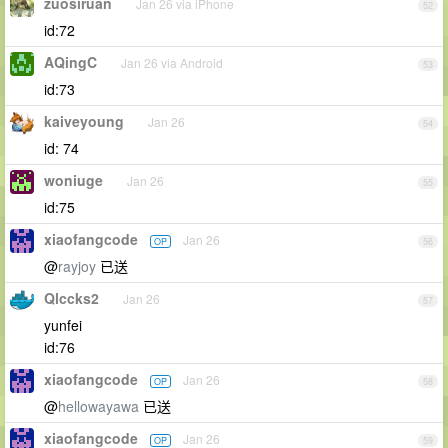
zuosiruan
Jan 26 via iPhone
52
id:72
AQingC
Jan 26 via Android
53
id:73
kaiveyoung
Jan 26
54
id: 74
woniuge
Jan 26
55
id:75
xiaofangcode
Jan 26
OP
56
@
rayjoy
已送
Qlccks2
Jan 26
57
yunfei
id:76
xiaofangcode
Jan 26
OP
58
@
hellowayawa
已送
xiaofangcode
Jan 26
OP
59