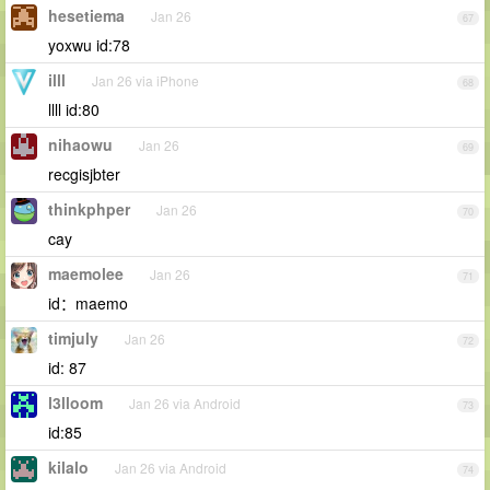
hesetiema
Jan 26
67
yoxwu id:78
illl
Jan 26 via iPhone
68
llll id:80
nihaowu
Jan 26
69
recgisjbter
thinkphper
Jan 26
70
cay
maemolee
Jan 26
71
id：maemo
timjuly
Jan 26
72
id: 87
l3lloom
Jan 26 via Android
73
id:85
kilalo
Jan 26 via Android
74