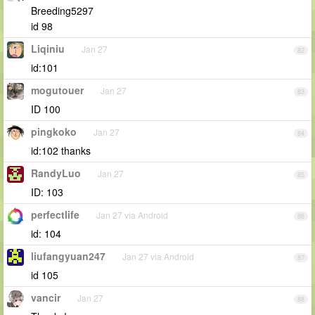
Breeding5297
id 98
Liqiniu
Jan 27
82
id:101
mogutouer
Jan 27
83
ID 100
pingkoko
Jan 27
84
id:102 thanks
RandyLuo
Jan 27
85
ID: 103
perfectlife
Jan 27 via Android
86
id: 104
liufangyuan247
Jan 27 via Android
87
id 105
vancir
Jan 27
88