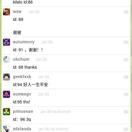
kilalo id:86
wzw
Jan 26
75
id: 89
谢谢
autumncry
Jan 26
76
id: 91 ，谢谢！！
okchum
Jan 26
77
id: 68 thanks
geekfxxk
Jan 26
78
id:94 好人一生平安
sumsegv
Jan 26
79
id:95 thx!
princenan
Jan 26 via Android
80
id：96 3q
zdxiaoda
Jan 26 via Android
81