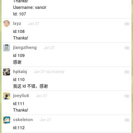
Thanks!
Username: vancir
Id: 107
lxyz
Jan 27
89
id:108
Thanks!
jiangziheng
Jan 27
90
id 109
感谢
hpkaiq
Jan 27 via Android
91
id 110
我这 id 不错，感谢
joeyliu6
Jan 27
92
id:111
Thanks!
cskeleton
Jan 27
93
id:112