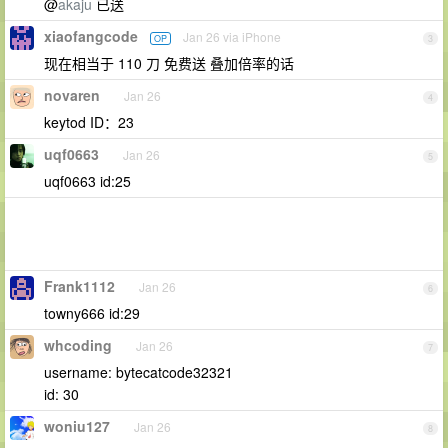
@
akaju
已送
xiaofangcode
Jan 26 via iPhone
OP
3
现在相当于 110 刀 免费送 叠加倍率的话
novaren
Jan 26
4
keytod ID：23
uqf0663
Jan 26
5
uqf0663 id:25
Frank1112
Jan 26
6
towny666 id:29
whcoding
Jan 26
7
username: bytecatcode32321
id: 30
woniu127
Jan 26
8