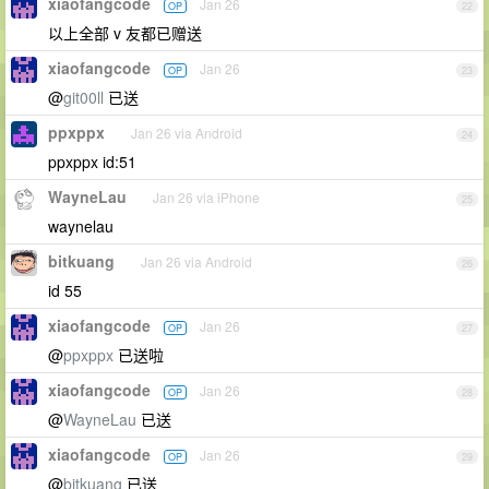
xiaofangcode
Jan 26
OP
22
以上全部 v 友都已赠送
xiaofangcode
Jan 26
OP
23
@
git00ll
已送
ppxppx
Jan 26 via Android
24
ppxppx id:51
WayneLau
Jan 26 via iPhone
25
waynelau
bitkuang
Jan 26 via Android
26
id 55
xiaofangcode
Jan 26
OP
27
@
ppxppx
已送啦
xiaofangcode
Jan 26
OP
28
@
WayneLau
已送
xiaofangcode
Jan 26
OP
29
@
bitkuang
已送