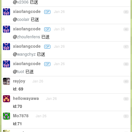
@
v2306
已送
xiaofangcode
Jan 26
OP
45
@
coolair
已送
xiaofangcode
Jan 26
OP
46
@
zhoufenfens
已送
xiaofangcode
Jan 26
OP
47
@
wangchyz
已送
xiaofangcode
Jan 26
OP
48
@
tuot
已送
rayjoy
Jan 26
49
id: 69
hellowayawa
Jan 26
50
id:70
Mo7878
Jan 26
51
id:71