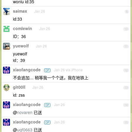
woniu id:35
saimax
Jan 26
9
id:33
comlewin
Jan 26
10
ID：36
yuewolf
Jan 26
11
yuewolf
id：39
xiaofangcode
Jan 26 via iPhone
OP
12
不会追加… 稍等我一个个送，我在地铁上
git00ll
Jan 26
13
id: zss
xiaofangcode
Jan 26
OP
14
@
novaren
已送
xiaofangcode
Jan 26
OP
15
@
uqf0663
已送