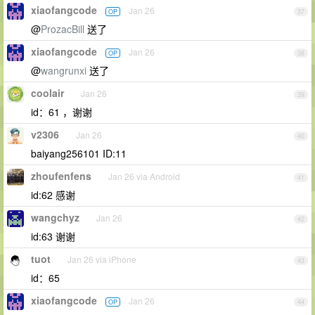
xiaofangcode
Jan 26
OP
37
@
ProzacBill
送了
xiaofangcode
Jan 26
OP
38
@
wangrunxi
送了
coolair
Jan 26
39
id：61 ，谢谢
v2306
Jan 26
40
baiyang256101 ID:11
zhoufenfens
Jan 26 via Android
41
id:62 感谢
wangchyz
Jan 26
42
id:63 谢谢
tuot
Jan 26 via iPhone
43
id：65
xiaofangcode
Jan 26
OP
44