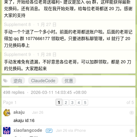
来了，开始给各位老哥送福利~ 建议是加入 qq 群，这样能获得最新
兑换码，还有消息。 现在我开始处理，给每位老哥都送 20 刀。感谢
大家的支持
Supplement 8 · 1 月 27 日
手动一个个送了一个多小时。前面的老哥都送账户啦。后面的老哥记
得加 qq 群 1077666177 领取吧，只要进群私聊管理，id 就行了 20
刀兑换码奉上
Supplement 9 · 1 月 28 日
手动发难免有遗漏，不好意思各位老哥，可以加群领取，都是 20 刀
的兑换码。大家蹬起来
逆向
ClaudeCode
优惠
498 replies
•
2026-03-11 14:03:45 +08:00
Page 1
1
of 5
2
3
4
5
akaju
Jan 26
1
akaju id:16
xiaofangcode
Jan 26 via iPhone
OP
2