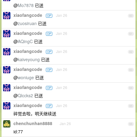
@
Mo7878
已送
xiaofangcode
Jan 26
OP
60
@
zuosiruan
已送
xiaofangcode
Jan 26
OP
61
@
AQingC
已送
xiaofangcode
Jan 26
OP
62
@
kaiveyoung
已送
xiaofangcode
Jan 26
OP
63
@
woniuge
已送
xiaofangcode
Jan 26
OP
64
@
Qlccks2
已送
xiaofangcode
Jan 26
OP
65
碎觉去啦，明天继续送
chenchunhan8888
Jan 26
66
id:77