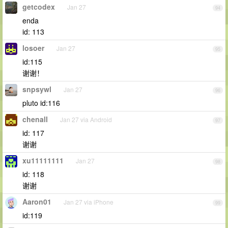
getcodex
Jan 27
94
enda
id: 113
losoer
Jan 27
95
id:115
谢谢！
snpsywl
Jan 27
96
pluto id:116
chenall
Jan 27 via Android
97
id: 117
谢谢
xu11111111
Jan 27
98
id: 118
谢谢
Aaron01
Jan 27 via iPhone
99
id:119