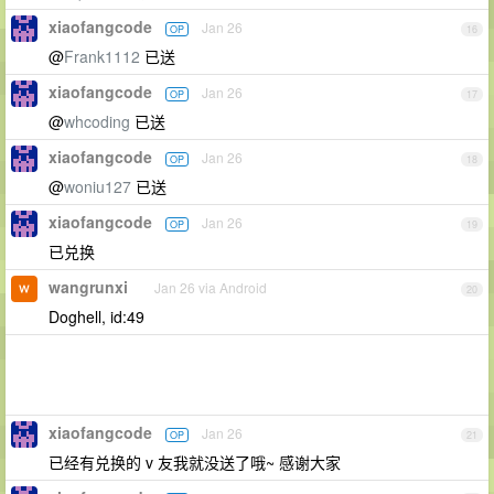
xiaofangcode
Jan 26
OP
16
@
Frank1112
已送
xiaofangcode
Jan 26
OP
17
@
whcoding
已送
xiaofangcode
Jan 26
OP
18
@
woniu127
已送
xiaofangcode
Jan 26
OP
19
已兑换
wangrunxi
Jan 26 via Android
20
Doghell, id:49
xiaofangcode
Jan 26
OP
21
已经有兑换的 v 友我就没送了哦~ 感谢大家