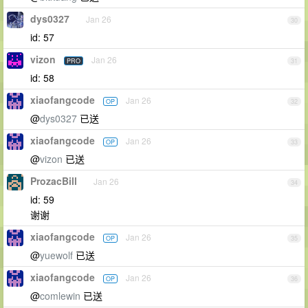
dys0327
Jan 26
30
id: 57
vizon
Jan 26
PRO
31
id: 58
xiaofangcode
Jan 26
OP
32
@
dys0327
已送
xiaofangcode
Jan 26
OP
33
@
vizon
已送
ProzacBill
Jan 26
34
id: 59
谢谢
xiaofangcode
Jan 26
OP
35
@
yuewolf
已送
xiaofangcode
Jan 26
OP
36
@
comlewin
已送