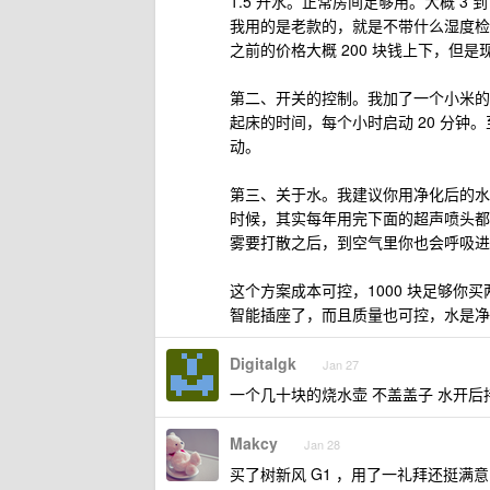
1.5 升水。正常房间足够用。大概 3 到
我用的是老款的，就是不带什么湿度检
之前的价格大概 200 块钱上下，但是
第二、开关的控制。我加了一个小米的
起床的时间，每个小时启动 20 分
动。
第三、关于水。我建议你用净化后的水
时候，其实每年用完下面的超声喷头都
雾要打散之后，到空气里你也会呼吸进
这个方案成本可控，1000 块足够你买
智能插座了，而且质量也可控，水是净
Digitalgk
Jan 27
一个几十块的烧水壶 不盖盖子 水开后持
Makcy
Jan 28
买了树新风 G1 ，用了一礼拜还挺满