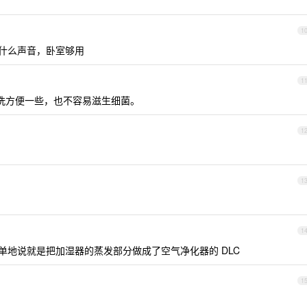
1
没什么声音，卧室够用
1
拆洗方便一些，也不容易滋生细菌。
1
1
1
简单地说就是把加湿器的蒸发部分做成了空气净化器的 DLC
1