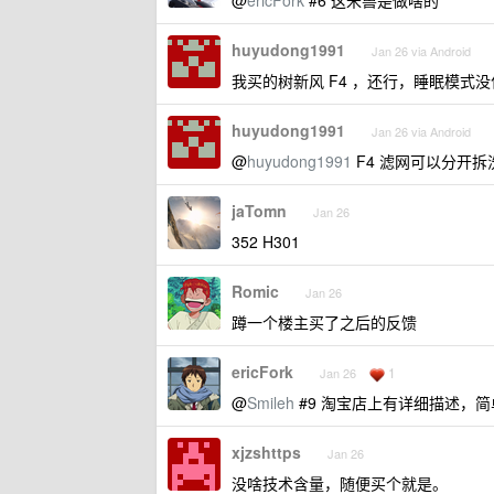
@
ericFork
#6 这米兽是做啥的
huyudong1991
Jan 26 via Android
我买的树新风 F4 ，还行，睡眠模式
huyudong1991
Jan 26 via Android
@
huyudong1991
F4 滤网可以分开
jaTomn
Jan 26
352 H301
Romic
Jan 26
蹲一个楼主买了之后的反馈
ericFork
1
Jan 26
@
Smileh
#9 淘宝店上有详细描述，
xjzshttps
Jan 26
没啥技术含量，随便买个就是。