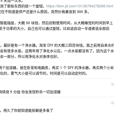
 5 天加一次水。
测了那些东西的就一个旋钮，
https://item.jd.com/10138794278298.html
现在不知道是停产还是什么原因，突然价格暴涨到 300 多。
智能插座，大概 50 块钱，然后控制使用时间，从大概睡觉的时间到早上
钟。至于功率的大小，自己也可以通过旋钮，比如说启动一半或者说全部启
，最好是有一个净水器。淘宝 DIY 的大概三四百块钱。我之前用自来水
会有很多水垢，这两年用了净化水以后，一点水垢都没有了。因为这个水
去一部分，所以用净化水对身体也好。
两个加湿器，放在卧室和电脑房，再买 1 个 DIY 的净水器，再买两个小米
化的，雾气大小是可以调节的，时间是可以自动定时的。
2
续烧 5 分组 你会发现秒杀一切加湿器
2
意，用久了你就知道能拆解是多香了