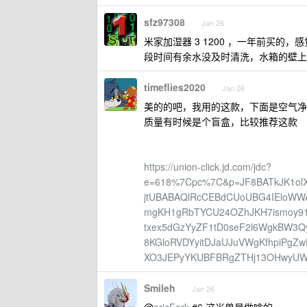
sfz97308
Jan 26
米家加湿器 3 1200 ，一年前买
段时间有余水没及时清洗，水箱的壁上
timeflies2020
Jan 26
美的的吧，我用的这款，下面是空气净
质量有时候是个盲盒，比较推荐这款
https://union-click.jd.com/jdc?
e=618%7Cpc%7C&p=JF8BATkJK1o
jtUBABAQlRcCEBdCUoUBG4IEloW
mgKH1gRbTYCU24OZhJKH7ismoy9
txex5dGzYyZF1tD0seF2l6WgkBW
8KGloRVDYyitDJaUJuVWgKfhpiPgZ
XO3JEPyYKUBFBRgZTHj13OHwyUW
Smileh
Jan 26