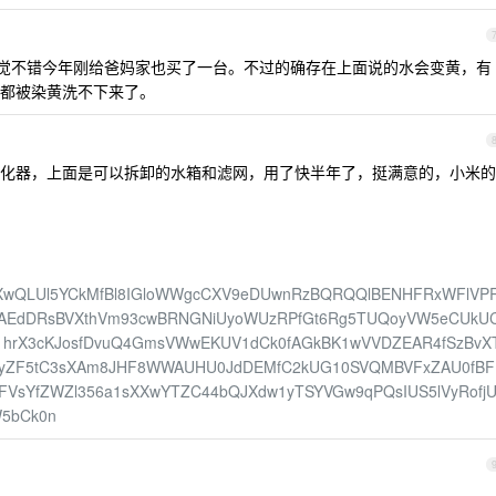
的，感觉不错今年刚给爸妈家也买了一台。不过的确存在上面说的水会变黄，有
都被染黄洗不下来了。
化器，上面是可以拆卸的水箱和滤网，用了快半年了，挺满意的，小米的
lXwQLUl5YCkMfBl8IGloWWgcCXV9eDUwnRzBQRQQlBENHFRxWFlVP
WAEdDRsBVXthVm93cwBRNGNiUyoWUzRPfGt6Rg5TUQoyVW5eCUkU
1hrX3cKJosfDvuQ4GmsVWwEKUV1dCk0fAGkBK1wVVDZEAR4fSzBvX
3QyZF5tC3sXAm8JHF8WWAUHU0JdDEMfC2kUG10SVQMBVFxZAU0fBF
wFVsYfZWZl356a1sXXwYTZC44bQJXdw1yTSYVGw9qPQsIUS5lVyRofj
5bCk0n