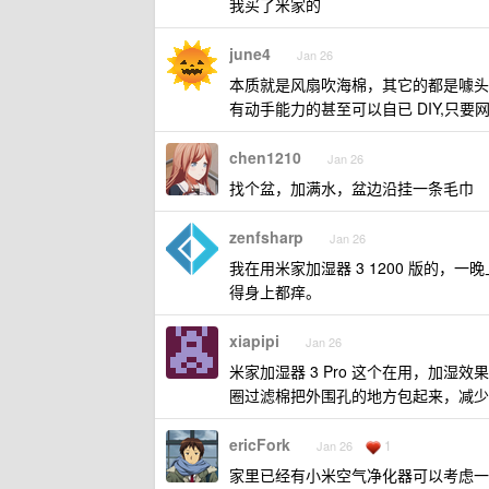
我买了米家的
june4
Jan 26
本质就是风扇吹海棉，其它的都是噱头
有动手能力的甚至可以自已 DIY,只
chen1210
Jan 26
找个盆，加满水，盆边沿挂一条毛巾
zenfsharp
Jan 26
我在用米家加湿器 3 1200 版的，一
得身上都痒。
xiapipi
Jan 26
米家加湿器 3 Pro 这个在用，加
圈过滤棉把外围孔的地方包起来，减少
ericFork
1
Jan 26
家里已经有小米空气净化器可以考虑一