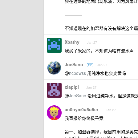
会在远处的地面出现水渍，因为风扇让
————
不知道现在的加湿器有没有解决这个痛
Xbathy
Jan 27
我买了米家的，不知道为啥有流水声
JoeSano
Jan 27
OP
@
ncbdwss
用纯净水也会变黄吗
xiapipi
Jan 27
@
JoeSano
没用过纯净水。但是这款
an0nym0u5u5er
Jan 27
我直接给你终极答案
第一、加湿器选择，我目前用的是奥克斯