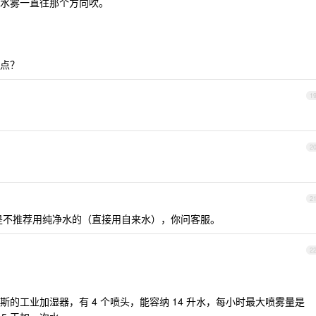
水雾一直往那个方向吹。
点？
1
2
2
是不推荐用纯净水的（直接用自来水），你问客服。
2
的工业加湿器，有 4 个喷头，能容纳 14 升水，每小时最大喷雾量是