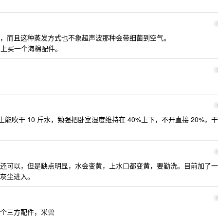
，而且这种蒸发方式也不象超声波那种会带细菌到空气。
要网上买一个海棉配件。
晚上能吹干 10 斤水，勉强把卧室湿度维持在 40%上下，不开直接 20%，干
湿效果还可以，但是缺点明显，水会变黄，上水口都变黄，要勤洗。目前加了一
灰尘进入。
个三方配件，米兽