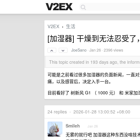
V2EX
生活
›
[加湿器] 干燥到无法忍受
JoeSano
·
Jan 26
· 2396 views
This topic created in 193 days ago, the info
可能是之前看过很多加湿器的负面新闻，一直对
痛，以及感冒后，决定入手一台。
目前看好了 树新风 G1 （ 1000 元） 和 米家
24 replies
•
2026-01-28 13:00:52 +08:00
Smileh
Jan 26
无雾的就行吧 加湿器这种东西没啥技