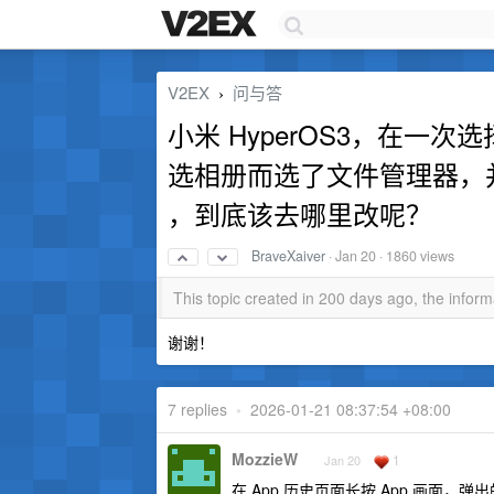
V2EX
问与答
›
小米 HyperOS3，在一
选相册而选了文件管理器，
，到底该去哪里改呢？
BraveXaiver
·
Jan 20
· 1860 views
This topic created in 200 days ago, the info
谢谢！
7 replies
•
2026-01-21 08:37:54 +08:00
MozzieW
1
Jan 20
在 App 历史页面长按 App 画面