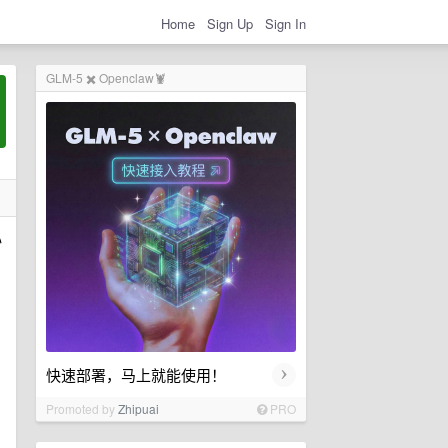
Home
Sign Up
Sign In
GLM-5 ✖️ Openclaw🦞
心
›
快速部署，马上就能使用！
Promoted by
Zhipuai
PRO