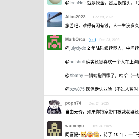
@
techNoir
就是摸金，然后换馒头，1：30
Alias2023
Dec 23, 2025
旅游吧，难得有闲有钱，人一生没多久
MarkOrca
Dec 23, 2025
OP
@
julyclyde
2 年陆陆续续裁人，中间
@
netshell
确实还挺喜欢一个人在上海
@
Xbathy
一锅端抱回家了，哈哈（一
@
bzw875
医保走失业险（不过人暂时
popn74
Dec 24, 2025
自由无价，如果你拖家带口被裁老婆还
wummyu
Dec 24, 2025
同喜提~
，待了 10 年，一