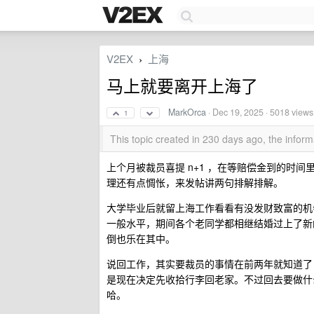
V2EX
上海
›
马上就要离开上海了
MarkOrca
·
Dec 19, 2025
· 5018 views
1
This topic created in 230 days ago, the info
上个月被裁员喜提 n+1 ，在等赔偿金到的时
理还有点惆怅，来发帖讲两句排解排解。
大学毕业后就留上海工作看看有没发财致富的机
一般水平，期间各个老同学都相继结婚过上了新
倒也乐在其中。
说回工作，其实要裁员的事情在前两年就知道了
是现在决定先收拾行李回老家。不过回去要做什
哈。