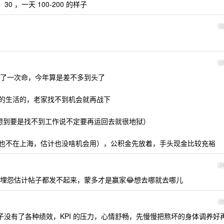
 ，一天 100-200 的样子
2
2
续了一次命，今年算是差不多到头了
的生活的，老家找不到机会就再战下
想到要是找不到工作说不定要再运回去就很地狱）
也不在上海，估计也没啥机会用），公积金先放着，手头现金比较充裕
2
埋怨估计帖子都发不起来，蒙多才是赢家😂想去哪就去哪儿
2
下子没有了各种绩效，KPI 的压力，心情舒畅，先慢慢把熬坏的身体调养好