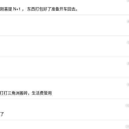
喜提 N+1 ， 东西打包好了准备开车回去。
天打打三角洲搬砖，生活费管用
1
了
1