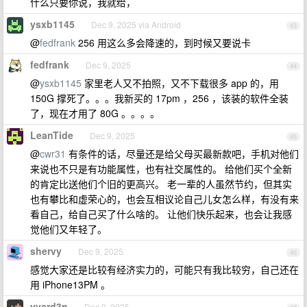
什么只要你说，我就给，
ysxb1145
Dec 9, 2025 via Android
43
@
fedfrank
256 用这么多会降速的，到时候又要说卡
fedfrank
Dec 9, 2025
44
@
ysxb1145
家里老人又不拍照，又不下载很多 app 的，用
150G 撑死了。。。我新买的 17pm ，256 ，该装的软件全装
了，现在才用了 80G 。。。。
LeanTide
Dec 9, 2025
45
@
cwr31
有条件的话，尽量还是给父母买最新款吧，手机对他们
来说也不只是有功能属性，也有社交属性的。 给他们买个全新
的肯定比送他们个旧的更高兴。 老一辈的人虽然节约，但其实
也有攀比和虚荣心的，也会互相议论自己儿女怎么样，有没有来
看自己，给自己买了什么啥的。 让他们快乐起来，也会让我感
觉他们又年轻了。
shervy
Dec 9, 2025
46
感觉大家还是比较有经济实力的，可能只有我比较穷，自己还在
用 iPhone13PM 。
vvard3n
Dec 9, 2025