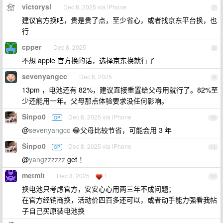
victorysl
Dec 8, 2025 via iPhone
7
建议官方换吧，贵是贵了点，至少省心，或者找京东平台换，也
行
cpper
Dec 8, 2025
8
不想 apple 官方换的话，选择京东换就行了
sevenyangcc
Dec 8, 2025
9
13pm ，电池还有 82%，建议直接重置给父母用就行了。82%至
少还能用一年。父母那点体验要求没任何影响。
Sinpo0
Dec 8, 2025 via iPhone
OP
10
@
sevenyangcc
😂父母比较节省，可能会用 3 年
Sinpo0
Dec 8, 2025 via iPhone
OP
11
@
yangzzzzzz
get ！
metmit
Dec 8, 2025
1
12
换电池只考虑官方，安安心心用两三年不成问题；
在官方经销商换，活动价四百多还可以，或者动手能力强看我帖
子自己买原装电池换