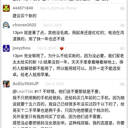
444571840
Dec 9, 2025 via iPhone
39
建议买个新的
choose2022
Dec 9, 2025
40
13pm 就是重了点，其他没毛病，用起来还是杠杠的；电池在鸿
漾换的，用了快一年也还不错
joeyzhou
Dec 9, 2025
1
41
13pm 完全够用了，为什么不给买新的，因为没必要，我们家老
太太给买的新 12.结果没到一年，天天手里拿着睡着掉地上，摔
的人脸解锁都不能用了，所以能用就可以。另外一定不能选安
卓。给老人就用苹果。
AoEiuV020JP
Dec 9, 2025
42
@
LeanTide
#17 不矫情，他们说不要那就是不要，
我不只把用剩的手机给爸妈，还给妈买几年前的二手机，因为她
说就要个五六百的，我自己已经很多年没买过四千以下的了，给
哥买个二手苹果也是两千多，只因为他想要这个档次的，
另外家里只有我房间买了空调，因为他们说不需要，
感觉没必要把爸妈当女朋友哄，这种纯双输，我的态度是，你要