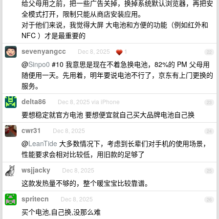
给父母用之前，把一些广告关掉，换掉系统默认浏览器，再把安
全模式打开，限制只能从商店安装应用。
对于他们来说，我觉得大屏 大电池和方便的功能（例如红外和
NFC ）才是最重要的
sevenyangcc
Dec 8, 2025
1
22
@
Sinpo0
#10 我意思是现在不着急换电池，82%的 PM 父母用
随便用一天。先用着，明年要说电池不行了，京东有上门更换的
服务。
delta86
Dec 8, 2025 via iPhone
23
要想稳定就官方电池 要想便宜就自己买大品牌电池自己换
cwr31
Dec 8, 2025
24
@
LeanTide
大多数情况下，考虑到长辈们对手机的使用场景，
性能要求会相对比较低，用旧款的足够了
wsjjacky
Dec 8, 2025
25
这款发热量不够的，整个暖宝宝比较靠谱。
spritecn
Dec 8, 2025
26
买个电池,自己换,没那么难