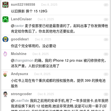
sun522198558
Dec 8, 2025
27
以旧换新 换个 15 128G
LandCruiser
Dec 8, 2025
28
@
zavior
麦子俊那里已经是最靠谱的了，起码出事了你发微博他
肯定给你售后了，你去其他地方还要扯皮。
goodidea1
Dec 8, 2025
29
你这个完全够用的，没必要动
Moishine
Dec 8, 2025
30
@
zhangsimon
的确，我的 iPhone 12 pro max 被闪修侠修完，
进灰严重，人脸识别都没法用了
Andysunx
Dec 8, 2025
31
小红书上现在有个重庆成都的授权服务商，提供 399 的换电池
服务
strongcoder
Dec 8, 2025
32
@
LeanTide
我妈之前用的安卓手机,用了一年多就很卡,去年我把
我退役换下来的 12 给她用,她说非常流畅,说是可以用一辈子(好