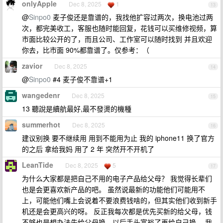
onlyApple
Dec 8, 2025
1
13
@
Sinpo0
麦子俊还是靠谱的，我找他扩容过两次，换电池过两
次，都完美收工，客服也随时能回复，花钱可以买维修视频，算
市面比较公开的了，而且公司、工作室可以随时找到 并且欢迎
你去，比市面 90%都靠谱了。仅参考：（
zavior
Dec 8, 2025
14
@
Sinpo0
#4 麦子俊不靠谱+1
wangedenr
Dec 8, 2025
15
13 聽說是續航最好,最不發燙的機種
summerhot
Dec 8, 2025
16
建议别换 要不继续用 用到不能用为止 我的 iphone11 换了官方
的之后 拿给我妈 用了 2 年 突然开不开机了
LeanTide
Dec 8, 2025
5
17
为什么大家都是把自己不用的电子产品给父母？ 我觉得长辈们
也是会更喜欢新产品的吧。 虽然说最新的功能他们可能用不
上，可能他们嘴上会说着不要浪费钱啥的，但其实他们收到新手
机还是会更高兴的呀。 反正我每次都是优先买新的给父母，钱
不够也是想办法先给父母换，以后手头富裕了再给自己换。 我