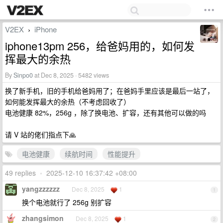
V2EX
iPhone
›
iphone13pm 256，给爸妈用的，如何发
挥最大的余热
By
Sinpo0
at Dec 8, 2025 · 5482 views
换了新手机，旧的手机给爸妈用了；在爸妈手里应该是最后一站了，
如何能发挥最大的余热（不考虑回收了）
电池健康 82%，256g ，除了换电池、扩容，还有其他可以做的吗
请 V 站的佬们指点下🙏
电池健康
续航时间
性能提升
49 replies
•
2025-12-10 16:37:42 +08:00
yangzzzzzz
Dec 8, 2025
1
1
换个电池就行了 256g 别扩容
zhangsimon
Dec 8, 2025
1
2