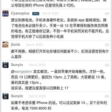
父母现在用的 iPhone 还是领先我 2 代的。
Cyanopica
Dec 8, 2025
PRO
18
建议别换电池，手机本身硬件老化，系统和 app 能耗增加，换
了电池也未必提升多少，手里一台 12 在苹果授权服务商百邦换
的电池，有正版维修记录，不到一年手机突然关机不能开机。总
觉得手机大修了以后就各种小毛病
jixule
Dec 8, 2025
19
都不用换，相册打开优化存储空间能省不少，实测没感觉到有什
么差异
Sunyin
Dec 8, 2025
20
@
wangedenr
其实都烫，一直到苹果开始堆散热，才好一些。
而且 13 口碑更好，是因为 13pro 上了高刷，大家都说 13 香，
香的其实是 13pro 。
说实话，我建议是直接以旧换新上 17
Sunyin
Dec 8, 2025
21
如果不考虑非要 iPhone 的话，可以试试卖掉 13 ，买个近年的
安卓，电池 7000-8000 的