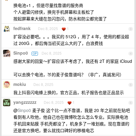
换电池+1 ，但是尽量找靠谱的服务商
个人避雷闪修侠，换完手机屏幕和主板松了
按起屏幕来大缝在忽闪忽闪，防水和防尘都完蛋了
fedfrank
Dec 8, 2025
1
3
扩容没必要吧。。。我买的 512G ，用了 4 年，使用的都没超
过 200G ，都后悔当初买这么大的了，白浪费钱
Sinpo0
Dec 8, 2025
OP
4
感谢大家的回复～扩容应该不考虑了，我还有 2T 的家庭 iCloud
可以去换个电池，🍑的麦子俊靠谱吗？（非广，真诚发问）
mokiu
Dec 8, 2025
5
我上抖音闪电蜂上换的，官方正品，机子报告也是正品显示
yangzzzzzz
Dec 8, 2025
1
6
@
Sinpo0
麦子俊 这个比一点不靠谱，我是 20 年之前就在贴吧
看到有人吹他，他自己也在微博吹怎么怎么专业。实际换电池
手机回来贴膜 手机壳都没了，机身多了一堆划痕。现在靠谱的
还是官方换吧，要么就找口碑好的移植电芯