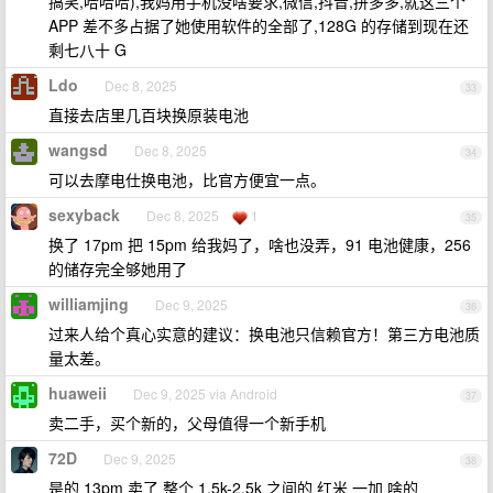
搞笑,哈哈哈),我妈用手机没啥要求,微信,抖音,拼多多,就这三个
APP 差不多占据了她使用软件的全部了,128G 的存储到现在还
剩七八十 G
Ldo
Dec 8, 2025
33
直接去店里几百块换原装电池
wangsd
Dec 8, 2025
34
可以去摩电仕换电池，比官方便宜一点。
sexyback
Dec 8, 2025
1
35
换了 17pm 把 15pm 给我妈了，啥也没弄，91 电池健康，256
的储存完全够她用了
williamjing
Dec 9, 2025
36
过来人给个真心实意的建议：换电池只信赖官方！第三方电池质
量太差。
huaweii
Dec 9, 2025 via Android
37
卖二手，买个新的，父母值得一个新手机
72D
Dec 9, 2025
38
是的 13pm 卖了 整个 1.5k-2.5k 之间的 红米 一加 啥的