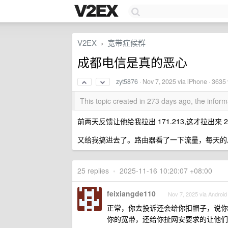
V2EX
宽带症候群
›
成都电信是真的恶心
zyt5876
·
Nov 7, 2025
via iPhone · 3635
This topic created in 273 days ago, the info
前两天反馈让他给我拉出 171.213,这才拉出来 2 
又给我搞进去了。路由器看了一下流量，每天的总上
25 replies
•
2025-11-16 10:20:07 +08:00
feixiangde110
Nov 7, 2025 via Android
正常，你去投诉还会给你扣帽子，说你有
你的宽带，还给你扯网安要求的让他们