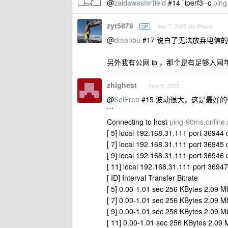
@
zaidawesterfield
#14 `iperf3 -c
ping
zyt5876
Nov 7, 2025 via iPhone
OP
@
dmanbu
#17 说白了无法放弃电
另外我有公网 ip ，那个是有足够入
zhighest
Nov 8, 2025
@
SelFree
#15 波动很大，这是最好
```
Connecting to host
ping-90ms.online.
[ 5] local 192.168.31.111 port 36944
[ 7] local 192.168.31.111 port 36945
[ 9] local 192.168.31.111 port 36946
[ 11] local 192.168.31.111 port 3694
[ ID] Interval Transfer Bitrate
[ 5] 0.00-1.01 sec 256 KBytes 2.09 Mb
[ 7] 0.00-1.01 sec 256 KBytes 2.09 Mb
[ 9] 0.00-1.01 sec 256 KBytes 2.09 Mb
[ 11] 0.00-1.01 sec 256 KBytes 2.09 