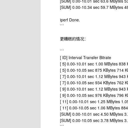
[SUM] 0.00-10.01 sec 63.6 MBytes 53
[SUM] 0.00-10.34 sec 59.7 MBytes 48
iperf Done.
```
更糟糕的情况：
```
[ ID] Interval Transfer Bitrate
[ 5] 0.00-10.01 sec 1.00 MBytes 838 
[ 5] 0.00-10.05 sec 875 KBytes 714 Kb
[ 7] 0.00-10.01 sec 1.12 MBytes 943 
[ 7] 0.00-10.05 sec 934 KBytes 762 Kb
[ 9] 0.00-10.01 sec 1.12 MBytes 943 
[ 9] 0.00-10.05 sec 976 KBytes 796 Kb
[ 11] 0.00-10.01 sec 1.25 MBytes 1.0
[ 11] 0.00-10.05 sec 1.06 MBytes 884
[SUM] 0.00-10.01 sec 4.50 MBytes 3.
[SUM] 0.00-10.05 sec 3.78 MBytes 3.
```