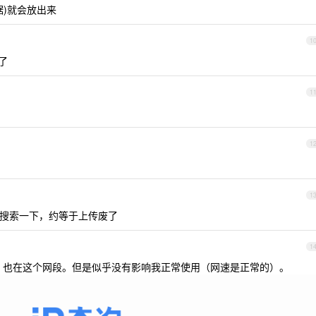
据)就会放出来
1
了
1
1
1
以搜索一下，约等于上传废了
1
 IP 也在这个网段。但是似乎没有影响我正常使用（网速是正常的）。