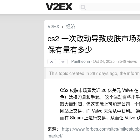
V2EX
经济
›
cs2 一次改动导致皮肤市场
保有量有多少
Pantheonn
·
Oct 24, 2025
· 3548 views
This topic created in 287 days ago, the info
CS2 皮肤市场蒸发近 20 亿美元 Valv
色）汰换刀具和手套。 这个举动有些出乎意
取大量利润，但这实际上可能是公司一个
网站上交易，而 Valve 无法从中获利
而在 Steam 上进行交易，从而让 Valv
来源：
https://www.forbes.com/sites/mikestubb
market/