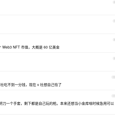
 Web3 NFT 市值，大概是 60 亿美金
1
 社吃不到一分钱，现在 v 社想自己恰了
1
味，一把刀一个手套，剩下都是自己玩的枪。本来还想当小金库啥时候急用可以