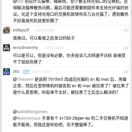
@
z0z
别玩什么猫棒，贼麻烦。至少要支持光电口的交换机，还
得解决猫棒散热问题，最后可能还需要刷固件来支持光纤端的协
议。光这个支持光电口的交换机就够你买几台光猫了。遇到散热
不好直接死机就更折腾了
milkpuff
Oct 3, 2025
27
我换过。可以看我之前发过的帖子
woodnaonly
Oct 4, 2025
28
可以是可以，但是没有必要，你多投诉几次网速不达标 装维受
不了就给你换了
z0z
Oct 4, 2025
OP
29
@
7heaven
是说把 7015tv3 改成旧光猫的 sn 和 mac 后，用着
正常，然后在宽带移机时被告知 sn 和 mac 被拉黑了？被拉黑了
是什么意思啊，听起来不太好，被拉黑了之后怎么解决的？
@
saltedfishgames
@
Autonomous
手里有个 s1720-28gwr-4p 的二手交换机不知道
能不能用，但我还是听劝吧，先不整猫棒了。