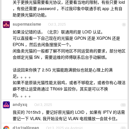
关于更换光猫需要看光协议，还要看当地的限制，有些只要 loid
，有些还需要 password ，不过我印象中联通手机 app 上有自
助更换光猫的功能。
supermaxisme
Oct 3, 2025
9
如果没记错的话，（北京）联通用的是 LOID 认证。
可以直接看一下自己现在的光猫是 GPON 还是 XGPON 还是
EPON ，然后去闲鱼搜搜买一个。
闲鱼卖光猫的一般都了解不同地区不同运营商的要求，部分地区
会绑定光猫 SN ，需要运维的师傅联系后台手动解绑。
话说回来你换了 2.5G 光猫能跑满貌似也就是心理上的满
足。。。。
如果不是原装光猫性能太弱鸡，或者不够稳定，或者你有心理洁
癖不想让运营商通过 TR069 监控你，其实是可以不换
的。。。。
andyxq
Oct 3, 2025
10
我买的 7015tv3 ，要记好原光猫的 LOID ，如果有 IPTV 的话需
要记一下 VLAN, 我开始没有记 VLAN 电视播放一会就卡住。
d1g1tal0cean
Oct 3, 2025 via Android
11