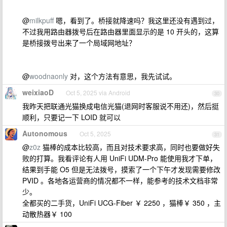
@
milkpuff
嗯，看到了。桥接就降速吗？我这里还没有遇到过，
不过我用路由器拨号后在路由器里面显示的是 10 开头的，这算
是桥接拨号出来了一个局域网地址？
@
woodnaonly
对，这个方法有意思，我先试试。
weixiaoD
Oct 5, 2025 via Android
30
我昨天把联通光猫换成电信光猫(退网时客服说不用还)，然后挺
顺利，只要记一下 LOID 就可以
Autonomous
Oct 5, 2025
31
@
z0z
猫棒的成本比较高，而且对技术要求高，同时也要做好失
败的打算。我看评论有人用 UniFi UDM-Pro 能使用我才下单，
结果到手能 O5 但是无法拨号，摸索了一个下午才发现需要修改
PVID 。各地各运营商的情况都不一样，能参考的技术文档非常
少。
全都买的二手货，UniFi UCG-Fiber ￥ 2250 ，猫棒￥ 350 ，主
动散热器￥ 100