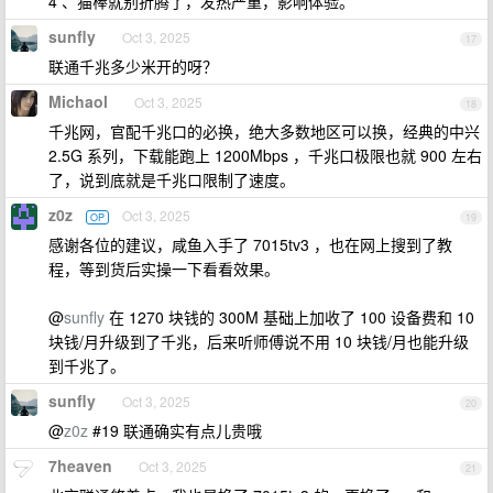
4 、猫棒就别折腾了，发热严重，影响体验。
sunfly
Oct 3, 2025
17
联通千兆多少米开的呀？
Michaol
Oct 3, 2025
18
千兆网，官配千兆口的必换，绝大多数地区可以换，经典的中兴
2.5G 系列，下载能跑上 1200Mbps ，千兆口极限也就 900 左右
了，说到底就是千兆口限制了速度。
z0z
Oct 3, 2025
OP
19
感谢各位的建议，咸鱼入手了 7015tv3 ，也在网上搜到了教
程，等到货后实操一下看看效果。
@
sunfly
在 1270 块钱的 300M 基础上加收了 100 设备费和 10
块钱/月升级到了千兆，后来听师傅说不用 10 块钱/月也能升级
到千兆了。
sunfly
Oct 3, 2025
20
@
z0z
#19 联通确实有点儿贵哦
7heaven
Oct 3, 2025
21