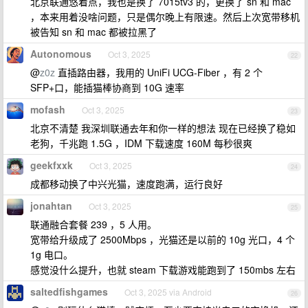
北京联通悠着点，我也是换了 7015tv3 的，更换了 sn 和 mac
，本来用着没啥问题，只是偶尔晚上有限速。然后上次宽带移机
被告知 sn 和 mac 都被拉黑了
Autonomous
Oct 3, 2025
22
@
z0z
直插路由器，我用的 UniFi UCG-Fiber ，有 2 个
SFP+口，能插猫棒协商到 10G 速率
mofash
Oct 3, 2025
23
北京不清楚 我深圳联通去年和你一样的想法 现在已经换了稳如
老狗，千兆跑 1.5G ，IDM 下载速度 160M 每秒很爽
geekfxxk
Oct 3, 2025
24
成都移动换了中兴光猫，速度跑满，运行良好
jonahtan
Oct 3, 2025
25
联通融合套餐 239 ，5 人用。
宽带给升级成了 2500Mbps ，光猫还是以前的 10g 光口，4 个
1g 电口。
感觉没什么提升，也就 steam 下载游戏能跑到了 150mbs 左右
saltedfishgames
Oct 3, 2025 via Android
26