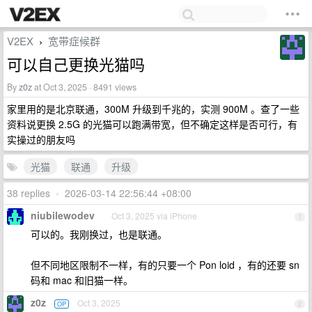
V2EX
宽带症候群
›
可以自己更换光猫吗
By
z0z
at Oct 3, 2025 · 8491 views
家里用的是北京联通，300M 升级到千兆的，实测 900M 。查了一些
资料说更换 2.5G 的光猫可以跑满带宽，但不确定这样是否可行，有
实操过的朋友吗
光猫
联通
升级
38 replies
•
2026-03-14 22:56:44 +08:00
niubilewodev
Oct 3, 2025 via iPhone
1
可以的。我刚换过，也是联通。
但不同地区限制不一样，有的只要一个 Pon loid ，有的还要 sn
码和 mac 和旧猫一样。
z0z
Oct 3, 2025
OP
2