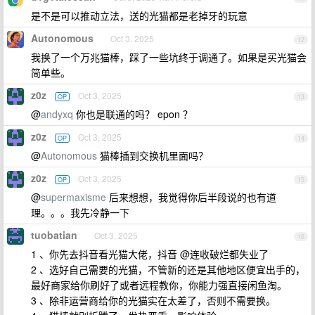
是不是可以推动立法，送的光猫都是老掉牙的玩意
Autonomous
Oct 3, 2025
12
我换了一个万兆猫棒，踩了一些坑终于调通了。如果是买光猫会
简单些。
z0z
Oct 3, 2025
OP
13
@
andyxq
你也是联通的吗？ epon ？
z0z
Oct 3, 2025
OP
14
@
Autonomous
猫棒插到交换机里面吗？
z0z
Oct 3, 2025
OP
15
@
supermaxisme
后来想想，我觉得你后半段说的也有道
理。。。我先冷静一下
tuobatian
Oct 3, 2025
16
1 、你先去抖音看光猫大佬，抖音 @连收破烂都失业了
2 、选好自己需要的光猫，不管新的还是其他地区便宜出手的，
最好商家给你刷好了或者远程教你，你能力强直接闲鱼淘。
3 、除非运营商给你的光猫实在太差了，否则不需要换。