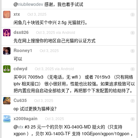
@
niubilewodev
感谢，我也着手试试
xtx
Oct 3, 2025
3
闲鱼几十块钱买个中兴 2.5g 光猫就行。
dsx826
Oct 3, 2025 via Android
4
先在网上搜搜你的地区自己光猫的认证方式
Rooney1
Oct 3, 2025
5
可以
cdwyd
Oct 3, 2025 via Android
6
买中兴 7005tv3 （无电话，无 wifi ） 或者 7015tv3 （只有网络
iptv 相关接口） 很小很好用，性能也比较强。如果追求极致可以
把内置应用自启动全部给关了，再把那个下发配置的给劫持了。
Cu635
Oct 3, 2025
7
op 试过更换为猫棒没？
x2009again
Oct 3, 2025
8
@
xtx
#3 25 元一个的贝尔 XG-040G-MD 挺火的（只支持
xgpon ），贝尔 XG-140G-TF 支持 10GEpon/xgpon/10gpon ，