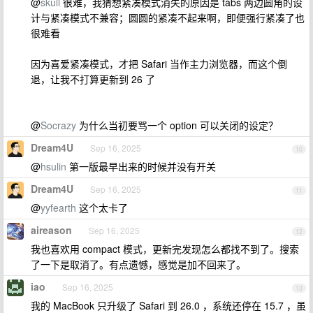
@
skull
很难，我猜想紧凑模式消失的原因是 tabs 两边圆角的设
计与紧凑模式不兼容；圆圆的紧凑不起来啊，即便强行紧凑了也
很难看
因为喜爱紧凑模式，才把 Safari 当作主力浏览器，而这个倒
退，让我不打算更新到 26 了
@
Socrazy
为什么当初要骂一个 option 可以关闭的设定？
Dream4U
Sep 16, 2025
10
@
hsulin
第一版最早出来的时候并没有开关
Dream4U
Sep 16, 2025
11
@
yyfearth
这个太卡了
aireason
Sep 16, 2025
12
我也喜欢用 compact 模式，更新完发现怎么都找不到了。搜索
了一下是取消了。有点遗憾，感觉是加不回来了。
iao
Sep 16, 2025
13
我的 MacBook 只升级了 Safari 到 26.0 ，系统还停在 15.7 ，虽