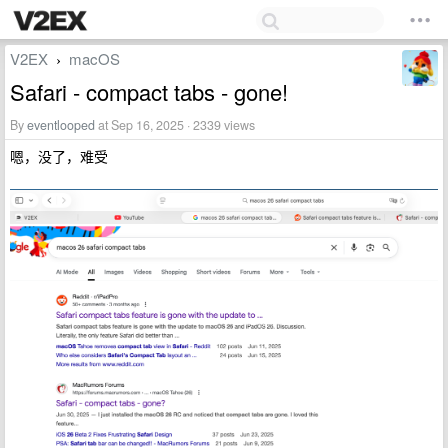
V2EX
macOS
›
Safari - compact tabs - gone!
By
eventlooped
at Sep 16, 2025 · 2339 views
嗯，没了，难受