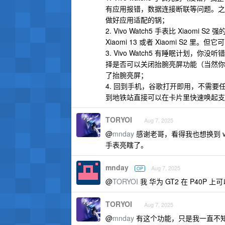
有应用报错，数据连接断联等问题。之前从
做好应用适配的锅；
2. Vivo Watch5 手表比 Xia
Xiaomi 13 或者 Xiaomi S2 里。但
3. Vivo Watch5 有睡眠计划，
择是否可以关闭抬腕亮屏功能（当然你
了抬腕亮屏；
4. 回到手机，谷歌打开即用，不需
到地铁站直接可以在卡片里快速唤起支付
TORYOI
Aug 7, 2025
@
mnday
感谢老哥，看得我也想换到 
手表亮瞎了。
mnday
Aug 7, 2025
OP
@
TORYOI
我 华为 GT2 在 P40
TORYOI
Aug 7, 2025
@
mnday
有这个功能，只是我一直不