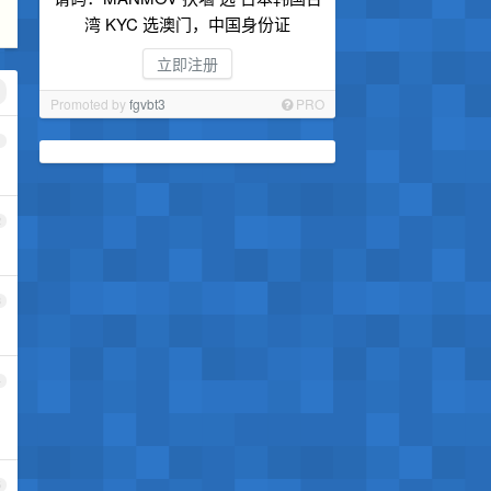
湾 KYC 选澳门，中国身份证
立即注册
Promoted by
fgvbt3
PRO
1
2
3
4
5