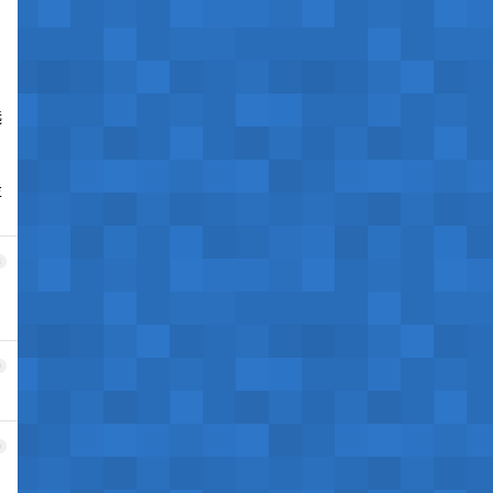
选
走
8
9
0