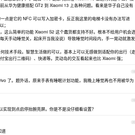
华为健康搭配 GT2 到 Xiaomi 13 上各种问题。看来是华子自己没有
omi S2 强的一点是它的 NFC 可以写入加密卡，反正我这里的电梯卡没有办法写进
它可以；
你没听错，这么简单的功能 Xiaomi S2 这个蠢货都支持不好。根本不给用户机会
每天手动睡觉关，起床开当我没说）导致睡觉时间段内，手一晃动就激发
要任何技术手段。智慧生活做的可以，基本上可以无感做到适配你的出行（
宝出行二维码）、快递等。灵动岛的交互看起来也比 Xiaomi 强；
1
vivo 了。题外话，原来手表有睡眠计划功能，我晚上睡觉再也不用被华为
1
P 上可以实现到点启停抬腕亮屏。你是不是没仔细看设置？
2
知道