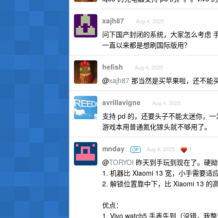
xajh87
Aug 4, 2025
问下国产封闭的系统，大家怎么考虑 手机出
一直以来都是想刷国际版用？
hefish
Aug 4, 2025
@
xajh87
那当然是买苹果啦，还不能
avrillavigne
Aug 4, 2025
支持 pd 的，还要头子不能太迷你，
游戏本用普通氮化镓头就不够用了。
mnday
1
Aug 6, 2025
OP
@
TORYOI
昨天到手玩到现在了。硬拗
1. 机器比 Xiaomi 13 宽，小手需要适
2. 解锁位置靠中下，比 Xiaomi 13
优点：
1. Vivo watch5 手表先到（没错，