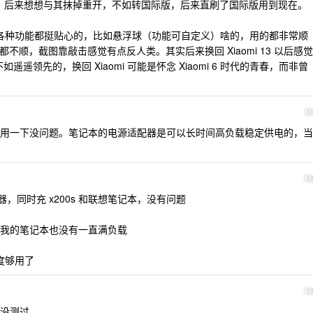
） 的问题。后来想想与其抹掉重开，不如转国际版，后来直刷了国际版用到现在。
米系统的各种功能都挺贴心的，比如悬浮球（功能可自定义）啥的，用的都非常顺
咋都不顺，截图靠敲击感觉有点反人类。其实后来换回 Xiaomi 13 以后感觉
如遥遥领先的，换回 Xiaomi 可能是怀念 Xiaomi 6 时代的青春，而非曾
1
用一下没问题。笔记本的电源适配器是可以长时间高负载稳定供电的，当
1
电器，同时充 x200s 和联想笔记本，没有问题
我的笔记本也没有一直满负载
速度够用了
1
 的没测过。