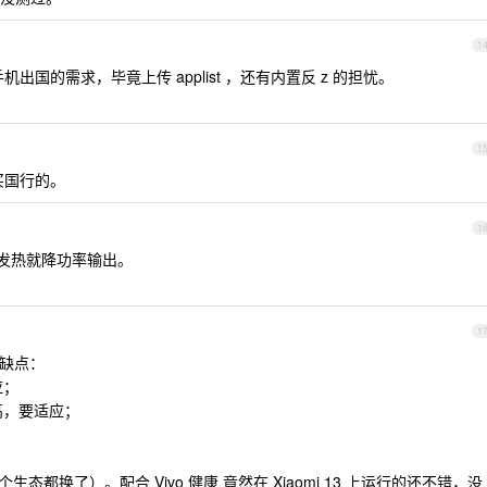
1
国的需求，毕竟上传 applist ，还有内置反 z 的担忧。
1
买国行的。
1
一发热就降功率输出。
1
缺点：
应；
 的高，要适应；
我整个生态都换了）。配合 Vivo 健康 竟然在 Xiaomi 13 上运行的还不错，没