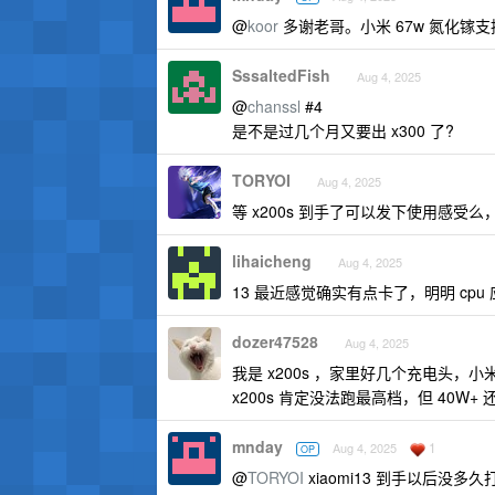
@
koor
多谢老哥。小米 67w 氮化镓支
SssaltedFish
Aug 4, 2025
@
chanssl
#4
是不是过几个月又要出 x300 了?
TORYOI
Aug 4, 2025
等 x200s 到手了可以发下使用感受么，对
lihaicheng
Aug 4, 2025
13 最近感觉确实有点卡了，明明 cpu
dozer47528
Aug 4, 2025
我是 x200s ，家里好几个充电头，小米
x200s 肯定没法跑最高档，但 40W
mnday
1
Aug 4, 2025
OP
@
TORYOI
xiaomi13 到手以后