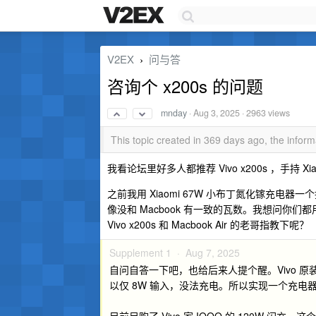
V2EX
问与答
›
咨询个 x200s 的问题
mnday
·
Aug 3, 2025
· 2963 views
This topic created in 369 days ago, the info
我看论坛里好多人都推荐 Vivo x200s ，手持
之前我用 Xiaomi 67W 小布丁氮化镓充电器一个搞定 M
像没和 Macbook 有一致的瓦数。我想问你们都用
Vivo x200s 和 Macbook Air 的老哥指教下呢？
Supplement 1 ·
Aug 7, 2025
自问自答一下吧，也给后来人提个醒。Vivo 原装 9
以仅 8W 输入，没法充电。所以实现一个充电