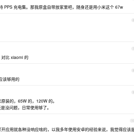
持 PPS 充电集。那我原盒自带放家里吧，随身还是用小米这个 67w
比 xiaomi 的
 应该够用的
原装的，65W 的，120W 的。
+ 还是没问题，日常使用够了。
1
没多久打开应用就各种没响应啥的，以我多年使用安卓的经验来说，我觉得应该