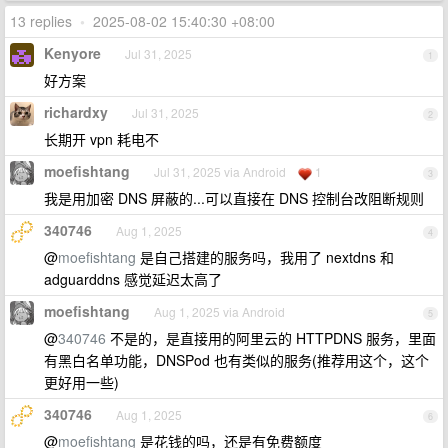
13 replies
•
2025-08-02 15:40:30 +08:00
Kenyore
Jul 31, 2025
1
好方案
richardxy
Jul 31, 2025
2
长期开 vpn 耗电不
moefishtang
Jul 31, 2025 via Android
1
3
我是用加密 DNS 屏蔽的...可以直接在 DNS 控制台改阻断规则
340746
Aug 1, 2025
4
@
moefishtang
是自己搭建的服务吗，我用了 nextdns 和
adguarddns 感觉延迟太高了
moefishtang
Aug 1, 2025 via Android
5
@
340746
不是的，是直接用的阿里云的 HTTPDNS 服务，里面
有黑白名单功能，DNSPod 也有类似的服务(推荐用这个，这个
更好用一些)
340746
Aug 1, 2025
6
@
moefishtang
是花钱的吗，还是有免费额度