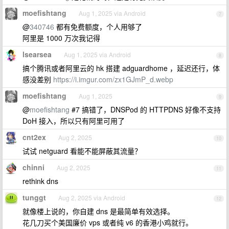
moefishtang
Aug 1, 2025 via Android
7
@
340746
都有免费额度，个人用够了
阿里是 1000 万次我记得
lsearsea
Aug 1, 2025 via Android
8
搞个腾讯或者阿里云的 hk 搭建 adguardhome ，延迟还行，体
感没差别
https://i.imgur.com/zx1GJmP_d.webp
moefishtang
Aug 1, 2025
9
@
moefishtang
#7 搞错了，DNSPod 的 HTTPDNS 好像不支持
DoH 接入，所以只有阿里可用了
cnt2ex
Aug 2, 2025
10
试试 netguard 看能不能屏蔽其流量？
chinni
Aug 2, 2025
11
rethink dns
tunggt
Aug 2, 2025 via Android
12
就像楼上说的，你自建 dns 是最简单有效选择。
花几刀买个美国廉价 vps 或者纯 v6 的香港小鸡就行。