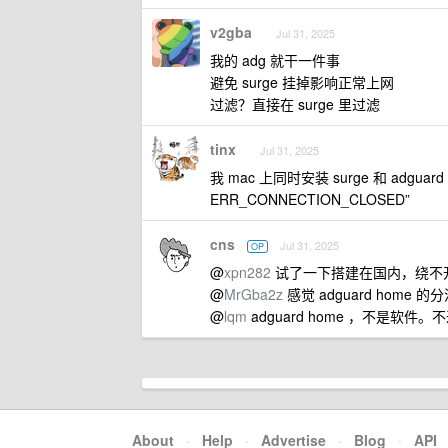
v2gba
Jul 31, 2025
我的 adg 就干一件事
避免 surge 挂掉影响正常上网
过滤？直接在 surge 里过滤
tinx
Jul 31, 2025
我 mac 上同时安装 surge 和 adgua
ERR_CONNECTION_CLOSED”
cns
Jul 31, 2025
OP
@
xpn282
试了一下搭建在国内，绕不开
@
MrGba2z
感觉 adguard home
@
lqm
adguard home ，不是软件
About
·
Help
·
Advertise
·
Blog
·
API