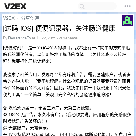
V2EX
分享创造
›
[送码-iOS] 便便记录器，关注肠道健康
By
ResistanceTo
at Jul 22, 2025 · 2614 views
[便便时刻！] 是一个非常个人的项目。我希望有一种简单的方式来追
踪我的消化健康，以便更好地了解我的身体。（为什么我老要拉粑
粑？我要把他们统计起来）
我搜索了相关应用，发现每个都充斥着广告，需要创建账户，或者多
余的各种功能。（我不能理解为什么拉粑粑的记录器要我登录？而且
他们的界面真的不太好看）因此，我决定打造一个我想象中的记录便
便的工具：一个简单、美观且完全私密的肠道健康追踪器！
🔏 隐私永远第一，无第三方库，无第三方依赖。
🚫 100% 无广告，永久木有广告（我必须要说，应用程序的美感很多
时候就是广告破坏的！）。
🙅 无需账户，无需登录。
☁️ 仅支持私密 iCloud 同步。（不用 iCloud 你断网也能用，免费用户