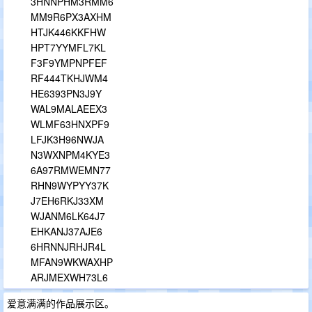
3HNNPHM3RMM6
MM9R6PX3AXHM
HTJK446KKFHW
HPT7YYMFL7KL
F3F9YMPNPFEF
RF444TKHJWM4
HE6393PN3J9Y
WAL9MALAEEX3
WLMF63HNXPF9
LFJK3H96NWJA
N3WXNPM4KYE3
6A97RMWEMN77
RHN9WYPYY37K
J7EH6RKJ33XM
WJANM6LK64J7
EHKANJ37AJE6
6HRNNJRHJR4L
MFAN9WKWAXHP
ARJMEXWH73L6
爱意满满的作品展示区。