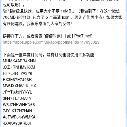
也可以用）。
🚀 轻量级且快速。应用大小不足 10MB 。（我做到了！在这个微信
700MB 的时代！包含了 5 个高清 icon ，否则还能再小点）如果大家
有任何建议，我很乐意听到大家的反馈！
链接在下方，或者搜索 [便便时刻！] 或 [ PooTime!]
https://apps.apple.com/us/app/pootime/id6747633029
下面是一批年度订阅码，没有订阅也能使用许多功能
MHMK4APR4KNN
3XE7RNHM9KXM
HT7L4RTYA3Y6
EX3E67E7496R
MWJXXHWLKLHX
7PYT6J3NYKYL
3N47TE4J4A4Y
W3J7NPWHPN66
7JYJKT7N7H4N
A6FWF644WMKA
4XAKA93KRL6H