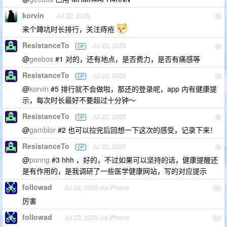
korvin
Jul 22, 2025
5
来个蹲坑时长排行，关注痔疮
ResistanceTo
Jul 22, 2025
OP
6
@
geebos
#1 对的，还有地点，是否费力，是否有痛感等
ResistanceTo
Jul 22, 2025
OP
7
@
korvin
#5 排行就不会做啦，那还的登录呢，app 内有健康提
示，每次时长最好不要超过十分钟～
ResistanceTo
Jul 22, 2025
OP
8
@
gamblor
#2 也可以拉完后回想一下这次的感受，记录下来！
ResistanceTo
Jul 22, 2025
OP
9
@
ponng
#3 hhh ，好的，不过如果可以坚持的话，健康提醒还
是有作用的，是我调研了一些医学健康网站，写的对应提示
followad
Jul 22, 2025 via iPhone
10
厉害
followad
Jul 22, 2025 via iPhone
11