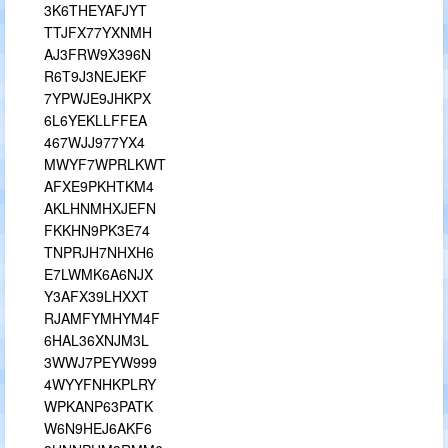
3K6THEYAFJYT
TTJFX77YXNMH
AJ3FRW9X396N
R6T9J3NEJEKF
7YPWJE9JHKPX
6L6YEKLLFFEA
467WJJ977YX4
MWYF7WPRLKWT
AFXE9PKHTKM4
AKLHNMHXJEFN
FKKHN9PK3E74
TNPRJH7NHXH6
E7LWMK6A6NJX
Y3AFX39LHXXT
RJAMFYMHYM4F
6HAL36XNJM3L
3WWJ7PEYW999
4WYYFNHKPLRY
WPKANP63PATK
W6N9HEJ6AKF6