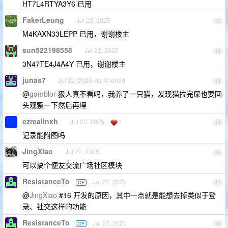
HT7L4RTYA3Y6 已用
FakerLeung
Jul 22, 2025
12
M4KAXN33LEPP 已用，谢谢楼主
sun522198558
Jul 22, 2025
13
3N47TE4J4A4Y 已用，谢谢楼主
junas7
Jul 22, 2025 via Android
14
@
gamblor
狠人真不看吗，我养了一只猫，发现猫拉完屎也要回
头观察一下然后再埋
ezrealinxh
Jul 22, 2025
1
15
记录能附图吗
JingXiao
Jul 22, 2025
16
可以搞个便友交流广场社区模块
ResistanceTo
Jul 22, 2025
OP
17
@
JingXiao
#16 开发的原因，其中一点就是能想去掉类似于登
录、社交这样的功能
ResistanceTo
Jul 22, 2025
OP
18