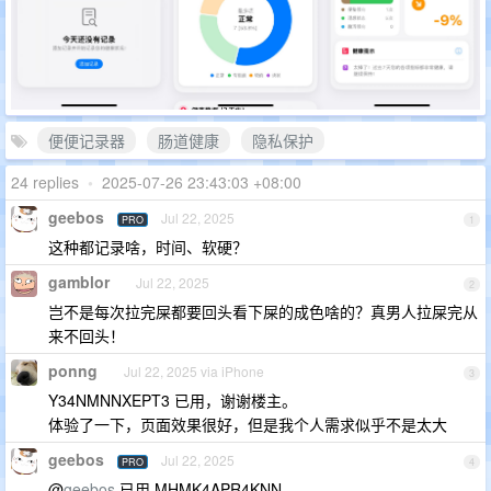
便便记录器
肠道健康
隐私保护
24 replies
•
2025-07-26 23:43:03 +08:00
geebos
Jul 22, 2025
PRO
1
这种都记录啥，时间、软硬？
gamblor
Jul 22, 2025
2
岂不是每次拉完屎都要回头看下屎的成色啥的？真男人拉屎完从
来不回头！
ponng
Jul 22, 2025 via iPhone
3
Y34NMNNXEPT3 已用，谢谢楼主。
体验了一下，页面效果很好，但是我个人需求似乎不是太大
geebos
Jul 22, 2025
PRO
4
@
geebos
已用 MHMK4APR4KNN