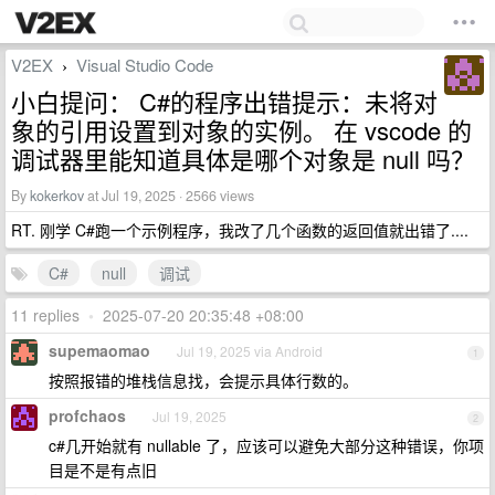
V2EX
Visual Studio Code
›
小白提问： C#的程序出错提示：未将对
象的引用设置到对象的实例。 在 vscode 的
调试器里能知道具体是哪个对象是 null 吗？
By
kokerkov
at Jul 19, 2025 · 2566 views
RT. 刚学 C#跑一个示例程序，我改了几个函数的返回值就出错了....
C#
null
调试
11 replies
•
2025-07-20 20:35:48 +08:00
supemaomao
Jul 19, 2025 via Android
1
按照报错的堆栈信息找，会提示具体行数的。
profchaos
Jul 19, 2025
2
c#几开始就有 nullable 了，应该可以避免大部分这种错误，你项
目是不是有点旧