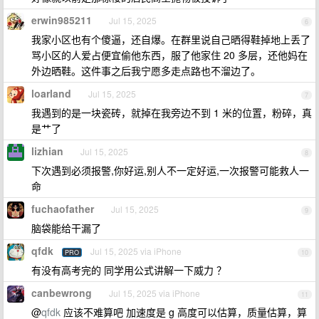
erwin985211
Jul 15, 2025
6
我家小区也有个傻逼，还自爆。在群里说自己晒得鞋掉地上丢了
骂小区的人爱占便宜偷他东西，服了他家住 20 多层，还他妈在
外边晒鞋。这件事之后我宁愿多走点路也不溜边了。
loarland
Jul 15, 2025
7
我遇到的是一块瓷砖，就掉在我旁边不到 1 米的位置，粉碎，真
是艹了
lizhian
Jul 15, 2025
8
下次遇到必须报警,你好运,别人不一定好运,一次报警可能救人一
命
fuchaofather
Jul 15, 2025
9
脑袋能给干漏了
qfdk
Jul 15, 2025 via iPhone
PRO
10
有没有高考完的 同学用公式讲解一下威力 ？
canbewrong
Jul 15, 2025 via iPhone
11
@
qfdk
应该不难算吧 加速度是 g 高度可以估算，质量估算，算