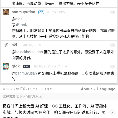
出速度，再算动量，ft=mv ，算出力度。差不多是这样
banmuyutian
Jul 15, 2025
OP
12
@
qfdk
@
xFrank
你躺地上，朋友站桌上拿遥控器垂直自由落体砸脑袋上都痛得够
呛，从十几楼扔下来的遥控器砸死人是很可能的
n2l
Jul 15, 2025
13
@
bojackhorseman
因为见过了太多的意外，感受到了人在意外
面前的脆弱。
qfdk
Jul 16, 2025 via iPhone
PRO
14
@
banmuyutian
#12 躺床上手机砸脸都疼..... 所以我是知道厉害
的.
© 2026 V2EX · 62ms · 3.9.8.5
About
·
Language
课程减减-极客时间优惠返现
极客时间上新大量 AI 好课，CC 工程化、工作流、AI 智能体
›
实战。与极客时间官方合作，购买课程后归还返现红包，买