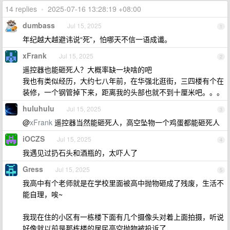
14 replies
•
2025-07-16 13:28:19 +08:00
dumbass
Jul 15, 2025
1
年纪越大越避讳说“死”，怕哪天不信一语成谶。
xFrank
Jul 15, 2025
2
遥控器也能砸死人？大概率缺一块啥的吧
我也有类似经历，大约七八年前，在华强北逛街，三四楼有个在
装修，一个钢管掉下来，距离我的头部也就不到十厘米吧。。。
huluhulu
Jul 15, 2025
3
@
xFrank
遥控器当然能砸死人，高空坠物一个鸡蛋都能砸死人
iOCZS
Jul 15, 2025
4
我遇见过扔石头和酒瓶的，太吓人了
Gress
Jul 15, 2025
5
我高中有个老师就是在学校里面被高中抛物砸成了残废，生活不
能自理，唉~
我现在住的小区有一栋楼下面有几个摄像头对着上面拍摄，听说
好像就以前是那栋楼的居民高空抛物被投诉了