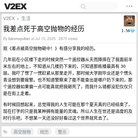
V2EX
生活
›
我差点死于高空抛物的经历
1.56
By
banmuyutian
at Jul 15, 2025 · 2870 views
观《差点被高空抛物砸中！》有感分享我的经历。
几年前在小区楼下走的时候突然一个遥控器从天而降摔在了我面前半
米左右的地上，不知道从几楼扔下来的，只知道那栋楼最高有 30
层。我吓了愣了一愣赶紧从那里走开，那时候大学刚毕业还是个愣头
青没想到要报警。也不知道警察来了能不能查出是哪户扔下来的，那
个遥控器如果偏一点可能真就把我砸死了，而我什么错都没犯仅仅只
是在街上走着。
有时候回想起来，总觉得我的人生可能在那个夏天真的已经结束了，
现在打字的只是我某种拥有能量的灵魂。所以人生在世还是适度的及
时行乐吧，不想某一天还没好好看过这个世界就死去了。
高空抛物
经历
警示