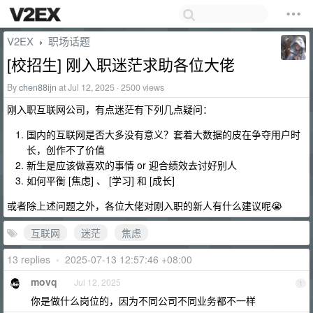
V2EX
职场话题
›
[校招生] 刚入职迷茫求助各位大佬
By
chen88ijn
at Jul 12, 2025 · 2500 views
刚入职互联网公司，有点迷茫有下列几点疑问：
国内的互联网是否大多没有意义？套着大数据的皮在争夺用户时
长，创作不了价值
新生是应该做喜欢的事情 or 迎合绩效去讨好别人
如何平衡 [焦虑] 、 [学习] 和 [成长]
或者除上述问题之外，各位大佬对刚入职的新人有什么建议呢😭
互联网
迷茫
焦虑
13 replies
•
2025-07-13 12:57:46 +08:00
movq
Jul 12, 2025
1
你是做什么岗位的，因为不同公司不同业务都不一样