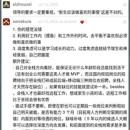
slzhouzsl
Jul 12, 2025
2
领导的要求一定要重视，“新生应该做喜欢的事情”这是不对的。
serrakura
Jul 12, 2025 via Android
3
3
1. 你的感觉没错
2. 利用好工作内（摸鱼）和工作外的时间，去平衡不喜欢但必须
做和喜欢做的事
3. 适度焦虑可以是学习成长的动力，过度焦虑造就结节增生和神
经衰弱，自己把握度
额外建议：
- 自己对全栈方向看好，能保证无论什么年龄阶段总能找到活干
（总有创业公司需要这类人才做 MVP ，而且国内校招岗位的招
聘倾向于把全栈打碎成前后端+移动端三种岗位去招聘，全栈人
才天然存在缺位），如果有缺位的技能就尝试补一补。besides
，全栈人才也最好找远程工作，想成家生小孩的话，远程工作相
比于坐班会很有优势
- 面试手感不要断，即使在职也可以定期投一些岗位来判断假如
自己明天被裁，是否有能力 3 个月（目前用人方判断空窗期的阈
值）内面到对等待遇的岗位，缺啥补啥（ 5 年以内的候选人大概
率可以选择往深度方向去发展，和前面提到的全栈岗需求是矛盾