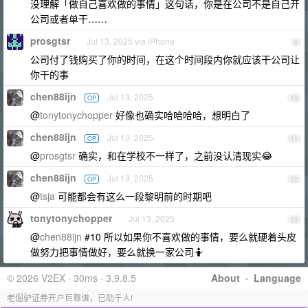
没理解「做自己喜欢做的事情」这句话，你是在公司不是自己开
公司或者单干……
prosgtsr
Jul 13, 2025 via iPhone
9
公司付了钱购买了你的时间，在这个时间段内你就应该干公司让
你干的事
chen88ijn
Jul 13, 2025
OP
10
@
tonytonychopper
好像也确实哈哈哈哈，想明白了
chen88ijn
Jul 13, 2025
OP
11
@
prosgtsr
确实，和在学校不一样了，之前没认清现实😂
chen88ijn
Jul 13, 2025
OP
12
@
tsja
可能都会有这么一段黎明前的时期吧
tonytonychopper
Jul 13, 2025
13
@
chen88ijn
#10 所以如果你不喜欢做的事情，要么就硬着头皮
做努力把事情做好，要么就换一家公司🤷
© 2026 V2EX · 30ms · 3.9.8.5
About
·
Language
老倔驴证券开户巨靠谱，已助千人!