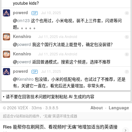
youtube kids?
powerd
Jul 10, 2025
OP
4
@
cm123
这个也用过，小米电视，装不上三件套，闪退等问
题。。。。。
Kenshiro
Jul 11, 2025 via Android
5
@
powerd
我这个国行大法能上能登号，确定包没装错？
Kenshiro
Jul 11, 2025 via Android
6
@
powerd
返回普通模式，搜索这个频道，选择不推荐
powerd
Jul 11, 2025
OP
7
@
Kenshiro
包没错，小米的低配电视，也试过了不推荐，还是
有，关键它一直在，看完后还大量增加，非常头疼。
• 请不要在回答技术问题时复制粘贴 AI 生成的内容
© 2026 V2EX · 33ms · 3.9.8.5
About
·
Language
超适合V站和B站的插件，“无痛”英语环境生成器
Ries 能帮你在刷网页、看视频时“无痛”地增加适当的英语接
›